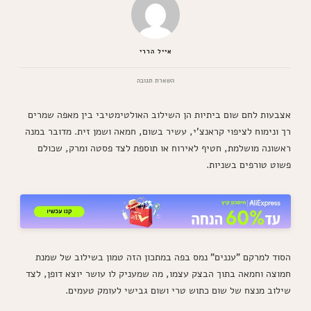
אייל הררי
בנושא
השארת תגובה
אצבעות
לחם
אצבעות לחם שום ביתיות הן השילוב האולטימטיבי בין מאפה שמרים
שום
ועשבי
רך ונימוח לציפוי קראנצ'י, עשיר בשום, חמאה ושמן זית. מדובר במנה
תיבול
ראשונה מושלמת, חטיף לאירוח או תוספת לצד פסטה ומרק, שכולם
כמו
במסעדות
פשוט טורפים בשניות.
הסוד למרקם "עננים" נמס בפה במתכון הזה טמון בשילוב של שמנת
חמוצה וחמאה בתוך הבצק עצמו, מה שמעניק לו עושר יוצא דופן, לצד
שילוב מנצח של שום כתוש טרי ושום גבישי לעומק טעמים.