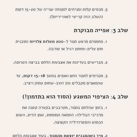
מכסים קלות ומניחים למנוחה שנייה של 15-20 דקות
(השלב הזה קריטי לאווריריות!).
שלב 3: אפייה מבוקרת
מחממים מראש תנור ל-
200 מעלות צלזיוס
(תוכנית
חום עליון-תחתון רגיל או טורבו).
מברישים בעדינות את אצבעות הלחם בביצה הטרופה.
מכניסים לתנור החם ואופים במשך
15-18 דקות
, עד
שהמאפים מקבלים גוון זהוב-שחום עמוק ויציב.
שלב 4: הציפוי המשגע (הסוד הוא בתזמון!)
בזמן שהלחם בתנור, מערבבים בקערה קטנה את
מרכיבי הבלילה: החמאה המומסת, שמן הזית, השום
הכתוש והפטרוזיליה הקצוצה.
מיד כשהתבנית יוצאת מהתנור
, בעוד אצבעות הלחם