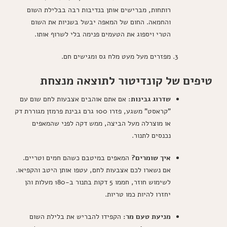
רותחות, מברישים אותן בנדיבות רבה בבלילת השום
והחמאה. החום של המאפה יבשל בשניות את השום
הטרי ויספוג את הטעמים פנימה בלי לשרוף אותו.
מפזרים מעל מעט מלח גס ומגישים חם.
טיפים של קונדיטור לתוצאה מנצחת
שדרוג גבינות:
אם אתם אוהבים אצבעות לחם שום עם
"קראסט" משגע, פזרו 100 גרם גבינת פרמזן מגוררת דק
או מוצרלה מעל הביצה, ממש דקה לפני שהמאפים
נכנסים לתנור.
איך שומרים?
המאפים במיטבם כשהם חמים וטריים.
אם נשארו לכם אצבעות לחם, עטפו אותן היטב והקפיאו.
לשימוש חוזר, חממו 5 דקות בתנור ב-180 מעלות והן
יחזרו להיות כמו טריות.
מניעת טעם מר:
הקפידו להבריש את בלילת השום