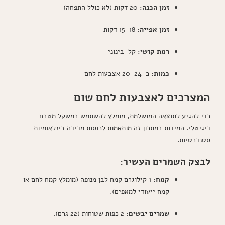
זמן הכנה:
20 דקות (לא כולל התפחה)
זמן אפייה:
15-18 דקות
רמת קושי:
קל-בינוני
כמות:
כ-20-24 אצבעות לחם
המצרכים לאצבעות לחם שום
כדי להגיע לתוצאה המושלמת, מומלץ להשתמש במשקל מטבח
דיגיטלי. המידות במתכון זה מותאמות לכוסות מדידה בינלאומיות
סטנדרטיות.
לבצק השמרים העשיר:
קמח:
1 קילוגרם קמח לבן מנופה (מומלץ קמח לחם או
קמח ייעודי למאפים).
שמרים יבשים:
2 כפות שטוחות (22 גרם).