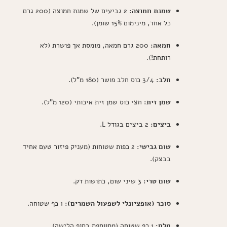
שמנת חמוצה:
2 גביעים של שמנת חמוצה (200 גרם
כל אחד, מינימום 15% שומן).
חמאה:
200 גרם חמאה, מומסת אך פושרת (לא
רותחת!).
חלב:
3/4 כוס חלב פושר (180 מ"ל).
שמן זית:
חצי כוס שמן זית איכותי (120 מ"ל).
ביצים:
2 ביצים בגודל L.
שום גבישי:
2 כפות שטוחות (מעניק פיזור טעם אחיד
בבצק).
שום טרי:
3 שיני שום, כתושות דק.
סוכר (אופציונלי לשפעול השמרים):
1 כף שטוחה.
מלח:
1 כף שטוחה (מתווספת בסוף הלישה).