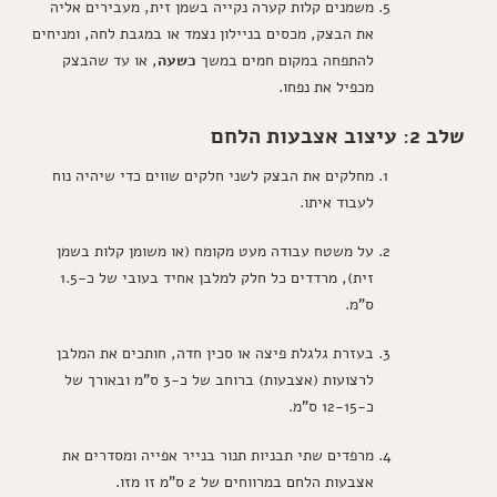
משמנים קלות קערה נקייה בשמן זית, מעבירים אליה
את הבצק, מכסים בניילון נצמד או במגבת לחה, ומניחים
להתפחה במקום חמים במשך
כשעה
, או עד שהבצק
מכפיל את נפחו.
שלב 2: עיצוב אצבעות הלחם
מחלקים את הבצק לשני חלקים שווים כדי שיהיה נוח
לעבוד איתו.
על משטח עבודה מעט מקומח (או משומן קלות בשמן
זית), מרדדים כל חלק למלבן אחיד בעובי של כ-1.5
ס"מ.
בעזרת גלגלת פיצה או סכין חדה, חותכים את המלבן
לרצועות (אצבעות) ברוחב של כ-3 ס"מ ובאורך של
כ-12-15 ס"מ.
מרפדים שתי תבניות תנור בנייר אפייה ומסדרים את
אצבעות הלחם במרווחים של 2 ס"מ זו מזו.