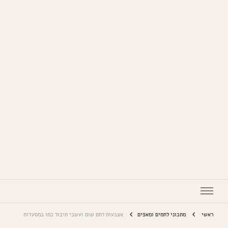
המתכונים של סבתא
ראשי
מתכוני לחמים ומאפים
אצבעות לחם שום ועשבי תיבול כמו במסעדות