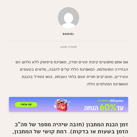
DANIEL
בנושא
השארת תגובה
מאפינס
פיסטוק
אם אתם מחפשים קינוח טעים ומזין, מאפינס פיסטוק ללא גלוטן הם
ללא
גלוטן
הבחירה המושלמת. המאפינס הללו קלים להכנה, מלאים בטעמים
בטעם
עשירים, ומעניקים חווית טעם בלתי נשכחת. בואו נתחיל בהכנת
מעלף
המאפינס המעלפים הללו.
זמן הכנת המתכון (חובה שיהיה מספר של סה"כ
הזמן בשעות או בדקות). רמת קושי של המתכון,