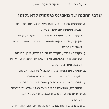
1/4 כוס פיסטוקים קצוצים (לקישוט)
שלבי ההכנה של מאפינס פיסטוק ללא גלוטן
מחממים את התנור ל-180 מעלות צלזיוס ומרפדים
תבנית מאפינס עם עטרות נייר.
בקערה גדולה מערבבים את קמח השקדים, קמח
הקוקוס, הפיסטוקים הטחונים, אבקת האפייה, סודה
לשתייה והמלח.
בקערה נפרדת, מקציפים את הביצים, שמן הקוקוס
המומס, סוכר הקוקוס, חלב השקדים ותמצית הווניל עד
לקבלת תערובת חלקה.
יוצקים את התערובת הרטובה לתערובת היבשה
ומערבבים בעדינות עד שהתערובת אחידה.
מחלקים את התערובת בין עטרות הנייר בתבנית
המאפינס, ממלאים כל שקע עד כשני שלישים מגובהו.
מפזרים את הפיסטוקים הקצוצים מעל כל מאפין
לקישוט.
אופים בתנור שחומם מראש למשך 20-25 דקות, או עד