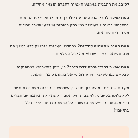
לסובב את התבנית באמצע האפייה לקבלת תוצאה אחידה.
האם אפשר להכין גרסה טבעונית?
כן, ניתן להחליף את הביצים
בתחליפי ביצים טבעוניים כמו רסק תפוחים או זרעי פשתן טחונים
מעורבבים עם מים.
האם המנה מתאימה לילדים?
בהחלט, מאפינס פיסטוק ללא גלוטן הם
מנה טעימה ומזינה שמתאימה לכל הגילאים.
האם אפשר להכין גרסה דלת סוכר?
כן, ניתן להשתמש בממתיקים
טבעיים כמו סטיביה או סירופ מייפל במקום סוכר הקוקוס.
מקווים שנהניתם מהמתכון ותוכלו להשתמש בו להכנת מאפינס פיסטוק
ללא גלוטן בטעם מעלף בבית. אל תשכחו לשתף את המתכון עם חברים
ובני משפחה ולהפיץ את הבשורה על המאפינס המדהימים הללו.
בתיאבון!