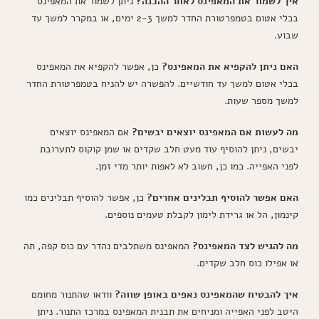
איך לשמור את המאפינס לאחר ההכנה?
ניתן לשמור את המאפינס
בכלי אטום בטמפרטורת החדר למשך 2-3 ימים, או במקרר למשך עד
שבוע.
האם ניתן להקפיא את המאפינס?
כן, אפשר להקפיא את המאפינס
בכלי אטום למשך עד חודשיים. להפשרה יש להניח בטמפרטורת החדר
למשך מספר שעות.
מה לעשות אם המאפינס יוצאים יבשים?
אם המאפינס יוצאים
יבשים, ניתן להוסיף עוד מעט חלב שקדים או שמן קוקוס לתערובת
לפני האפייה. כמו כן, חשוב לא לאפות יותר מדי זמן.
האם אפשר להוסיף תבלינים אחרים?
כן, אפשר להוסיף תבלינים כמו
קינמון, הל או גרידת לימון לקבלת טעמים נוספים.
מה להגיש לצד המאפינס?
המאפינס משתלבים נהדר עם כוס קפה, תה
או אפילו כוס חלב שקדים.
איך להבטיח שהמאפינס נאפים באופן שווה?
וודאו שהתנור מחומם
היטב לפני האפייה ומניחים את תבנית המאפינס במרכז התנור. ניתן