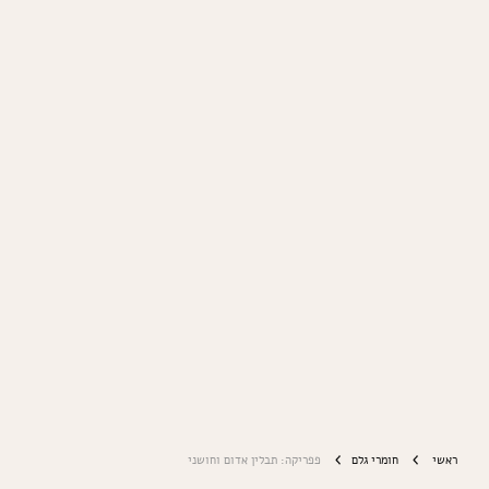
ראשי
חומרי גלם
פפריקה: תבלין אדום וחושני