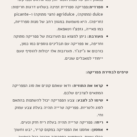
ספרדית:
פפריקה ספרדית זמינה בשלוש דרגות חריפות:
dulce (מתוקה), agridulce (חצי מתוקה) ו-picante
(חריפה). היא משמשת במגוון רחב של מנות ספרדיות,
כמו פאייה, גזפצ'ו וטאפאס.
מעורבת:
ניתן למצוא גם תערובות של פפריקה מתוקה
וחריפה, או פפריקה עם תבלינים נוספים כמו כמון,
כורכום או ג'ינג'ר. תערובות אלו יכולות להוסיף טעם
ייחודי למאכלים שונים.
טיפים לבחירת פפריקה:
קראו את התווית:
ודאו שאתם קונים את סוג הפפריקה
המתאים לצרכים שלכם.
שימו לב לצבע:
צבע הפפריקה יכול להשתנות בהתאם
לסוג ולטריות. פפריקה טרייה תהיה בעלת צבע עמוק
וחי.
ריחו:
פפריקה טרייה תהיה בעלת ריח חזק ונעים.
אחסון:
אחסנו את הפפריקה במקום קריר, יבש וחשוך
בכלי אטום. השתמשו בפפריקה טרייה ככל האפשר.