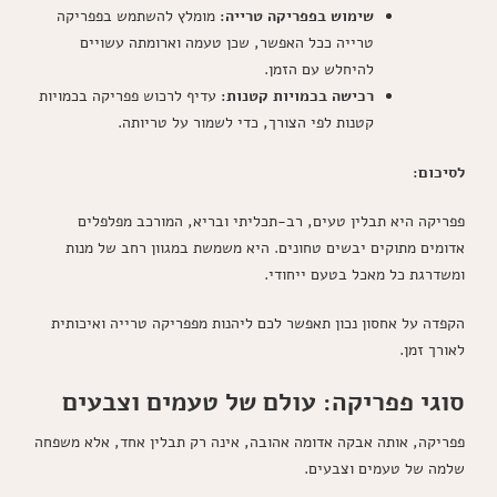
שימוש בפפריקה טרייה:
מומלץ להשתמש בפפריקה
טרייה ככל האפשר, שכן טעמה וארומתה עשויים
להיחלש עם הזמן.
רכישה בכמויות קטנות:
עדיף לרכוש פפריקה בכמויות
קטנות לפי הצורך, כדי לשמור על טריותה.
לסיכום:
פפריקה היא תבלין טעים, רב-תכליתי ובריא, המורכב מפלפלים
אדומים מתוקים יבשים טחונים. היא משמשת במגוון רחב של מנות
ומשדרגת כל מאכל בטעם ייחודי.
הקפדה על אחסון נכון תאפשר לכם ליהנות מפפריקה טרייה ואיכותית
לאורך זמן.
סוגי פפריקה: עולם של טעמים וצבעים
פפריקה, אותה אבקה אדומה אהובה, אינה רק תבלין אחד, אלא משפחה
שלמה של טעמים וצבעים.