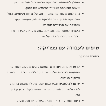
מומלץ להשתמש בפפריקה טרייה ככל האפשר, שכן
טעמה וארומתה עשויים להיחלש עם הזמן.
ניתן למצוא פפריקה במגוון רחב של צורות וטעמים, החל
מפפריקה מתוקה ועד פפריקה חריפה, מעושנת ואף
מעורבת עם תבלינים נוספים.
הקפידו לאחסן את הפפריקה במקום קריר, יבש וחשוך
בכלי אטום כדי לשמור על טריותה.
טיפים לעבודה עם פפריקה:
בחירת פפריקה:
קראו את התווית:
ודאו שאתם קונים את סוג הפפריקה
המתאים לצרכים שלכם. שימו לב לצבע, לרמת החריפות
ולמקור הגידול.
שימו לב לצבע:
צבע הפפריקה יכול להשתנות בהתאם
לסוג ולטריות. פפריקה טרייה תהיה בעלת צבע עמוק
וחי.
ריחו:
פפריקה טרייה תהיה בעלת ריח חזק ונעים.