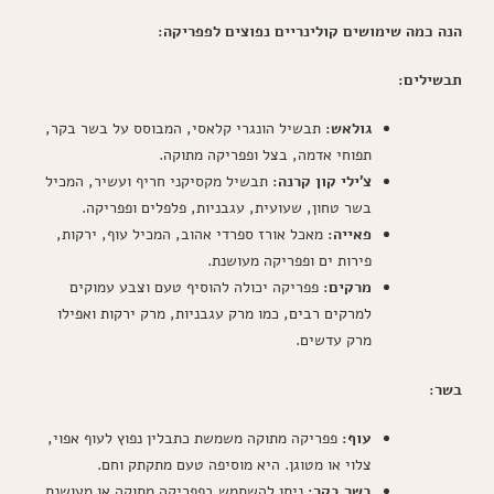
הנה כמה שימושים קולינריים נפוצים לפפריקה:
תבשילים:
גולאש:
תבשיל הונגרי קלאסי, המבוסס על בשר בקר,
תפוחי אדמה, בצל ופפריקה מתוקה.
צ'ילי קון קרנה:
תבשיל מקסיקני חריף ועשיר, המכיל
בשר טחון, שעועית, עגבניות, פלפלים ופפריקה.
פאייה:
מאכל אורז ספרדי אהוב, המכיל עוף, ירקות,
פירות ים ופפריקה מעושנת.
מרקים:
פפריקה יכולה להוסיף טעם וצבע עמוקים
למרקים רבים, כמו מרק עגבניות, מרק ירקות ואפילו
מרק עדשים.
בשר:
עוף:
פפריקה מתוקה משמשת כתבלין נפוץ לעוף אפוי,
צלוי או מטוגן. היא מוסיפה טעם מתקתק וחם.
בשר בקר:
ניתן להשתמש בפפריקה מתוקה או מעושנת