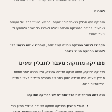
לסיכום:
פפריקה היא תבלין רב-תכליתי וטעים, המגיע במגוון רחב של טעמים
וצבעים. בחירת הפפריקה הנכונה יכולה לשדרג כל מאכל ולהוסיף לו
טעם ייחודי.
הקפידו לבחור פפריקה טרייה ואיכותית, ואחסנו אותה כראוי כדי
ליהנות מהטעם הטוב ביותר.
פפריקה מתוקה: מעבר לתבלין טעים
פפריקה מתוקה, אותה אבקה אדומה אהובה, היא הרבה יותר מסתם
תבלין טעים. היא מכילה מגוון רחב של חומרים מזינים בעלי סגולות
בריאותיות רבות.
הנה כמה מהיתרונות הבריאותיים של פפריקה מתוקה:
נוגדי חמצון:
פפריקה מתוקה עשירה בנוגדי חמצן רבי
עוצמה, כמו ויטמין C, ויטמין E וקרוטנואידים. נוגדי