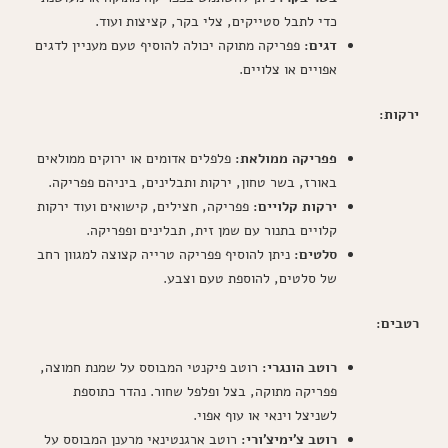
כדי לתבל סטייקים, צלי בקר, קציצות ועוד.
דגים:
פפריקה מתוקה יכולה להוסיף טעם מעניין לדגים
אפויים או צלויים.
ירקות:
פפריקה ממולאת:
פלפלים אדומים או ירוקים ממולאים
באורז, בשר טחון, ירקות ותבלינים, ביניהם פפריקה.
ירקות קלויים:
פפריקה, חצילים, קישואים ועוד ירקות
קלויים בתנור עם שמן זית, תבלינים ופפריקה.
סלטים:
ניתן להוסיף פפריקה טרייה קצוצה למגוון רחב
של סלטים, להוספת טעם וצבע.
רטבים:
רוטב הונגרי:
רוטב פיקנטי המבוסס על שמנת חמוצה,
פפריקה מתוקה, בצל ופלפל שחור. נהדר כתוספת
לשניצל וינאי או עוף אפוי.
רוטב צ'ימיצ'ורי:
רוטב ארגנטינאי מרענן המבוסס על