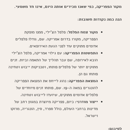
מקור הפפריקה, כפי שאנו מכירים אותה היום, אינו חד משמעי.
הנה כמה נקודות חשובות:
מקור צמח הפלפל:
פלפל הצ'ילי, ממנו מופקת
הפפריקה, מקורו בדרום אמריקה. שם, גודלו פלפלים
אדומים מתוקים עוד לפני הגעת האירופאים.
התפשטות הפפריקה:
עם גילוי אמריקה, פלפל הצ'ילי
הובא לאירופה, שם עבר תהליך של התאמה וביות. זנים
מתוקים יותר של פלפלים פותחו, וטכניקות ייבוש וטחינה
פותחו גם הן.
המצאת הפפריקה:
נהוג לייחס את המצאת הפפריקה
להונגרים במאה ה-19. שם, פותחו זנים מיוחדים של
פלפלים אדומים מתוקים, שיועדו לייבוש וטחינה.
ייצור מודרני:
כיום, פפריקה מיוצרת במגוון רחב של
מדינות ברחבי העולם, כולל ספרד, סין, הונגריה, מרוקו
וישראל.
לסיכום: