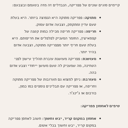
קיימים סוגים שונים של פפריקה, הנבדלים זה מזה בטעמם ובצבעם:
מתוקה:
פפריקה מתוקה היא הנפוצה ביותר. היא בעלת
טעם עדין ומתקתק, וצבעה אדום עמוק.
חריפה:
פפריקה חריפה מכילה כמות קטנה של
קפסאיצין, החומר המעניק לפלפלים את חריפותם. היא
בעלת טעם חריף יותר מפפריקה מתוקה, וצבעה אדום
בהיר יותר.
מעושנת:
פפריקה מעושנת עוברת תהליך עישון לפני
הטחינה, מה שמעניק לה טעם מעושן ייחודי וצבע אדום
כהה.
מעורבת:
ניתן למצוא גם תערובות של פפריקה מתוקה
וחריפה, או פפריקה עם תבלינים נוספים כמו כמון,
כורכום או ג'ינג'ר.
טיפים לאחסון פפריקה:
אחסון במקום קריר, יבש וחשוך:
חשוב לאחסן פפריקה
במקום קריר, יבש וחשוך בכלי אטום.