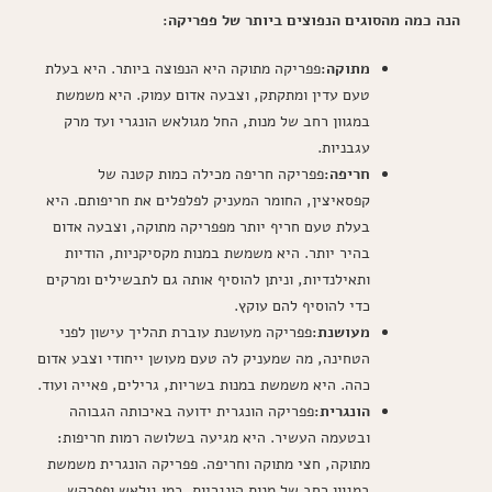
הנה כמה מהסוגים הנפוצים ביותר של פפריקה:
מתוקה:
פפריקה מתוקה היא הנפוצה ביותר. היא בעלת
טעם עדין ומתקתק, וצבעה אדום עמוק. היא משמשת
במגוון רחב של מנות, החל מגולאש הונגרי ועד מרק
עגבניות.
חריפה:
פפריקה חריפה מכילה כמות קטנה של
קפסאיצין, החומר המעניק לפלפלים את חריפותם. היא
בעלת טעם חריף יותר מפפריקה מתוקה, וצבעה אדום
בהיר יותר. היא משמשת במנות מקסיקניות, הודיות
ותאילנדיות, וניתן להוסיף אותה גם לתבשילים ומרקים
כדי להוסיף להם עוקץ.
מעושנת:
פפריקה מעושנת עוברת תהליך עישון לפני
הטחינה, מה שמעניק לה טעם מעושן ייחודי וצבע אדום
כהה. היא משמשת במנות בשריות, גרילים, פאייה ועוד.
הונגרית:
פפריקה הונגרית ידועה באיכותה הגבוהה
ובטעמה העשיר. היא מגיעה בשלושה רמות חריפות:
מתוקה, חצי מתוקה וחריפה. פפריקה הונגרית משמשת
במגוון רחב של מנות הונגריות, כמו גולאש ופפרקש.