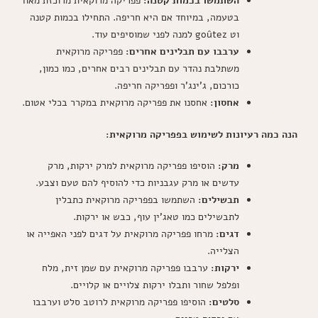
השתמשו בכמות קטנה:
פפריקה מרוקאית מרוכזת מאוד
בטעמה, במיוחד אם היא חריפה. התחילו בכמות קטנה
וט goûtez למנה לפני שמוסיפים עוד.
ערבבו עם תבלינים אחרים:
פפריקה מרוקאית
משתלבת נהדר עם תבלינים רבים אחרים, כמו כמון,
כורכום, ג'ינג'ר ופפריקה חריפה.
אחסון:
אחסנו את פפריקה מרוקאית במקרר בכלי אטום.
הנה כמה רעיונות לשימוש בפפריקה מרוקאית:
מרק:
הוסיפו פפריקה מרוקאית למרק ירקות, מרק
עדשים או מרק עגבניות כדי להוסיף להם טעם וצבע.
תבשילים:
השתמשו בפפריקה מרוקאית כתבלין
לתבשילים כמו טאג'ין עוף, כבש או ירקות.
דגים:
מרחו פפריקה מרוקאית על דגים לפני האפייה או
הצלייה.
ירקות:
ערבבו פפריקה מרוקאית עם שמן זית, מלח
ופלפל שחור ותבלו ירקות צלויים או קלויים.
סלטים:
הוסיפו פפריקה מרוקאית לרוטב סלט וערבבו