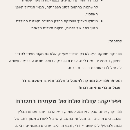
כמות החומרים המזינים בפפריקה מתוקה עשויה
להשתנות בהתאם לסוג הפפריקה, תנאי הגידול ואופן
האחסון.
מומלץ לצרוך פפריקה כחלק מתזונה מאוזנת הכוללת
מגוון רחב של פירות, ירקות ודגנים מלאים.
לסיכום:
פפריקה מתוקה היא לא רק תבלין טעים, אלא גם מקור מצוין לנוגדי
חמצון, ויטמינים ומינרלים. צריכת פפריקה כחלק מתזונה בריאה עשויה
להועיל לבריאותכם בדרכים רבות.
הוסיפו פפריקה מתוקה למאכלים שלכם ותיהנו מטעם נהדר
וסגולות בריאותיות רבות!
פפריקה: עולם שלם של טעמים במטבח
פפריקה, אותה אבקה אדומה קסומה, היא הרבה יותר מסתם תבלין
אהוב. היא מרכיב רב-תכליתי במטבח, שיכול לשדרג מגוון רחב של
מנות ולהוסיף להן טעם ייחודי, צבע מרהיב וערכים תזונתיים רבים.