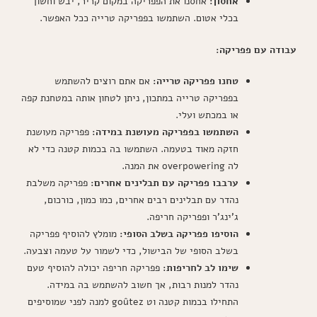
אחסון:
אחסנו את הפפריקה במקום קריר, יבש וחשוך
בכלי אטום. השתמשו בפפריקה טרייה ככל האפשר.
עבודה עם פפריקה:
טחנו פפריקה טרייה:
אם אתם רוצים להשתמש
בפפריקה טרייה במתכון, ניתן לטחון אותה במטחנת קפה
או במכתש ועלי.
השתמשו בפפריקה מעושנת במידה:
פפריקה מעושנת
חזקה מאוד בטעמה. השתמשו בה בכמות קטנה כדי לא
לה overpowering את המנה.
ערבבו פפריקה עם תבלינים אחרים:
פפריקה משלבת
נהדר עם תבלינים רבים אחרים, כמו כמון, כורכום,
ג'ינג'ר ופפריקה חריפה.
הוסיפו פפריקה בשלב הסופי:
מומלץ להוסיף פפריקה
בשלב הסופי של הבישול, כדי לשמור על טעמה וצבעה.
שימו לב לחריפות:
פפריקה חריפה יכולה להוסיף טעם
נהדר למנות רבות, אך חשוב להשתמש בה במידה.
התחילו בכמות קטנה וט goûtez למנה לפני שמוסיפים