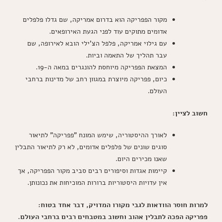
מקור הפפריקה הוא בדרום אמריקה, שם גדלו פלפלים
אדומים מתוקים עוד לפני הגעת האירופאים.
עם גילוי אמריקה, פלפל הצ'ילי הובא לאירופה, שם
עבר תהליך של התאמה וביות.
המצאת הפפריקה מיוחסת להונגרים במאה ה-19.
כיום, פפריקה מיוצרת במגוון רחב של מדינות ברחבי
העולם.
חשוב לציין:
לאורך ההיסטוריה, שימש המונח "פפריקה" לתיאור
סוגים שונים של פלפלים אדומים, לא רק לתיאור התבלין
שאנו מכירים היום.
קיימות אגדות וסיפורים רבים סביב מקור הפפריקה, אך
אין עדויות היסטוריות ברורות המוכיחות את נכונותן.
למרות חוסר הוודאות לגבי מקורו המדויק, דבר אחד בטוח:
פפריקה הפכה לתבלין אהוב וחשוב במטבחים רבים ברחבי העולם.