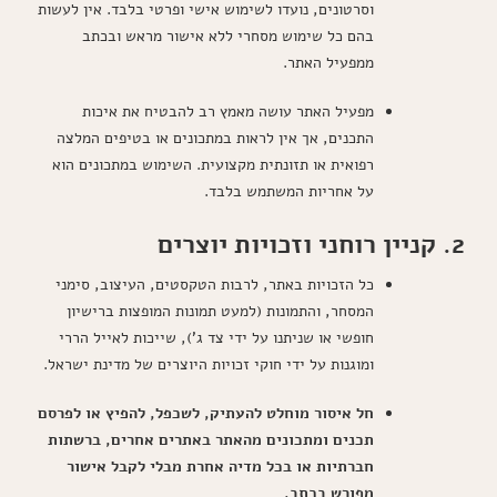
וסרטונים, נועדו לשימוש אישי ופרטי בלבד. אין לעשות
בהם כל שימוש מסחרי ללא אישור מראש ובכתב
ממפעיל האתר.
מפעיל האתר עושה מאמץ רב להבטיח את איכות
התכנים, אך אין לראות במתכונים או בטיפים המלצה
רפואית או תזונתית מקצועית. השימוש במתכונים הוא
על אחריות המשתמש בלבד.
2. קניין רוחני וזכויות יוצרים
כל הזכויות באתר, לרבות הטקסטים, העיצוב, סימני
המסחר, והתמונות (למעט תמונות המופצות ברישיון
חופשי או שניתנו על ידי צד ג'), שייכות לאייל הררי
ומוגנות על ידי חוקי זכויות היוצרים של מדינת ישראל.
חל איסור מוחלט להעתיק, לשכפל, להפיץ או לפרסם
תכנים ומתכונים מהאתר באתרים אחרים, ברשתות
חברתיות או בכל מדיה אחרת מבלי לקבל אישור
מפורש בכתב.