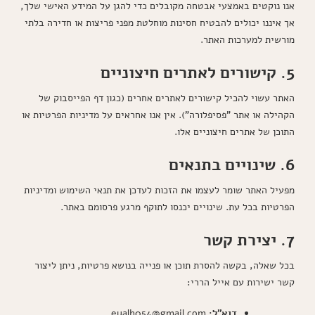
אנו נוקטים באמצעי אבטחה מקובלים כדי להגן על המידע האישי שלך,
אך איננו יכולים להבטיח חסינות מוחלטת מפני פריצות או חדירה בלתי
מורשית למערכות האתר.
5. קישורים לאתרים חיצוניים
האתר עשוי להכיל קישורים לאתרים אחרים (כגון דף הפייסבוק של
הקהילה או אתר "פסיפלורה"). אין אנו אחראים על מדיניות הפרטיות או
התוכן של אתרים חיצוניים אלו.
6. שינויים בתנאים
מפעיל האתר שומר לעצמו את הזכות לעדכן את תנאי השימוש ומדיניות
הפרטיות בכל עת. שינויים יכנסו לתוקף מרגע פרסומם באתר.
7. יצירת קשר
בכל שאלה, בקשה להסרת תוכן או פנייה בנושא פרטיות, ניתן ליצור
קשר ישירות עם אייל הררי:
דוא"ל:
eyalh054@gmail.com