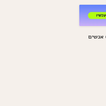
להכין
קיש
בצל
שלא
תשכחו
לעולם