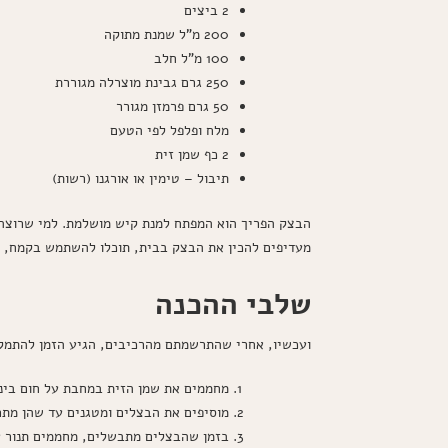
2 ביצים
200 מ"ל שמנת מתוקה
100 מ"ל חלב
250 גרם גבינת מוצרלה מגוררת
50 גרם פרמזן מגורר
מלח ופלפל לפי הטעם
2 כף שמן זית
תיבול – טימין או אורגנו (רשות)
הבצק הפריך הוא המפתח למנת קיש מושלמת. למי שרוצה ל
מעדיפים להכין את הבצק בבית, תוכלו להשתמש בקמח, ח
שלבי ההכנה
ועכשיו, אחרי שהתרשמתם מהרכיבים, הגיע הזמן להתמ
מחממים את שמן הזית במחבת על חום בינו
מוסיפים את הבצלים ומטגנים עד שהן מתרככים ומק
בזמן שהבצלים מתבשלים, מחממים תנור על 180 מעלות צלזי