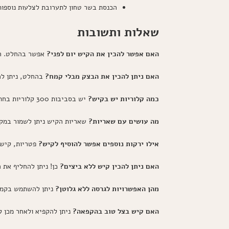
הכנסת בשר טחון לתערובת לצלעות נוספות
שאלות ותשובות
האם אפשר להכין את הקיש יום לפני?
אפשר בהחלט. הק
האם ניתן להכין את הבצק מבלי קמח?
בהחלט, ניתן לה
כמה קלוריות יש בקיש?
יש בסביבות 300 קלוריות בחתיכה ממוצעת, מה שאומר שאתם מתפנקים אבל גם אוכלים בצורה מאוזנת.
מה עושים עם שאריות?
שאריות הקיש ניתן לשמור במקר
אילו ירקות נוספים אפשר להוסיף לקיש?
פטריות, קישו
האם ניתן להכין קיש ללא ביצים?
כן! ניתן להחליף את הביצים ב-200 גרם טופו מרוסק שיעז
מהן האפשרויות לגרסה ללא גלוטן?
ניתן להשתמש בקמח 
האם קיש בצל טוב בהקפאה?
ניתן להקפיא ולאחר מכן 