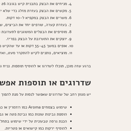
מניחים את הבצק בתבנית קיש בגובה 26 ס"מ ומשטחים אותו בצורה אחידה.
מקשים את הבצק בעזרת מזלג כדי שלא ית
משרים את הבצק במקפיא ל-10 דקות.
בעזרת קערה, טורפים יחד את הביצים, שמנ
מוסיפים את הבצלים המטוגנים לתערובת 
יוצקים את התערובת על הבצק בפריז.
אופים במשך 35-45 דקות או עד שהקיש מקבל צבע זהוב יפה.
מוציאים, נותנים לקיש להתקרר מעט, ואז
ברגע שזה מוכן, תוכלו לשדרגו או להוסיף תוספות. נניח ג
שדרוגים או תוספות אפשר
יש מגוון רחב של שדרוגים שאפשר לנסות על מנת להפוך 
שימוש בצמחים Aroma כמו רוזמרין או כמון.
הוספת גבינות שונות כמו גבינת פטה או גב
הכנת גרסה טבעונית על ידי שימוש בתחלי
להוסיף ירקות כמו קישואים או פטריות.