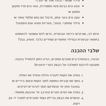
מילוי אפשרי (בחרו אחד או יותר):
200 גרם גבינת פטה מתפוררת, 100 גרם תרד מוקטן
ומסונן או
250 גרם בשר טחון, תיבול עם כמון ופלפל שחור או
מילוי צמחוני: קוטג', פטריות ומעט שום והפתעה!
שימו לב, אם תרצו גירסה טבעונית, הראו להם שאפשר להשתמש
בחמאה טבעונית ובמילוי מחומרים צמחיים בלבד. פשוט, נכון?
שלבי ההכנה
עכשיו, כשהמרכיבים מוכנים ומחכים, הגיע הזמן להתחיל בהכנה.
תתכוננו להיכנס לממלכה של הבצק הטרי והטעים!
נמזוג את הקמח לקערה גדולה ונוסיף את המלח.
נוסף את קוביות החמאה לתוך הקמח ונטחן בידיים או
במעבד מזון עד שהמרקם הופך לגרגרים דקיקים.
נמזוג את המים הקרים ונערבב עד שהבצק מתאחד.
עוטפים את הבצק בניילון נצמד ומכניסים למקרר ל-30
דקות.