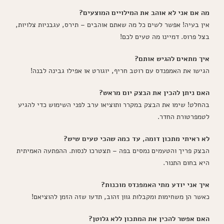
מה אם אני לא אוהב את המילויים המוצעים?
אין בעיה! אפשר לשים כל מה שאתם אוהבים – תירס, עגבניות צלויות,
בצל פרוס. דמיינו מה טעים לכם!
איך מתאים להגיש אותם?
הגישו את האמפנדס עם רוטב חריף, יוגורט או אפילו גבינה לבנה!
האם ניתן להכין את הבצק יום מראש?
בהחלט! שימו את הבצק במקרר ותוציאו ערב לפני השימוש כדי להגיע
לטמפרטורת החדר.
לא ראיתי מתכון דומה, עד כמה שהכי טעים שיש?
הבצק פריך והטעמים נמסים בפה – תצטרכו לנסות. ההפתעה האמיתית
היא בחום התנור.
איך אני יודע מתי האמפנדס מוכנות?
כאשר הן משחימות ומקבלות גוון זהוב, תדעו שזה הזמן להוציאם!
האם אפשר להכין את המתכון ללא גלוטן?