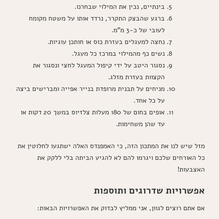
בינתיים, נכין את המילוי שבחרנו.
ברגע שהבצק התקרר, נרדד אותו על משטח מקומח
לעובי של כ-3 מ"מ.
נחצה למעגלים בעזרת כוס או חותכן עוגיות.
נשים כף מהמילוי במרכז כל מעגל.
נסגור היטב על ידי קיפול המעגל לחצי ונסגור את
הקצוות בעזרת מזלג.
מניחים על תבנית מרופדת בנייר אפייה ומברישים ביצה
על כל אחד.
אופים בחום של 180 מעלות צלזיוס במשך 20 דקות או
עד שהן משחימות.
מזל שיש לנו את המתכון הזה, כי האמפנדס האלה ישתגעו לחלוטין את
כל האורחים שלכם ויגרמו להם לא להגיע הביתה בלי ללקק את
האצבעות!
אפשרויות שדרוגים ותוספות
אם אתם רוצים לגוון, אני ממליץ לבדוק את האפשרויות הבאות: