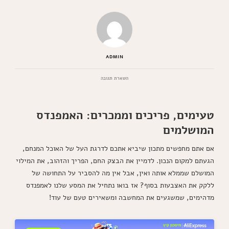
ADMIN
בנושא
השארת תגובה
אמפנדס
מתכון
פיקנטי
טעימים, פריכים וממכרים: האמפנדס
שילך
מצוין
המושלמים
עם
השולחן
שלכם
אם אתם מחפשים מתכון שיביא אתכם לדרגת העל של האוכל המנחם,
הגעתם למקום הנכון. לדמיין את הבצק החם, הפריך והזהוב, את המילוי
המושלם שממלא אותה ואין, אבל אין מה להסביר על התחושה של
ללקק את האצבעות בסוף? אז בואו נתחיל את המסע שלנו לאמפנדס
מדהימים, שמשגעים את המחשבה ומשאירים טעם של עוד!