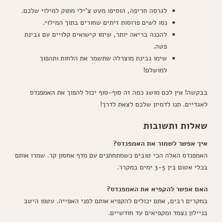
לגרסה חריפה, הוסיפו מעט צ'ילי מתוק למילוי שלכם.
נסו לשים פרוסות זיתים שחורים בתוך המילוי.
להכנה בריאה יותר, שימו קישואים קלויים עם גבינת
פטה.
שימו גבינת מוצרלה שתשמר את הלחות ותהפוך
למושלם!
בבקשה! אין לכם מושג כמה זה סוף-סוף יכול להפוך את האמפנדס
לאגדיים. תנו לדמיון שלכם לצאת לדרך!
שאלות ותשובות
איך אפשר לשמור את האמפנדס?
האמפנדס האלה הכי טובים כשמתחתנים עם מדף אחסון קר. שמרו אותם
בכלי אטום בין 3-5 ימים במקרר.
האם אפשר להקפיא את האמפנדס?
במקרים רבים, אתם יכולים להקפיא אותם לפני האפייה. עטפו היטב
בניילון נצמד ומקפיאים עד חודשיים.