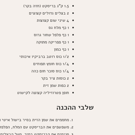
1.5 ק"ג בריסקט (חזה בקר)
2 בצלים גדולים קצוצים
4 שיני שום קצוצות
1 כף מלח גס
1 כף פלפל שחור גרוס
1 כף פפריקה מתוקה
1 כף כמון
1/2 כוס רוטב ברביקיו איכותי
1/4 כוס חומץ תפוחים
1/4 כוס סוכר חום כהה
2 כוסות ציר בקר
2 כפות שמן זית
חופן פטרוזיליה קצוצה לקישוט
שלבי ההכנה
מחממים את שמן הזית בסיר בישול איטי ו
משפשפים את הבריסקט עם המלח, הפלפל, 
מניחים את הבריסקט בסיר, מעל הבצלים 