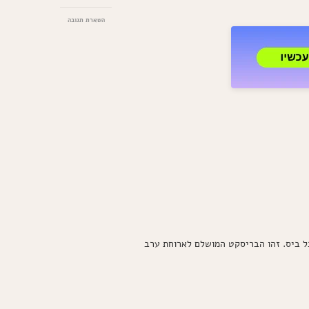
בנושא
השארת תגובה
בריסקט
בסיר
בישול
איטי
בטעם
כמו
במעשנה
מקצועית
–
הכי
טעים
שיש!
כל ביס. זהו הבריסקט המושלם לארוחת ערב