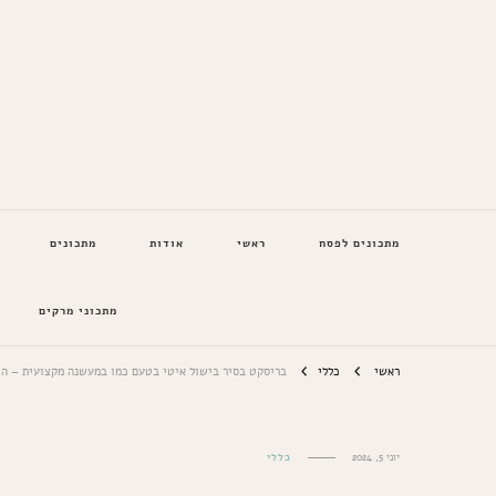
המתכונים של סבתא
מתכונים לפסח
ראשי
אודות
מתכונים
מתכוני מרקים
ראשי
כללי
בריסקט בסיר בישול איטי בטעם כמו במעשנה מקצועית – הכ
יוני 5, 2024
כללי