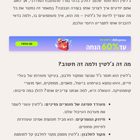
ג'לטין הוא חומר שהפך לחלק בלתי נפרד מהמטבח המודרני, אך האם
אתם יודעים איך לצרוך אותו בצורה הנכונה? במאמר זה נסקור את כל
מה שצריך לדעת על ג'לטין – מה הוא, איך משתמשים בו, ולמה כדאי
להכניס אותו לתפריט היומי שלכם.
מה זה ג'לטין ולמה זה חשוב?
ג'לטין הוא חומר ג'ל שנוצר ממקור חלבון, בעיקר מעורות של בעלי
חיים, והוא נמצא בשימוש בישול, מאפים, ממתקים, ואף מוצרי
קוסמטיקה. השאלה היא, למה אנחנו צריכים אותו? להלן כמה סיבות:
מעודד ספיגה של חומרים מזינים:
ג'לטין עשוי לשפר
את מערכת העיכול שלנו.
חיזוק המפרקים:
הוא מכיל חומצות אמינו שעוזרות
לחיזוק סחוסים.
מקור לחלבון:
ג'לטין מספק מקור לחלבון קל לתוספת