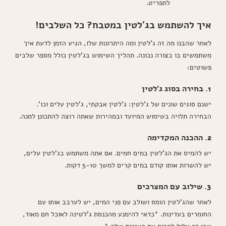
לתפריט.
איך להשתמש בג'לטין במטבח? כל השלבים!
לאחר שהבנו מה זה ג'לטין ומה היתרונות שלו, הגיע הזמן לדעת איך
משתמשים בו בצורה נכונה. תהליך השימוש בג'לטין כולל מספר שלבים
פשוטים:
1. בחירה בסוג ג'לטין
ישנם סוגים שונים של ג'לטין: ג'לטין אבקתי, ג'לטין עלים וכו'.
הבחירה תלויה בשימוש המיועד ובמהירות שאתה רוצה להתכונן למנה.
2. ההכנה המקדימה
יש להמיס את הג'לטין במים חמים. אם אתה משתמש בג'לטין עלים,
יש להשרות אותו קודם במים קרים למשך 5-10 דקות.
3. שילוב עם המצרכים
לאחר שהג'לטין הומס ושולב עם פני המים, יש לערבב אותו עם
החומרים בעדינות. *כדאי להימנע מהכנסת ג'לטינה לאוכל חם מאוד,