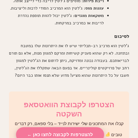
ריבת פירות:
מוסיפים ג'לטין לריבה כדי לייצב אותה.
עוגות מוס:
ג'לטין הוא המרכיב הסודי לרכות וליציבות.
משקאות מוגזים:
ג'לטין יכול להוות תוספת נהדרת
לריבות או כמרכיב במרקחות.
לסיכום
ג'לטין הוא מרכיב רב-תכליתי שיש לו את היתרונות שלו במטבח
ובתזונה. לא רק שהוא מעניק קשיחות ומרקם למגוון מנות, אלא גם תורם
לבריאותכם. בעבודה נכונה ומדויקת, ניתן לרתום את הג'לטין למגוון
רחב של פרויקטים קולינריים. אז בפעם הבאה שתקללו את הג'לטין,
חשבו על כל היתרונות שהוא מציע! מדוע שלא תנסו אותו כבר היום?
הצטרפו לקבוצת הוואטסאפ
השקטה
קבלו את המתכונים שלי ישירות לנייד – בלי ספאם, רק דברים
להצטרפות לקבוצה לחצו כאן ←
טובים