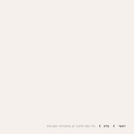
ראשי
בלוג
גלה כמה חלבון יש בהמבורגר 220 גרם