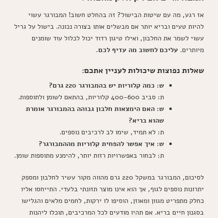
אז רגע, מה עם שיטות הבישול? זה בהחלט חשוב! המבורגר עשוי
להיות טעים ובריא יותר אם מבשלים אותו בצורה נכונה. בישול על גריל
עשוי לשמר את החלבון, ואילו טיגון רדוד יכול לכלול עוד שומנים
מיותרים.
עליכם לחשוב מה עדיף לכם.
שאלות נפוצות שיכולות לעניין אתכם:
ש: כמה קלוריות יש בהמבורגר 220 גרם?
ת: סביב 400-600 קלוריות, בהתאם לשומן ולתוספות.
ש: האם הימצאות חלבון גבוהה בהמבורגר אומרת
שהוא בריא?
ת: לא תמיד, שימו לב לרכיבים נוספים.
ש: איך אפשר להפחית קלוריות מההמבורגר?
ת: לבחור באפשרויות רזות יותר, להימנע מתוספות שומן.
לסיכום, המבורגר במשקל 220 גרם מהווה מקור עשיר לחלבון ומספק
יתרונות נוספים לגוף, אך הוא אינו מוצר תזונתי בלעדי. התייחסו אליו
כחלק מתפריט מגוון ומאוזן, הוסיפו לו ירקות, לחמים מלאים והגלישו
בסגנון חיים בריא. אם תהיו מודעים לכל המרכיבים, תוכלו ליהנות