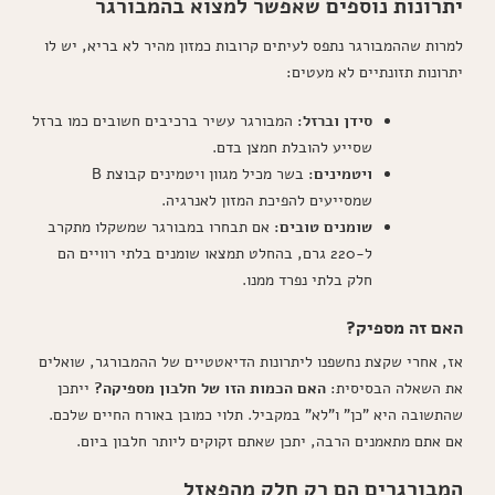
יתרונות נוספים שאפשר למצוא בהמבורגר
למרות שההמבורגר נתפס לעיתים קרובות כמזון מהיר לא בריא, יש לו
יתרונות תזונתיים לא מעטים:
סידן וברזל:
המבורגר עשיר ברכיבים חשובים כמו ברזל
שסייע להובלת חמצן בדם.
ויטמינים:
בשר מכיל מגוון ויטמינים קבוצת B
שמסייעים להפיכת המזון לאנרגיה.
שומנים טובים:
אם תבחרו במבורגר שמשקלו מתקרב
ל-220 גרם, בהחלט תמצאו שומנים בלתי רוויים הם
חלק בלתי נפרד ממנו.
האם זה מספיק?
אז, אחרי שקצת נחשפנו ליתרונות הדיאטטיים של ההמבורגר, שואלים
את השאלה הבסיסית:
האם הכמות הזו של חלבון מספיקה?
ייתכן
שהתשובה היא "כן" ו"לא" במקביל. תלוי כמובן באורח החיים שלכם.
אם אתם מתאמנים הרבה, יתכן שאתם זקוקים ליותר חלבון ביום.
המבורגרים הם רק חלק מהפאזל