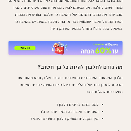
ההמבורגר המוכר לכל אחד ואחת מאיתנו הוא לא רק מזון מהיר, אלא גם
מקור חשוב לחלבון. אם הגעתם לכאן, כנראה שאתם מעוניינים להבין
טוב יותר את התוכן התזונתי של ההמבורגר שלכם, בפרט את הכמות
המדויקת של חלבון שנמצאת בו. אז כמה חלבון באמת יש בהמבורגר
במשקל 220 גרם? נתחיל במסע המרתק הזה!
מה גורם לחלבון להיות כל כך חשוב?
חלבון הוא אחד המרכיבים החשובים בתזונה שלנו, והוא מהווה את
הבסיס למגוון רחב של תהליכים ביולוגיים בגופנו. לרבים מאיתנו
מתעוררות שאלות כמו:
למה אנחנו צריכים חלבון?
האם יותר חלבון זה תמיד יותר טוב?
איך מקבלים מספיק חלבון בתפריט היומי?