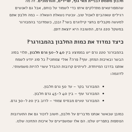
חלבון משמש לבניית תאי גוף, שרירים, והורמונים.
זה מה
שהספורטאים מתדלקים איתו כדי לשמור על כוחם, אבל גם לאנשים
רגילים שאוהבים לאכול טוב. עכשיו נשאלת השאלה – כמה חלבון אתם
למעשה מקבלים בחצי קילוגרם בשר? ובכן, כשמדובר בהמבורגר
במשקל 220 גרם, התשובה היא יוצאת דופן.
כיצד נמדוד את כמות החלבון בהמבורגר?
בהמבורגר 220 גרם יש בממוצע בין
40 ל-50 גרם חלבון
, תלוי בסוג
הבשר ובאיכות המזון. עוף? פרה? אולי צמחוני? כל סוג יודע לשמח
אותנו בדרכו המיוחדת. לעיתים קרובות ההבדל עשוי להיות משמעותי.
לדוגמה:
המבורגר בקר – עד 50 גרם חלבון.
המבורגר עוף – בין 40 ל-45 גרם חלבון.
המבורגר טעים מבסיס צמחי – לרוב בין 20 ל-30 גרם.
כמובן שכאשר אנחנו מדברים על חלבון, חשוב לזכור גם את התערובות
הנוספות בתפריט שלנו. הם אלו שמשפיעים על איכות התזונה שלנו.