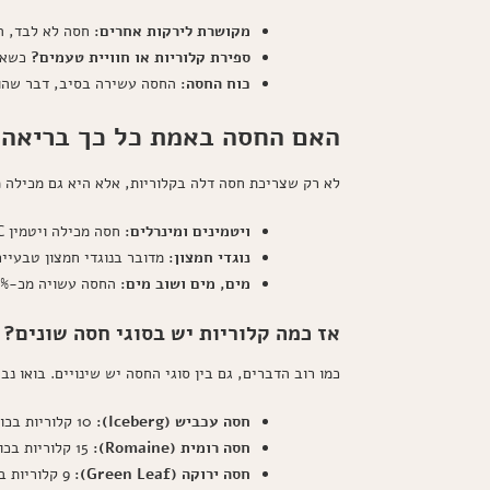
מקושרת לירקות אחרים:
חסה לא לבד, הי
ספירת קלוריות או חוויית טעמים?
כשאתם
כוח החסה:
החסה עשירה בסיב, דבר שהופ
האם החסה באמת כל כך בריאה
לא רק שצריכת חסה דלה בקלוריות, אלא היא גם מכילה מ
ויטמינים ומינרלים:
חסה מכילה ויטמין A, C ו-K, שמסייעים לבריאות העור והמערכת החיסונית.
נוגדי חמצון:
מדובר בנוגדי חמצון טבעיי
מים, מים ושוב מים:
החסה עשויה מכ-95% מים, ובכך היא עבור חידוש הנוזלים מאוד יעילה.
אז כמה קלוריות יש בסוגי חסה שונים?
כמו רוב הדברים, גם בין סוגי החסה יש שינויים. בואו נ
חסה עכביש (Iceberg):
10 קלוריות בכוס.
חסה רומית (Romaine):
15 קלוריות בכוס.
חסה ירוקה (Green Leaf):
9 קלוריות בכוס.