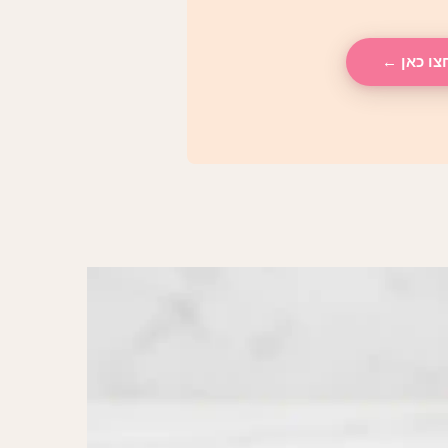
צו כאן ←