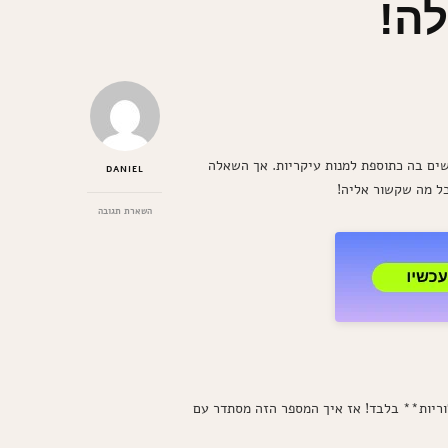
לה!
ים בה כתוספת למנות עיקריות. אך השאלה
DANIEL
כל מה שקשור אליה!
בנושא
השארת תגובה
גלה
כמה
קלוריות
בחסה
ואיזה
יתרונות
יש
לה!
ק דל קלוריות – לפחות כך אומרים כולם. אך מה זה אומר בפועל? ובכן, כוס של חסה קצוצה (בערך 50 גרם) מכילה **כ-5 קלוריות** בלבד! אז איך המספר הזה מסתדר עם