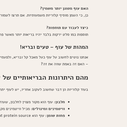
האם עוף מטוגן יותר משמין?
כן, כי השמן מוסיף קלוריות משמעותיות. אם תרצו לשמור 
כיצד לעבוד עם תוספות?
תוספות כמו סלט ירקות בלבד יהיו בריאות יותר מאשר פחמ
המהות של עוף – טעים ובריא!
אנחנו נוטים לחשוב על עוף כעל מאכל קל ובריא, ולפעמי
– האם זה באמת שווה את זה?
מהם היתרונות הבריאותיים של 
בעוד קלוריות הן דבר שחשוב לעקוב אחריו, יש לעוף יתר
חלבון:
עוף הוא מקור מצוין לחלבון, שעוז
וויטמינים ומינרלים:
מכיל וויטמינים מקבוצת B ב
פחות שומן:
עוף הוא lower-fat protein source.