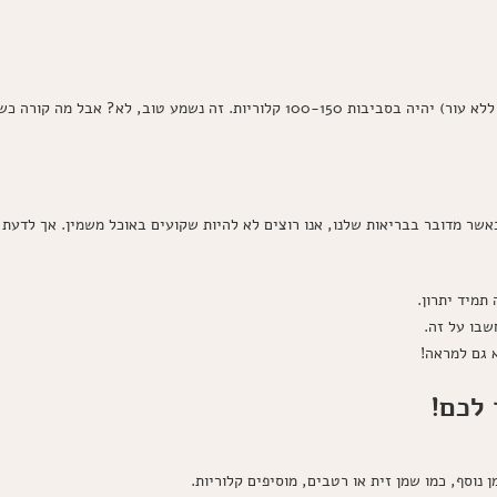
על פי רוב המקורות, משולש עוף שמבושל בתנור (כשהוא ללא עור) יהיה בסביבות 100-150 קלו
אשר מדובר בבריאות שלנו, אנו רוצים לא להיות שקועים באוכל משמין. אך לדעת 
תמיד יתרון.
שבו על זה.
 גם למראה!
 לכם!
ן נוסף, כמו שמן זית או רטבים, מוסיפים קלוריות.