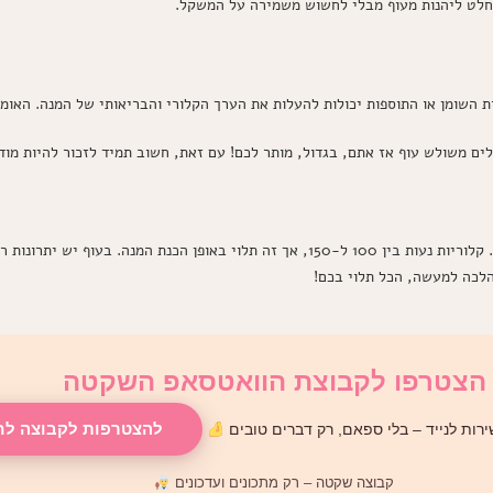
החלט ליהנות מעוף מבלי לחשוש משמירה על המשקל.
ת השומן או התוספות יכולות להעלות את הערך הקלורי והבריאותי של המנה. האומנ
ים משולש עוף אז אתם, בגדול, מותר לכם! עם זאת, חשוב תמיד לזכור להיות מוד
ובכן, כשמדובר במשולש עוף, תדעו שיש הרבה מה לדעת. קלוריות נעות בין 100 ל-150, אך זה תלוי
הלכה למעשה, הכל תלוי בכם!
הצטרפו לקבוצת הוואטסאפ השקטה
להצטרפות לקבוצה לח
רות לנייד – בלי ספאם, רק דברים טובים
קבוצה שקטה – רק מתכונים ועדכונים