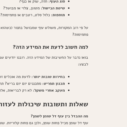
סוג העוף:
חזה, שוק או כנף?
שיטת הבישול:
מטוגן, צלוי או מבושל?
תוספות:
כלול סלט, רטבים או פחמימות?
פחמימות?
למה חשוב לדעת את המידע הזה?
בואו נדבר על החשיבות של המידע הזה. רובנו יודעים שכ
לבצע:
בחירות טובות יותר:
לדעת מה אוכלים זה 
תכנון תפריט:
מתכננים יום יום בריא? תח
מעקב אחרי משקל:
לא רק לבריאות, אלא
שאלות ותשובות שיכולות לעזור
מה ההבדל בין עוף דל שומן לשמן?
עוף דל שומן מכיל פחות שומן, ולכן גם פחות קלוריות. שומ