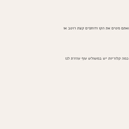
ריות. זה נשמע טוב, לא? אבל מה קורה כשאתם מטים את הקו ודוחפים קצת רוטב או
כמה קלוריות יש במשולש עוף עוזרת לנו