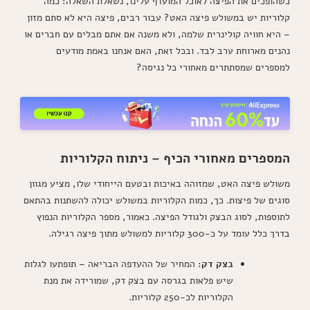
כשהופכים את הפיצה לאוכל המועדף עלינו, נשאלת השאלה: כמה
קלוריות יש במשולש פיצה האט? עבור רבים, פיצה היא לא סתם מזון
– היא חוויה קולינרית שלמה, ולא משנה אם אתם מבלים עם חברים או
נהנים מארוחת ערב לבד. ובכל זאת, האם אנחנו באמת מודעים
למספרים שמסתתרים מאחורי כל נגיסה?
המספרים מאחורי הכיף – ניתוח הקלוריות
משולש פיצה האט, שמזוהה באיכות ובטעם הייחודי שלו, מציע מגוון
סוגים של פיצות. כך, כמות הקלוריות במשולש יכולה להשתנות בהתאם
לתוספות, לסוג הבצק ולגודל הפיצה. כאמור, מספר הקלוריות הנפוץ
בדרך כלל עומד על כ-300 קלוריות למשולש מתוך פיצה רגילה.
בצק דק:
המחיר של ההעדפה הבריאה – תופתעו לגלות
שיש פלאות בגרסה עם בצק דק, שמורידה את מנת
הקלוריות לכ-250 קלוריות.