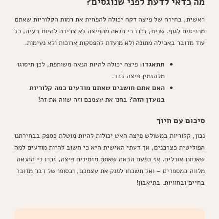
מה כדאי לדעת לפני שנוגסים?
ראשית, בחירה של פיצה דקה יכולה להפחית את רמות הקלוריות שאתם
מכניסים לגוף. שנית, זכרו כי הנאה מהפיצה לא צריכה להיות בעיה, כל
עוד מדובר באכילה מתונה ולא מועדת להפסקות ארוכות ולא נעימות.
תתאגדו:
פיצה יכולה להיות הנאה משותפת, לכן תיסוגו
מלהזמין פיצה לבד.
האם אתם חושבים שאתם מודעים כמה קלוריות
במעדן הזה?
בחנו את עצמכם וזה שווה את זה!
סיכום עם חיוך
נכון, קלוריות במשולש פיצה האט יכולות להיות מוטלת כספק בבחירתנו
הפוליטית כצרכנים, אך דעתי האישית היא כי חשוב להיות מודעים למה
שאנחנו אוכלים. אז בפעם הבאה שאתם מזמינים פיצה, זכרו כי ההנאה
מלווה במספרים – ואל תשכחו לפנק את עצמכם, ובסופו של דבר מדובר
בחיים ובחוויות. בתיאבון!