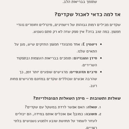
שתומך בבריאות הלב.
אז למה כדאי לאכול שקדים?
שקדים מכילים רמות גבוהות של ויטמינים, מינרלים וחומרים נוגדי
חמצון. כמה טוב בזה? אין ספק שזה לא רק סתם נשנוש.
ויטמין E:
אחד מהנוגדי חמצון החזקים שיש, מגן על
התאים שלנו.
סידן ומגנזיום:
תומכים בבריאות העצמות ובתפקוד
השרירים.
סיבים תזונתיים:
מרגישים שופעים יותר זמן, כך
שהרבה אנשים שכוללים שקדים במזונם מרגישים פחות
רעב.
שאלות ותשובות – מיהן השאלות הפופולריות?
שאלה:
האם אפשר לרדת במשקל עם שקדים?
תשובה:
כמובן! אם אוכלים אותם במידה, הם יכולים
לעזור לשמור על תחושת שובע ולמנוע נשנושים בלתי
רצויים.