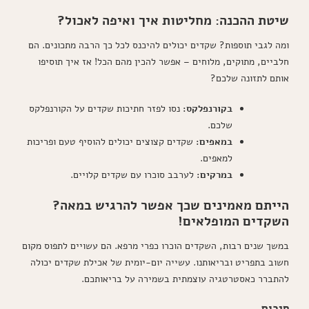
שיטת ההכנה: מחליטות איך ואיפה לאכול?
ומה לגבי תוספות? שקדים יכולים להיכנס לכל כך הרבה מתכונים. הם
חלביים, מתוקים, מלוחים – אפשר להכין מהם הכל! אז איך תוסיפו
אותם לתזונה שלכם?
בקורנפלקס:
נסו לפזר חתיכות שקדים על הקורנפלקס
שלכם.
במאפים:
שקדים קצוצים יכולים להוסיף טעם ופריכות
למאפים.
במרקים:
לערבב סוכרו עם שקדים קלויים.
הייתם מאמינים שכך אפשר להרגיש במאה?
השקדים המופלאים!
במשך שנים רבות, השקדים הוכרו כפרי מרפא. הם עשויים לתפוס מקום
חשוב בתפריט ובריאותנו. עשייה יום-יומית של אכילת שקדים יכולה
להתברר כאסטרטגיה עוצמתית בשמירה על בריאותכם.
סיכום