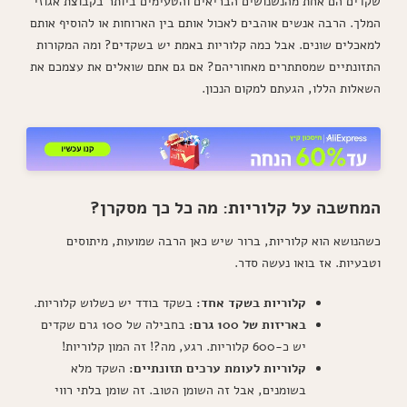
שקדים הם אחת מהנשנושים הבריאים והטעימים ביותר בקבוצת אגוזי
המלך. הרבה אנשים אוהבים לאכול אותם בין הארוחות או להוסיף אותם
למאכלים שונים. אבל כמה קלוריות באמת יש בשקדים? ומה המקורות
התזונתיים שמסתתרים מאחוריהם? אם גם אתם שואלים את עצמכם את
השאלות הללו, הגעתם למקום הנכון.
המחשבה על קלוריות: מה כל כך מסקרן?
כשהנושא הוא קלוריות, ברור שיש כאן הרבה שמועות, מיתוסים
וטבעיות. אז בואו נעשה סדר.
קלוריות בשקד אחד:
בשקד בודד יש כשלוש קלוריות.
באריזות של 100 גרם:
בחבילה של 100 גרם שקדים
יש כ-600 קלוריות. רגע, מה?! זה המון קלוריות!
קלוריות לעומת ערכים תזונתיים:
השקד מלא
בשומנים, אבל זה השומן הטוב. זה שומן בלתי רווי