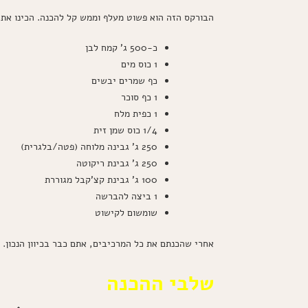
הבורקס הזה הוא פשוט מעלף וממש קל להכנה. הכינו את
כ-500 ג' קמח לבן
1 כוס מים
כף שמרים יבשים
1 כף סוכר
1 כפית מלח
1/4 כוס שמן זית
250 ג' גבינה מלוחה (פטה/בלגרית)
250 ג' גבינת ריקוטה
100 ג' גבינת קצ'קבל מגוררת
1 ביצה להברשה
שומשום לקישוט
אחרי שהכנתם את כל המרכיבים, אתם כבר בכיוון הנכון. 
שלבי ההכנה