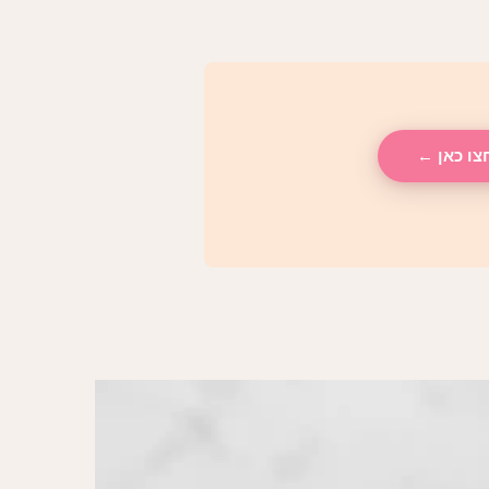
צו כאן ←