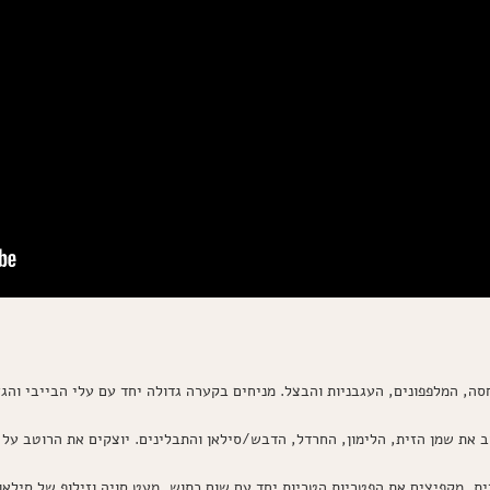
ה, המלפפונים, העגבניות והבצל. מניחים בקערה גדולה יחד עם עלי הבייבי והגז
את שמן הזית, הלימון, החרדל, הדבש/סילאן והתבלינים. יוצקים את הרוטב על 
, מקפיצים את הפטריות הטריות יחד עם שום כתוש, מעט סויה וזילוף של סילאן 