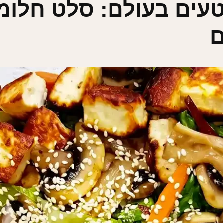
עים בעולם: סלט חלומי
ם