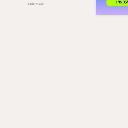
בנושא
השארת תגובה
המתכון
לסלט
הכי
טעים
בעולם:
סלט
חלומי
ופטריות
חמות
שכולם
יבקשו
ממכם