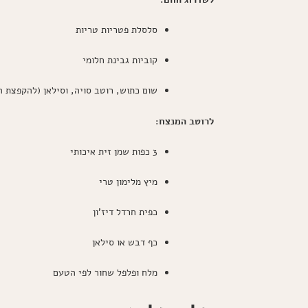
סלסלת פטריות טריות
קוביות גבינת חלומי
שום כתוש, רוטב סויה, וסילאן (להקפצת ה
לרוטב המנצח:
3 כפות שמן זית איכותי
מיץ מלימון טרי
כפית חרדל דיז'ון
כף דבש או סילאן
מלח ופלפל שחור לפי הטעם