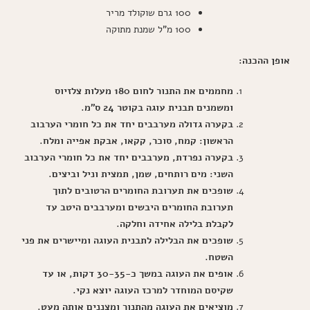
100 גרם שוקולד מריר
100 מ"ל שמנת מתוקה
אופן ההכנה:
מחממים את התנור לחום 180 מעלות צלזיוס
ומשמנים תבנית עוגה בקוטר 24 ס"מ.
בקערה גדולה מערבבים יחד את כל חומרי הערבוב
הראשון: קמח, סוכר, קקאו, אבקת אפייה ומלח.
בקערה נפרדת, מערבבים יחד את כל חומרי הערבוב
השני: מים רותחים, שמן, תמצית וניל וביצים.
שופכים את תערובת החומרים הרטובים לתוך
תערובת החומרים היבשים ומערבבים היטב עד
לקבלת בלילה אחידה וחלקה.
שופכים את הבלילה לתבנית העוגה ומיישרים את פני
השטח.
אופים את העוגה במשך כ-30-35 דקות, או עד
שקיסם המוחדר למרכז העוגה יוצא נקי.
מוציאים את העוגה מהתנור ומצננים אותה מעט.