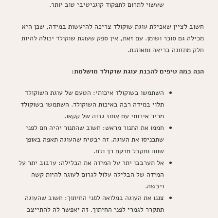
שעשוי לתרום לתפקוד קוגניטיבי טוב יותר.
חשוב לציין שאכילת עוגת שוקולד צריכה להיעשות במידה, שכן היא
מכילה גם סוכר ושומן. עם זאת, אין ספק שעוגת שוקולד יכולה להיות
חלק מתזונה בריאה ומאוזנת.
הנה כמה טיפים להכנת עוגת שוקולד מושלמת:
השתמשו בשוקולד איכותי: הטעם של עוגת השוקולד
תלוי במידה רבה באיכות השוקולד. השתמשו בשוקולד
מריר איכותי עם אחוז גבוה של קקאו.
חממו את התנור מראש: חשוב שהתנור יהיה חם לפני
שתכניסו את העוגה. זה יבטיח שהעוגה תאפה באופן
שווה ותקבל מרקם רך ולח.
אל תערבבו יתר על המידה את הבלילה: ערבוב יתר על
המידה של הבלילה עלול לגרום לעוגה להיות קשה
ויבשה.
צננו את העוגה במלואה לפני החיתוך: חשוב שהעוגה
תתקרר לגמרי לפני החיתוך. זה יאפשר לה להתייצב