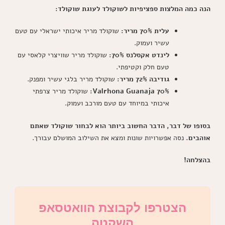
הנה כמה המלצות ספציפיות לשוקולד לעוגת שוקולד:
עלית 70% מריר:
שוקולד מריר איכותי ישראלי עם טעם
עשיר ועמוק.
לינדט אקסלנס 70%:
שוקולד מריר שוויצרי קלאסי עם
טעם חלק וקטיפתי.
גודיבה 72% מריר:
שוקולד מריר בלגי עשיר ומפנק.
Valrhona Guanaja 70%:
שוקולד מריר צרפתי
איכותי במיוחד עם טעם מורכב ועמוק.
בסופו של דבר, הדבר החשוב ביותר הוא לבחור שוקולד שאתם
אוהבים.
נסה אפשרויות שונות ומצא את השילוב המושלם עבורך.
בהצלחה!
הצטרפו לקבוצת הוואטסאפ
השקטה