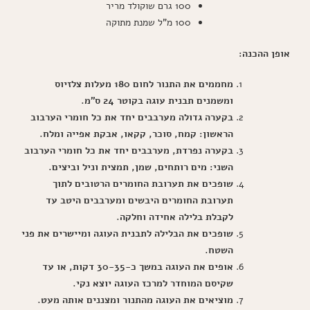
100 גרם שוקולד מריר
100 מ"ל שמנת מתוקה
אופן ההכנה:
מחממים את התנור לחום 180 מעלות צלזיוס
ומשמנים תבנית עוגה בקוטר 24 ס"מ.
בקערה גדולה מערבבים יחד את כל חומרי הערבוב
הראשון: קמח, סוכר, קקאו, אבקת אפייה ומלח.
בקערה נפרדת, מערבבים יחד את כל חומרי הערבוב
השני: מים רותחים, שמן, תמצית וניל וביצים.
שופכים את תערובת החומרים הרטובים לתוך
תערובת החומרים היבשים ומערבבים היטב עד
לקבלת בלילה אחידה וחלקה.
שופכים את הבלילה לתבנית העוגה ומיישרים את פני
השטח.
אופים את העוגה במשך כ-30-35 דקות, או עד
שקיסם המוחדר למרכז העוגה יוצא נקי.
מוציאים את העוגה מהתנור ומצננים אותה מעט.