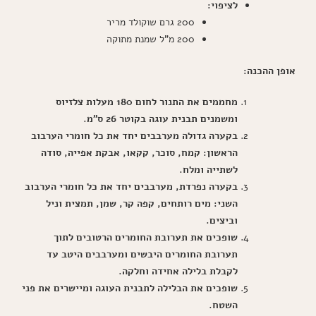
לציפוי:
200 גרם שוקולד מריר
200 מ"ל שמנת מתוקה
אופן ההכנה:
מחממים את התנור לחום 180 מעלות צלזיוס
ומשמנים תבנית עוגה בקוטר 26 ס"מ.
בקערה גדולה מערבבים יחד את כל חומרי הערבוב
הראשון: קמח, סוכר, קקאו, אבקת אפייה, סודה
לשתייה ומלח.
בקערה נפרדת, מערבבים יחד את כל חומרי הערבוב
השני: מים רותחים, קפה קר, שמן, תמצית וניל
וביצים.
שופכים את תערובת החומרים הרטובים לתוך
תערובת החומרים היבשים ומערבבים היטב עד
לקבלת בלילה אחידה וחלקה.
שופכים את הבלילה לתבנית העוגה ומיישרים את פני
השטח.