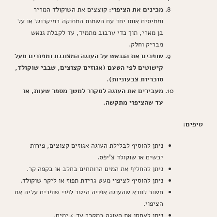
מכינים את הציפוי:
קוצצים את השוקולד המריר
וממיסים אותו יחד עם השמנת המתוקה במיקרוגל או על
בן מארי, תוך כדי ערבוב מתמיד, עד לקבלת גנאש
מבריק וחלק.
שופכים את הגנאש על העוגה המצוננת ומפזרים מעל
קישוטים לפי הטעם (אגוזים קצוצים, שבבי שוקולד,
סוכריות צבעוניות).
מעבירים את העוגה למקרר למשך מספר שעות, או
עד שהציפוי מתקשה.
טיפים:
ניתן להוסיף לבלילת העוגה אגוזים קצוצים, פירות
יבשים או שוקולד צ'יפס.
ניתן להחליף את המים הרותחים בחלב או בקפה קר.
ניתן להוסיף לציפוי מעט גרידת תפוז או ליקר שוקולד.
חשוב לוודא שהעוגה אפויה היטב לפני שופכים עליה את
הציפוי.
ניתן לאחסן את העוגה במקרר עד 4 ימים.