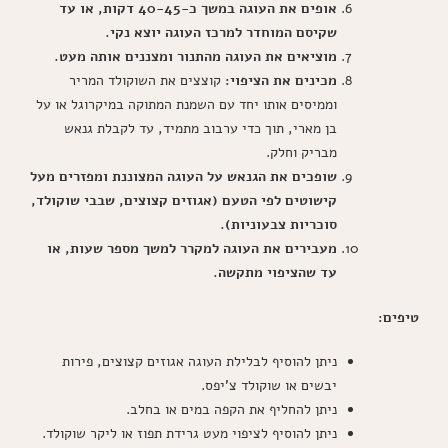
אופים את העוגה במשך כ-40-45 דקות, או עד
שקיסם המוחדר למרכז העוגה יוצא נקי.
מוציאים את העוגה מהתנור ומצננים אותה מעט.
מכינים את הציפוי:
קוצצים את השוקולד המריר
וממיסים אותו יחד עם השמנת המתוקה במיקרוגל או על
בן מארי, תוך כדי ערבוב מתמיד, עד לקבלת גנאש
מבריק וחלק.
שופכים את הגנאש על העוגה המצוננת ומפזרים מעל
קישוטים לפי הטעם (אגוזים קצוצים, שבבי שוקולד,
סוכריות צבעוניות).
מעבירים את העוגה למקרר למשך מספר שעות, או
עד שהציפוי מתקשה.
טיפים:
ניתן להוסיף לבלילת העוגה אגוזים קצוצים, פירות
יבשים או שוקולד צ'יפס.
ניתן להחליף את הקפה במים או בחלב.
ניתן להוסיף לציפוי מעט גרידת תפוז או ליקר שוקולד.