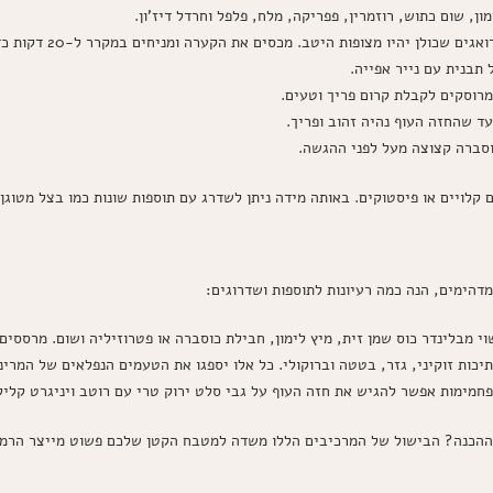
ן, שום כתוש, רוזמרין, פפריקה, מלח, פלפל וחרדל דיז'ון.
לן יהיו מצופות היטב. מכסים את הקערה ומניחים במקרר ל-20 דקות כדי לספוג טעמים.
תבנית עם נייר אפייה.
מרוסקים לקבלת קרום פריך וטעים.
וסברה קצוצה מעל לפני ההגשה.
לויים או פיסטוקים. באותה מידה ניתן לשדרג עם תוספות שונות כמו בצל מטוגן 
דהימים, הנה כמה רעיונות לתוספות ושדרוגים:
מבלינדר כוס שמן זית, מיץ לימון, חבילת כוסברה או פטרוזיליה ושום. מרססים
כות זוקיני, גזר, בטטה וברוקולי. כל אלו יספגו את הטעמים הנפלאים של המרינ
חמימות אפשר להגיש את חזה העוף על גבי סלט ירוק טרי עם רוטב ויניגרט קליל
ההכנה? הבישול של המרכיבים הללו משדה למטבח הקטן שלכם פשוט מייצר הרמונ