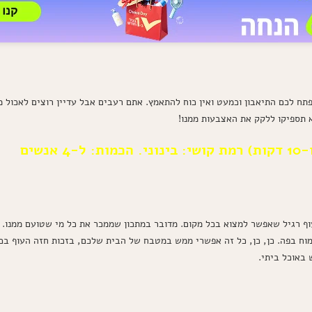
ח לכם התיאבון וכמעט ואין כוח להתאמץ. אתם רעבים אבל עדיין רוצים לאכול מ
 תספיקו ללקק את האצבעות ממנו!
שים
וף רגיל שאפשר למצוא בכל מקום. מדובר במתכון שממכר את כל מי שטועם ממנו. ש
מוח בפה. כן, כן, כל זה אפשרי ממש במטבח של הבית שלכם, בזכות חזה העוף ב
באוכל ביתי.