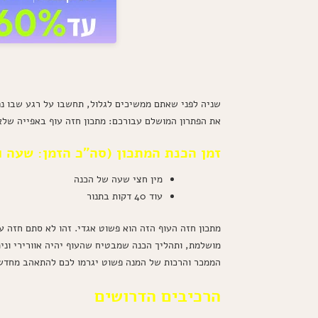
שניה לפני שאתם ממשיכים לגלול, תחשבו על רגע שבו נפת
את הפתרון המושלם עבורכם: מתכון חזה עוף באפייה שלא
זמן הכנת המתכון (סה"כ הזמן: שעה ו-10 דקות) רמת קושי: בינוני. הכמות: ל-4 אנ
מין חצי שעה של הכנה
עוד 40 דקות בתנור
מתכון חזה העוף הזה הוא פשוט אגדי. זהו לא סתם חזה ע
מושלמת, ותהליך הכנה שמבטיח שהעוף יהיה אוורירי וני
הממכר והרכות של המנה פשוט יגרמו לכם להתאהב מחדש 
הרכיבים הדרושים