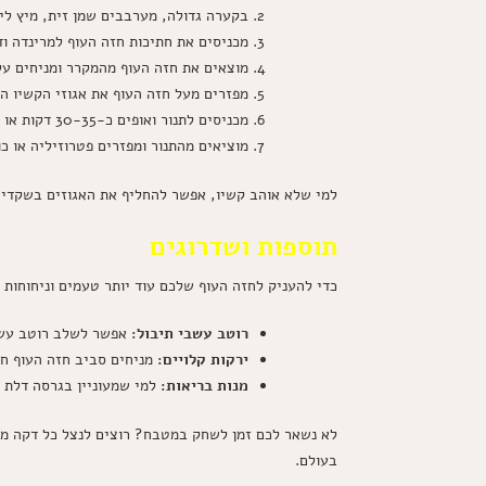
בקערה גדולה, מערבבים שמן זית, מיץ לימו
מכניסים את חתיכות חזה העוף למרינדה ודואגים שכו
מוצאים את חזה העוף מהמקרר ומניחים על 
מפזרים מעל חזה העוף את אגוזי הקשיו ה
מכניסים לתנור ואופים כ-30-35 דקות או עד שהחזה העוף נהיה זהוב ופריך.
מוציאים מהתנור ומפזרים פטרוזיליה או כ
למי שלא אוהב קשיו, אפשר להחליף את האגוזים בשקדים ק
תוספות ושדרוגים
כדי להעניק לחזה העוף שלכם עוד יותר טעמים וניחוחות מ
רוטב עשבי תיבול:
אפשר לשלב רוטב עשוי 
ירקות קלויים:
מניחים סביב חזה העוף חתי
מנות בריאות:
למי שמעוניין בגרסה דלת פ
לא נשאר לכם זמן לשחק במטבח? רוצים לנצל כל דקה מ
בעולם.