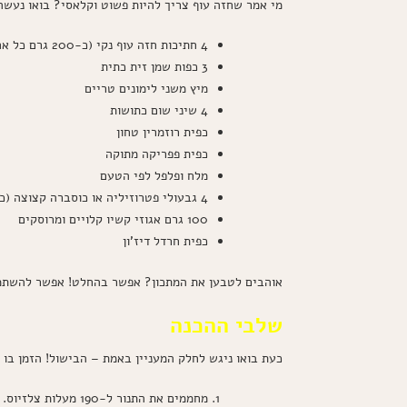
מי אמר שחזה עוף צריך להיות פשוט וקלאסי? בואו נעש
4 חתיכות חזה עוף נקי (כ-200 גרם כל אחד)
3 כפות שמן זית כתית
מיץ משני לימונים טריים
4 שיני שום כתושות
כפית רוזמרין טחון
כפית פפריקה מתוקה
מלח ופלפל לפי הטעם
4 גבעולי פטרוזיליה או כוסברה קצוצה (כ-2 כפות)
100 גרם אגוזי קשיו קלויים ומרוסקים
כפית חרדל דיז'ון
אוהבים לטבען את המתכון? אפשר בהחלט! אפשר להשתמש 
שלבי ההכנה
כעת בואו ניגש לחלק המעניין באמת – הבישול! הזמן בו 
מחממים את התנור ל-190 מעלות צלזיוס.