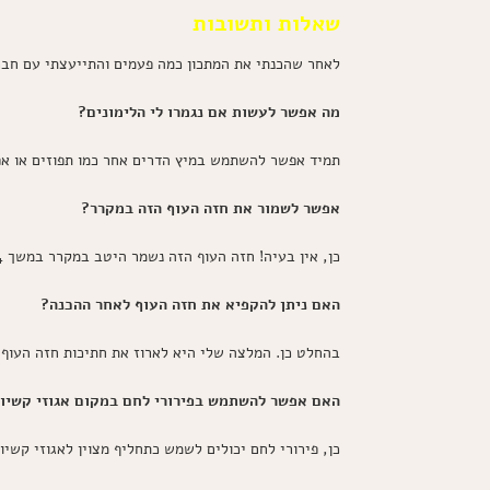
שאלות ותשובות
לאחר שהכנתי את המתכון כמה פעמים והתייעצתי עם חברי
מה אפשר לעשות אם נגמרו לי הלימונים?
תמיד אפשר להשתמש במיץ הדרים אחר כמו תפוזים או אפיל
אפשר לשמור את חזה העוף הזה במקרר?
כן, אין בעיה! חזה העוף הזה נשמר היטב במקרר במשך 3-4 ימים. מומלץ לחמם לפני ההגשה כדי להחזיר לו את הפריכות והטעמים הלוהטים.
האם ניתן להקפיא את חזה העוף לאחר ההכנה?
בהחלט כן. המלצה שלי היא לארוז את חתיכות חזה העוף ב
האם אפשר להשתמש בפירורי לחם במקום אגוזי קשיו
כן, פירורי לחם יכולים לשמש כתחליף מצוין לאגוזי קשי