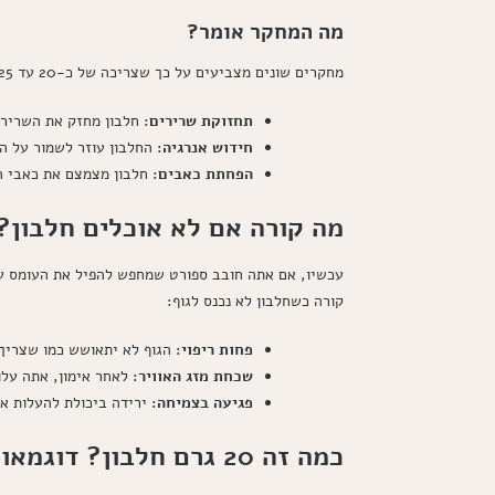
מה המחקר אומר?
מחקרים שונים מצביעים על כך שצריכה של כ-20 עד 25 גרם חלבון לאחר אימון יכולה להיות האידיאלית לתהליך ההתאוששות. זה מה שצריך להחיות את השרירים, בדגש על:
תחזוקת שרירים:
חלבון מחזק את השרירי
חידוש אנרגיה:
החלבון עוזר לשמור על ה
הפחתת כאבים:
חלבון מצמצם את כאבי ה
מה קורה אם לא אוכלים חלבון?
עכשיו, אם אתה חובב ספורט שמחפש להפיל את העומס על
קורה כשחלבון לא נכנס לגוף:
פחות ריפוי:
הגוף לא יתאושש כמו שצריך.
שכחת מזג האוויר:
לאחר אימון, אתה עלול
פגיעה בצמיחה:
ירידה ביכולת להעלות א
כמה זה 20 גרם חלבון? דוגמאות מהחיים