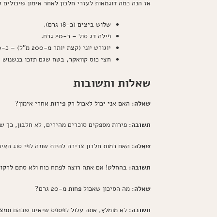
אז הנה כמה דוגמאות לעזרי חלבון לאחר אימון שיכולים 
שלוש ביצים (כ-18 גרם).
פילה דג סול – כ-20 גרם.
יוגורט יוני (קצת יותר מ-200 מ"ל) – כ-10 גרם.
חצי כוס קוואקר, בטח שגם תזכו בנשנוש – כ-5 גרם נו
שאלות ותשובות
שאלה:
האם אני יכול לאכול רק פירות אחרי אימון?
תשובה:
פירות מספקים סוכרים מהירים, לא חלבון, כך ש
שאלה:
האם כמות חלבון צריכה להיות שונה לפי סוג האימ
תשובה:
בהחלט! אם אתה רוצה לפתח כוח ולא סתם לרקוד ע
שאלה:
מה הסיכון שאכול פחות מ-20 גרם?
תשובה:
לא מומלץ, אתה עלול לפספס שיאים שבהם תמצא