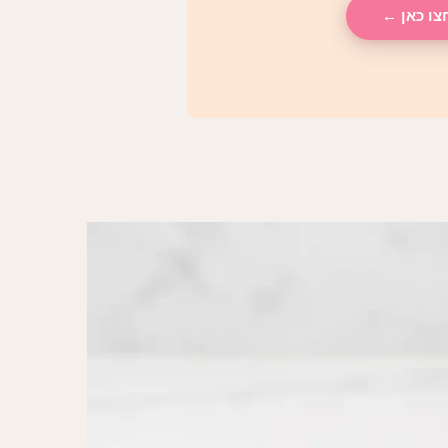
צו כאן ←