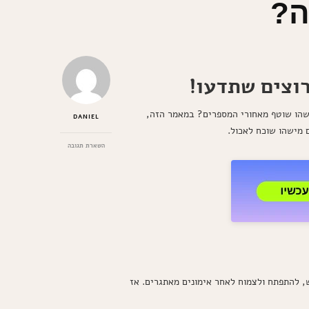
ה?
וצים שתדעו!
משהו שוטף מאחורי המספרים? במאמר הזה,
DANIEL
 מישהו שוכח לאכול.
בנושא
השארת תגובה
כמה
חלבון
צריך
לאכול
אחרי
אימון
להצלחה?
, להתפתח ולצמוח לאחר אימונים מאתגרים. אז