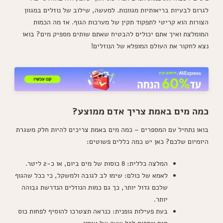
לגרום לבעיות בריאותיות מגוונות. למעשה, שילוב של נוזלים במגוון
הצורות הוא קריטי לתפקוד תקין של מערכות הגוף. אז מה הכמות
המומלצת ואיך אתם יכולים להבטיח שאתם שותים מספיק מים? בואו
נצא לחקור את העולם המופלא של הנוזלים!
כמה מים באמת צריך אדם ממוצע?
בואו נתחיל עם המספרים – כמה מים באמת צריכים להיות חלק משגרת
היומיום שלכם? כאן יש כמה כללים פשוטים:
המלצה כללית: 8 כוסות של מים ביום, או כ-2 ליטר.
לאמא של כולם: שימו לב לגובה ולמשקל, כי ככל שהגוף
שלכם גדול יותר, כך גם כמות הנוזלים הנדרשת גבוהה
יותר.
בעת פעילות גופנית: כנראה תצטרכו להוסיף לפחות כוס