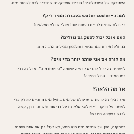
השנורקל של הטכנולוגיה! הורידו אפליקציה שתזכיר לכם לשתות מים.
למה ה-water cooler בעבודה תמיד ריק?
כי כולם שותים לחיים והמוות שם! ואולי גם לא ממלאים!
האם אוכל יכול לספק גם נוזלים?
בהחלט! פירות כמו אבטיח ומלפפון מכילים הרבה מים.
מה קורה אם אני שותה יותר מדי מים?
לפעמים זה יכול להביא לבעיה ששמה "היפונתרמיה", אבל זה נדיר.
כמו תמיד – הכול במידה!
אז מה הלאה?
איזה כיף זה לדעת שיש עולם של מים בחוץ! מים חיוניים לא רק כדי
לשמור על תפקוד פיזיולוגי אלא גם על בריאות נפשית. ובכן, קשה
לרגש כשאתה מיובש!
כמסקנה, הפן של שתיית מים הוא מסע, לא יעד! בין אם אתם שותים