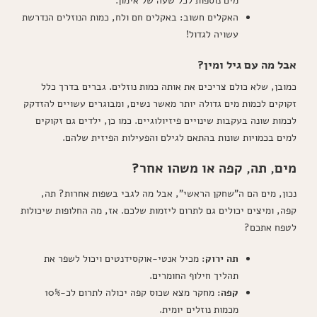
מים נוספות לכל שעה של אימון.
האקלים חשוב: באקלים חם ולח, כמות הנוזלים הנדרשת
עשויה לגדול!
אבל מה עם גיל ומין?
כמובן, שלא כולם צריכים את אותה כמות נוזלים. גברים בדרך כלל
זקוקים לכמות מים גדולה יותר מאשר נשים, ומבוגרים עשויים להזדקק
לכמות שונה בעקבות שינויים פיזיולוגיים. כמו כן, ילדים גם זקוקים
למים בכמויות שונות בהתאם לגילם והפעילות הפיזית שלהם.
מים, תה, קפה או משהו אחר?
נכון, מים הם ה"שחקן הראשי", אבל מה לגבי בשפות אחרות? תה,
קפה, ומיצים יכולים גם לתרום ליזמות שלכם. אז, מה החלופות שיכולות
לטפח אתכם?
תה ירוק:
מכיל אנטי-אוקסידנטים ויכול לשפר את
תהליך חילוף החומרים.
קפה:
מחקר מצא שכוס קפה יכולה לתרום לכ-10%
מכמות נוזלים יומית.