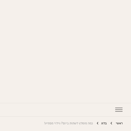
המתכונים של סבתא
ראשי
בלוג
כמה מומלץ לשתות ביום? גילוי מפתיע!