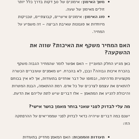
משך האימון:
אימונים של 30 דקות בדרך כלל יותר
זולים מאימון של שעה.
סוג האימון:
אימונים אישיים, קבוצתיים, טכניקות
מיוחדות או סגנונות שאיבת הביצה – זה משפיע על
המחיר.
האם המחיר משקף את האיכות? שווה את
ההשקעה?
כאן מגיע החלק המעניין – האם אפשר לומר שהמחיר הגבוה משקף
בהכרח איכות גבוהה? ובכן, לא בהכרח. יש מאמנים שעוברים הכשרה
מקצועית מדהימה, ובסופו של דבר אוחזים בתעודות, אך לא אין בכוחם
להתאים את עצמם לצרכים של כל אדם. רמת ההתאמה, הבנת המטרות
והיכולת להניע את המתאמן – אלו דברים שיש לתת עליהם את הדעת.
מה עלי לבדוק לפני שאני בוחר מאמן כושר אישי?
ישנם כמה דברים שיהיה כדאי לבדוק לפני שממריאים על ההרפתקה
הזו:
תעודות והסמכות:
האם המאמן מחזיק בתעודות