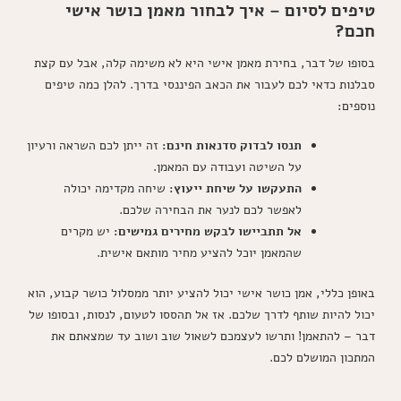
טיפים לסיום – איך לבחור מאמן כושר אישי
חכם?
בסופו של דבר, בחירת מאמן אישי היא לא משימה קלה, אבל עם קצת
סבלנות כדאי לכם לעבור את הכאב הפיננסי בדרך. להלן כמה טיפים
נוספים:
תנסו לבדוק סדנאות חינם:
זה ייתן לכם השראה ורעיון
על השיטה ועבודה עם המאמן.
התעקשו על שיחת ייעוץ:
שיחה מקדימה יכולה
לאפשר לכם לנער את הבחירה שלכם.
אל תתביישו לבקש מחירים גמישים:
יש מקרים
שהמאמן יוכל להציע מחיר מותאם אישית.
באופן כללי, אמן כושר אישי יכול להציע יותר ממסלול כושר קבוע, הוא
יכול להיות שותף לדרך שלכם. אז אל תהססו לטעום, לנסות, ובסופו של
דבר – להתאמן! ותרשו לעצמכם לשאול שוב ושוב עד שמצאתם את
המתכון המושלם לכם.