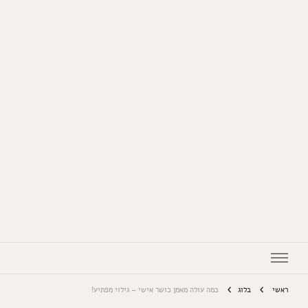
המתכונים של סבתא
ראשי
בלוג
כמה עולה מאמן כושר אישי – גילוי מפתיע!