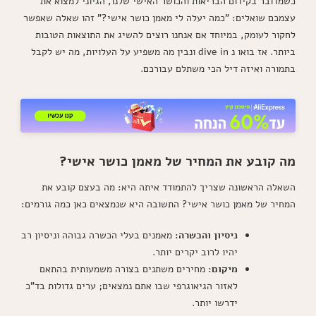
כשמדובר בקידום הבריאות והכושר האישי שלנו, הגיוני למצוא את
עצמכם שואלים: "כמה יעלה לי מאמן כושר אישי?" זהו שאלה שאפשר
לחקור לעומק, במיוחד אם אנחנו רוצים להשיג את התוצאות הטובות
ביותר. אז בואו נ dive in ונבין מה משפיע על העלויות, מה יש לקבל
בתמורה ואיזה דיל הכי משתלם עבורכם.
מה קובע את המחיר של מאמן כושר אישי?
השאלה הראשונה שצריך להתמודד איתה היא: מה בעצם קובע את
המחיר של מאמן כושר אישי? התשובה היא שנמצאים כאן כמה גורמים:
ניסיון והכשרה:
מאמנים בעלי הכשרה גבוהה וניסיון רב
יהיו לרוב יקרים יותר.
מיקום:
מחירים משתנים בצורה משמעותית בהתאם
לאזור הגיאוגרפי שבו אתם נמצאים; ערים גדולות בד"כ
ידרשו יותר.