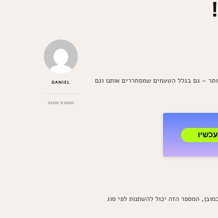
יותר – גם בגלל הטעמים שמסחררים אותנו וגם
DANIEL
בנושא
השארת תגובה
כמה
קלוריות
במשולש
פיצה?
גילוי
מפתיע!
ש פיצה סטנדרטי (בערך 1/8 מעוגת פיצה בגודל 14 אינצ') מכיל בממוצע בין 200 ל-300 קלוריות. כמובן, המספר הזה יכול להשתנות לפי סוג