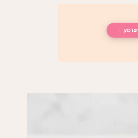
צו כאן ←