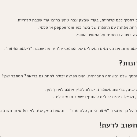
לחסוך לכם קלוריות, בעוד שבצק עבה טומן בחובו עוד שכבת קלוריות.
ה עם תוספות של בשר כמו pepperoni או סלמי.
ה בצורה דרמטית על המספר הסופי.
ת שוות את הגיזמים המעולים של הסופגנייה? זה מה שנכנה "דילמת הפיצה".
ונות?
המסך שלנו ובשיחה החברתית. האם הפיצה יכולה להיות גם בריאה? מסתבר שכן!
בים, בריאות משופרת, יכולת להזין אתכם לאורך זמן.
ואפילו זיתים יכולים להוסיף ויטמינים ומינרלים.
ד על כך שתגידו "פיצה היום, סלט מחר" – והאמת היא, שזה לא רע! איזון חשוב מ
חשוב לדעת!