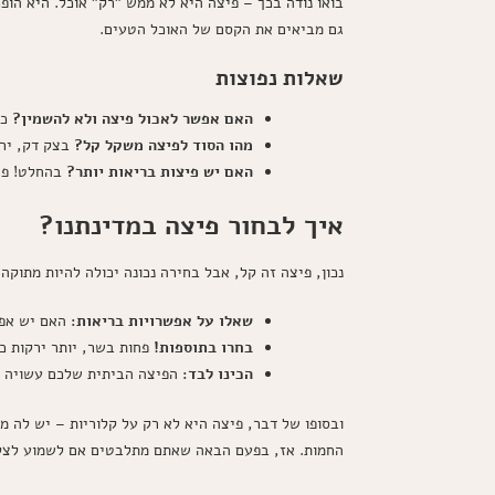
בואו נודה בכך – פיצה היא לא ממש "רק" אוכל. היא הו
גם מביאים את הקסם של האוכל הטעים.
שאלות נפוצות
האם אפשר לאכול פיצה ולא להשמין?
כן
מהו הסוד לפיצה משקל קל?
בצק דק, ירק
האם יש פיצות בריאות יותר?
בהחלט! פיצ
איך לבחור פיצה במדינתנו?
נכון, פיצה זה קל, אבל בחירה נכונה יכולה להיות מתוקה
שאלו על אפשרויות בריאות:
האם יש אפש
בחרו בתוספות!
פחות בשר, יותר ירקות כ
הכינו לבד:
הפיצה הביתית שלכם עשויה לה
ובסופו של דבר, פיצה היא לא רק על קלוריות – יש לה מק
החמות. אז, בפעם הבאה שאתם מתלבטים אם לשמוע לצליל