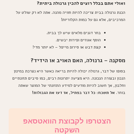
ואולי אתם בכלל רוצים להכין גרנולה ביתית?
הכנת גרנולה בבית צריכה להיות חוויה מהנה. אתה לא רק שולט על
המרכיבים, אלא גם על כמות הקלוריות!
בחר דגנים מלאים שיש לך בבית.
הוסף אגוזים ופירות יבשים.
קצת דבש או סירופ מייפל – לא יותר מדי!
מסקנה – גרנולה, האם האויב או הידיד?
בסופו של דבר, גרנולה יכולה להיות בריאה כאשר היא נצרכת במינון
הנכון ובצורה הנכונה. היא מציעה יתרונות רבים, כמו סיבים תזונתיים
וחלבון, אך חשוב להיות מודעים למידע התזונתי של המוצר שאתה
בוחר.
אל תשכח: כל דבר בפתיל, אז דעו את הגבולות!
הצטרפו לקבוצת הוואטסאפ
השקטה