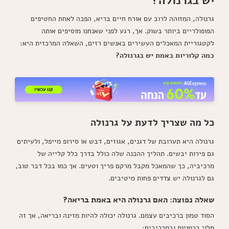
יש בגרנולה?
שמפתיע
את
גרנולה, המזוהה לרוב עם אורח חיים בריא, הפכה לאחת החטיפים
כולם!
הפופולריים ביותר בשוק. אך, רגע לפני שאנחנו מוסיפים אותה
לקטגוריית המאכלים העשירים באנשים רזים, השאלה המרכזית היא:
כמה קלוריות באמת יש בגרנולה?
כל מה שצריך לדעת על גרנולה
גרנולה היא תערובת של דגנים, אגוזים, דבש או סירופ מייפל, ולעיתים
גם פירות יבשים. תהליך ההכנה שלה כולל בדרך כלל קלייה של
מרכיביה, כך שהמאכל מקבל מרקם פריך וטעים. אך כמו בכל דבר טוב,
גם לגרנולה יש צדדים פחות מיטיבים.
שאלה נפוצה: האם גרנולה היא באמת בריאה?
הסוד טמון ברכיבים עצמם. גרנולה יכולה להיות מזינה ובריאה, אך זה
תלוי בכמויות ובמרכיבים: