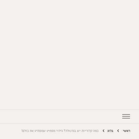
המתכונים של סבתא
ראשי
בלוג
כמה קלוריות יש בגרנולה? גילוי מפתיע שמפתיע את כולם!