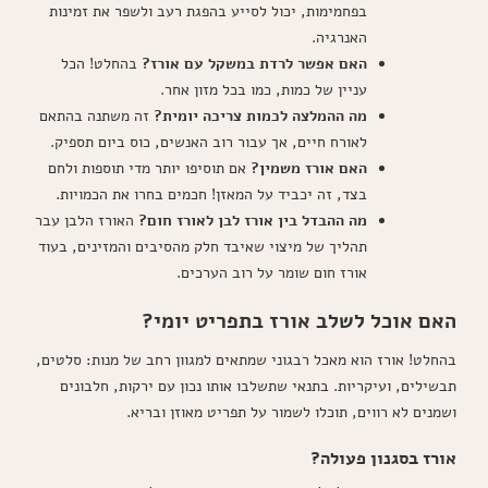
בפחמימות, יכול לסייע בהפגת רעב ולשפר את זמינות
האנרגיה.
האם אפשר לרדת במשקל עם אורז?
בהחלט! הכל
עניין של כמות, כמו בכל מזון אחר.
מה ההמלצה לכמות צריכה יומית?
זה משתנה בהתאם
לאורח חיים, אך עבור רוב האנשים, כוס ביום תספיק.
האם אורז משמין?
אם תוסיפו יותר מדי תוספות ולחם
בצד, זה יכביד על המאזן! חכמים בחרו את הכמויות.
מה ההבדל בין אורז לבן לאורז חום?
האורז הלבן עבר
תהליך של מיצוי שאיבד חלק מהסיבים והמזינים, בעוד
אורז חום שומר על רוב הערכים.
האם אוכל לשלב אורז בתפריט יומי?
בהחלט! אורז הוא מאכל רבגוני שמתאים למגוון רחב של מנות: סלטים,
תבשילים, ועיקריות. בתנאי שתשלבו אותו נכון עם ירקות, חלבונים
ושמנים לא רווים, תוכלו לשמור על תפריט מאוזן ובריא.
אורז בסגנון פעולה?