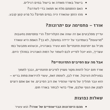
בישול באורז מאודה או בישול במים רגילים.
האם הוספתם מלח או חמאה כדי לשדרגו?
מהו הזמן שהאורז היה במים חמים? כל פרט קטן קובע.
אורז – פחמימה עם יתרונות?
עדיין מתלבטים אם זה שווה את הקלוריות? הרי פחמימות נחשבות
“מרשעות” כשמדובר על ירידה במשקל, לא כך? האמת היא שאורז
מכיל גם יתרונות תזונתיים! הוא עשיר באנרגיה, וכשהוא מתבשל כמו
שצריך, הוא יוכל לסייע לכם לשמור על רמות האנרגיה במהלך היום.
אבל מה עם הסיבים התזונתיים?
אורז חום יכול להוות מקור מצוין לסיבים תזונתיים, ובכך לתמוך
בפעילות העיכול. אורז לבן, לעומת זאת, עשוי להיראות פחות בריא –
הוא עבר תהליך של מיצוי שהסיר את רוב הסיבים. אז אם אתם רוצים
לפנק את הגוף שלכם, אולי כדאי לבחור באורז חום.
שאלות נפוצות
מהם היתרונות הבריאותיים של אורז?
הוא עשיר