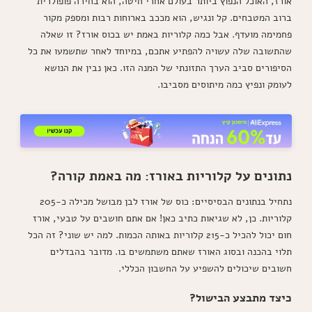
אורז, האוכל הנפוץ ביותר בעולם אחרי חיטה, הוא בחירה פופולרית
עכשיו!
ברוב המטבחים. קל ונגיש, הוא מככב בארוחות רבות ומספק מקור
פחמימה מועדף. אבל כמה קלוריות באמת יש בכוס אורז? זו שאלה
שהתשובה שלה עשויה להפתיע אתכם, במיוחד לאחר שתשמעו את כל
הסיפורים סביב הערך התזונתי של המנה הזו. כאן נבין את הנושא
לעומק ונפיץ כמה מיתוסים מסביבו.
נתונים על קלוריות באורז: מה באמת קורה?
נתחיל בנתונים הבסיסיים: כוס של אורז לבן מבושל מכילה כ-205
קלוריות. כן, לא שגיאות כתיב כאן! אם אתם חושבים על טבעי, אורז
חום יכול להכיל כ-215 קלוריות באותה הכמות. למה יש שוני? זה הכל
תלוי בהכנה ובסוג האורז שאתם משתמשים בו. מדובר בהבדלים
חשובים שיכולים להשפיע על החשבון הכללי.
כיצד מתבצע הבישול?