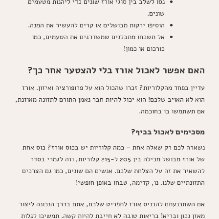
נסו לשלב בין סוגי אורז שונים כדי ליהנות מטעמים
שונים.
הוסיפו ירקות מבושלים או קרים להעשיר את המנה.
אל תשכחו מתבלנים שמשדרגים את הטעמים, כמו
כורכום או כמון!
האם אפשר לאכול אורז בלי להצטער אחר כך?
עדיין בפחד מהקלוריות? זכרו שהכול הוא על פרופורציה ואיזון. אורז
הוא לא האויב שלכם! הוא יכול להיות חבר נאמן התורם לתזונה מאוזנת,
אם תשתמשו בו בחוכמה.
מסכימים לאכול בכיף?
נשארה לכם רק שאלה אחת – כמה קלוריות יש בכוס אורז? כוס אחת
של אורז מבושל מכילה בין 205 ל-215 קלוריות, וזה לגמרי בסדר
להשאיר את זה על הצלחת שלכם. אנשים הם שונים, כמו גם הצרכים
התזונתיים שלנו. נו, קדימה, טבחו באופן חופשי!
אם השתכנעתם להכניס אורז לתפריט שלכם, אתם בדרך הנכונה ליצור
מאזן נכון ובריא! בריאות טובה לא חייבת להיות קשה. תמשיכו לגלות