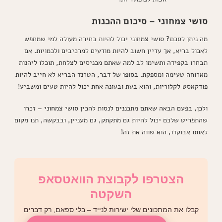
סושי צמחוני – סיכום ההכנות
מה ניתן לסכם? סושי צמחוני יכול להיות בחירה מעולה למי שמחפש
לאכול בריא, אך עדיין חשוב להיות מודעים למרכיבים ולכמויות. אם
תבחרו בקפידה ותשימו לב למה שאתם מכניסים לצלחת, תוכלו ליהנות
מארוחה טעימה ומספקת. בסופו של דבר, הטרנד הבריא לא חייב להיות
פודקאסט לקלוריות, והוא בעת ובעונה אחת יכול להיות טעים ומשביע!
ולכן, בפעם הבאה שאתם מתכננים לנסות להכין סושי צמחוני – זכרו
שהתפריט שלכם יכול להיות גם מתקתק, גם מעניין, ובבקשה, תנו מקום
לאותו אבוקדו, הוא שווה את זה!
הצטרפו לקבוצת הוואטסאפ
השקטה
קבלו את המתכונים שלי ישירות לנייד – בלי ספאם, רק דברים