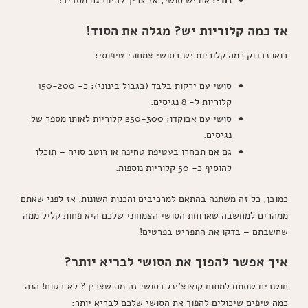
נורי:
אם יש סושי, אז צריך להיות גם מסביב!
אז כמה קלוריות יש? מגלה את הסוד!
בואו נבדוק כמה קלוריות יש בסושי צמחוני טיפוסי:
סושי עם ירקות בלבד (בגבול בינוני): כ- 150-200
קלוריות ל- 8 נגיסים.
סושי עם אבוקדו: 250-300 קלוריות לאותו מספר של
נגיסים.
גם אם תבחרו בעטיפת טחינה או רוטב סויה – תוכלו
להוסיף כ- 50 קלוריות נוספות.
כמובן, כל זה משתנה בהתאם למרכיבים והכנות השונות. אז לפני שאתם
ממהרים למחשבה שארוחת הסושי הצמחוני שלכם היא פחות קליל ממה
שחשבתם – בדקו את התפריט בפרטים!
איך אפשר להפוך את הסושי לבריא יותר?
חושבים שסתם למתוח קואוצ'ינג בסושי זה מה שצריך? לא בטוח! הנה
כמה טיפים שיכולים להפוך את הסושי שלכם לבריא יותר: