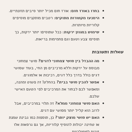
בחרו באורז חום:
אורז חום מכיל יותר סיבים תזונתיים.
הימנעו מקטורות מתוקים:
רטבים מותקנים מוסיפים
קלוריות מיותרות.
שימוש במגוון ירקות:
ככל שתוסיפו יותר ירקות, כך
תוסיפו צבע וטעם וגם פחמימות בריאות.
שאלות ותשובות
מה ההבדל בין סושי צמחוני לדגים?
סושי צמחוני
מבוסס על ירקות וללא מרכיבים מן החי, בעוד שסושי
דגים כולל בדרך כלל דגים, רכיכות או אלמוגים.
אפשר להכין סושי בבית?
בהחלט! זה פשוט ומהנה,
ומאפשר לכם לבחור את המרכיבים לפי הטעם האישי
שלכם.
האם סושי צמחוני ממלא?
זה תלוי במרכיבים, אבל
לרוב הוא קליל יותר מסושי עם דגים.
האם יש סושי מוצק יותר?
כן, תוספות כמו גבינת שמנת
או טחינה יכולות להוסיף קלוריות, אך גם גרסאות אלו
זוכות לפופולריות.