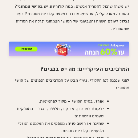
יש משהו שיכול להטריד אנשים:
כמה קלוריות יש בסושי צמחוני
?
האם זה מאכל קליל, או שמא מדובר בפצצת קלוריות מסוכנת? בואו
נצלול לעולם השמח והצבעוני של הסושי הצמחוני ונגלה את הסודות
שמאחוריו.
המרכיבים העיקריים: מה יש בפנים?
לפני שנכנס לפן הקלורי, נעיף מבט על המרכיבים הנפוצים של סושי
צמחוני:
אורז:
בסיס הסושי – מקור לפחמימות.
ירקות:
כמו נכון, אבוקדו, מלפפון, וגזר – המספקים
טעמים וויטמינים.
טחינה או רוטב סויה:
מספקים את האלמנט הנוזלי
ולפעמים קלוריות נוספות.