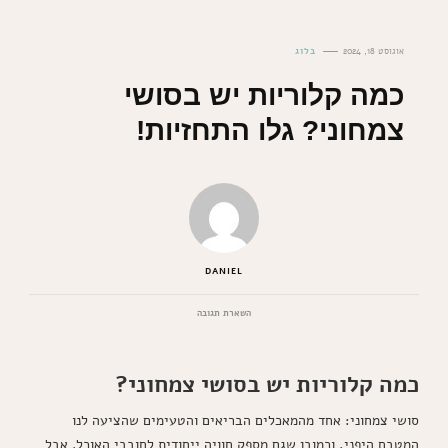
אוגוסט 18, 2024
בלוג
כמה קלוריות יש בסושי
צמחוני? גלו התחזיות!
DANIEL
בנושא
השארת תגובה
כמה
קלוריות
יש
כמה קלוריות יש בסושי צמחוני?
בסושי
צמחוני?
גלו
סושי צמחוני: אחד מהמאכלים הבריאים והטעימים שהציעה לנו
התחזיות!
המטבח היפני, וכמובן שגם מספק חוויה ייחודית לחובבי האוכל. אבל