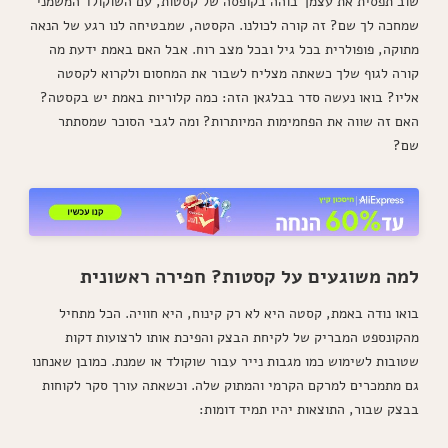
שוב תפסית את עצמך בוהה בקופסה של קסטות, עם השוקולד המשמני
שמחכה לך שם? זה קורה לכולנו. הקסטה, שמבטיחה לנו רגע של הנאה
מתוקה, פופולרית בכל גיל ובכל מצב רוח. אבל האם באמת ידעת מה
קורה לגוף שלך כשאתה מצליח לשבור את המחסום ולקרוא לקסטה
אליו? בואו נעשה סדר בבלגאן הזה: כמה קלוריות באמת יש בקסטה?
האם זה שווה את הפחמימות המיותרות? ומה לגבי הסוכר שמסתתר
שם?
למה משוגעים על קסטות? חפירה ראשונית
בואו נודה באמת, קסטה היא לא רק קינוח, היא חוויה. הכל מתחיל
מהקונספט המבריק של לקיחת הבצק והפיכת אותו לרצועות דקות
שטובות לשימוש כמו מגבות נייר עבור שוקולד או שמנת. כמובן שאנחנו
גם מתמכרים למרקם הקרמי והמתוק שלה. וכשאתה עורך סקר לקוחות
בבצק שבור, התוצאות יהיו תמיד דומות: