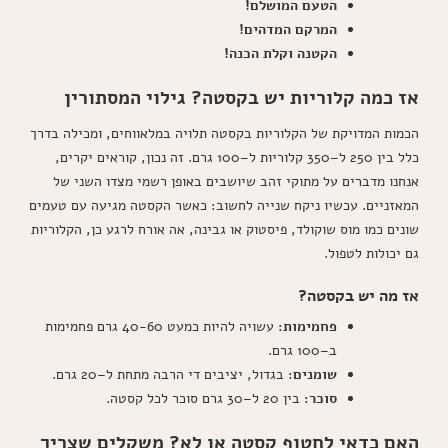
הטעם המושלם!
המרקם המדהים!
הקטנה וקלת הכנה!
אז כמה קלוריות יש בקסטה? גילוי המסתורין
הכמות המדויקת של הקלוריות בקסטה תלויה במלאווחים, ומכילה בדרך
כלל בין 250 ל–350 קלוריות ל–100 גרם. זה נכון, קוראים יקרים,
אנחנו מדברים על מתוקי זהב שיושבים באופן רשמי מצדו השני של
המאזניים. עכשיו ניקח שנייה לחשוב: כאשר הקסטה מגיעה עם טעמים
שונים כמו מוס שוקולד, פיסטוק או גבינה, אה אורח לרגע כן, הקלוריות
גם יכולות לטפול.
אז מה יש בקסטה?
פחמימות:
עשויה להיות כמעט 40-60 גרם פחמימות
ב–100 גרם.
שומנים:
בגדול, יציבים די הרבה מתחת ל–20 גרם.
סוכר:
בין 20 ל–30 גרם סוכר לכל קסטה.
האם כדאי לחטוף קסטה או לא? משקלים שצריך