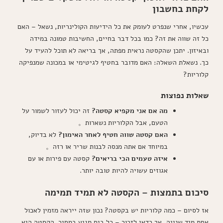
לקחת בחשבון
עכשיו, אחרי שנפרט לעומק את כל הידיעות הקולינריות, נשאל – האם
כל זה שווה את זה? כמו בכל דבר בחיים, החשיבות טמונה במידה
ובאיזון. יתכן שהקסטה נראית מפתה, אך בריאה לא תוכל להעיד על
כך. נשאלת השאלה: האם מדובר בחטיף לגיטימי או במכונה שמנפיקה
קלוריות?
שאלות נפוצות
מה אם אני מקפיא קסטה?
זה יכול לעזור לשמור על
הטעם, אבל הקלוריות נשארות。
האם קסטה שווה חטיף לאחר האימון?
לא בדיוק,
במיוחד אם אתה מנסה לבנות שריר או רזה。
איזה טעמים הכי בריאים?
קסטה עם פירות או עם
אגוזים עשויה להיות טובה יותר.
סיכום בתמצות – הקסטה לא תמיד תמימה
אז לסיום – כמה קלוריות יש בקסטה? נכון שזה ייראה מזמין לאכול
אחת מיד שנייה, אך כדאי לזכור – כל ביס מגיע במחיר. הקסטה היא