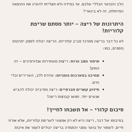
הלב והכושר הכללי שלכם. אז במידה ולא תצליחו להשיג את ההוצאה
המיוחלת, זה לא בינארי!
היתרונות של ריצה – יותר מסתם שריפת
קלוריות!
לא כל דבר בריצה מתרכז סביב קלוריות. הריצה יכולה לספק יתרונות
נוספים, כמו:
שיפור מצב הרוח:
ריצות משחררות אנדורפינים – זה
החוק!
תמיכה במערכות גופניות:
עוזרת ללב, השרירים וכלי
הדם.
חיזוק קשרים חברתיים:
ריצה מסיבית יכולה להביא
אנשים יחד. חפשו קבוצות ריצה!
סיכום קלורי – אל תשכחו לחייך!
בסיכומו של דבר, ריצה היא לא רק אמצעי לשריפת קלוריות, אלא אורח
חיים. לשמור על כושר גופני והתמדה בריצה יכולים לשפר את איכות