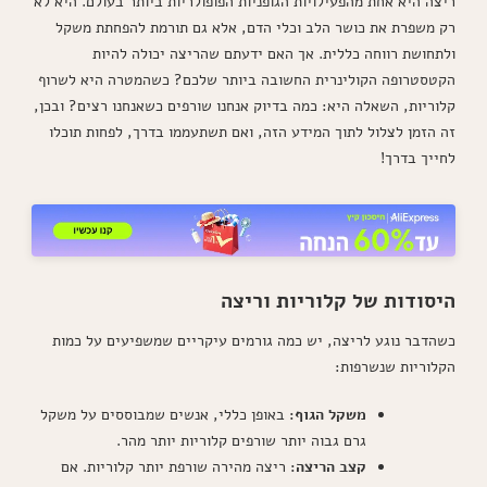
ריצה היא אחת מהפעילויות הגופניות הפופולריות ביותר בעולם. היא לא
רק משפרת את כושר הלב וכלי הדם, אלא גם תורמת להפחתת משקל
ולתחושת רווחה כללית. אך האם ידעתם שהריצה יכולה להיות
הקטסטרופה הקולינרית החשובה ביותר שלכם? כשהמטרה היא לשרוף
קלוריות, השאלה היא: כמה בדיוק אנחנו שורפים כשאנחנו רצים? ובכן,
זה הזמן לצלול לתוך המידע הזה, ואם תשתעממו בדרך, לפחות תוכלו
לחייך בדרך!
היסודות של קלוריות וריצה
כשהדבר נוגע לריצה, יש כמה גורמים עיקריים שמשפיעים על כמות
הקלוריות שנשרפות:
משקל הגוף:
באופן כללי, אנשים שמבוססים על משקל
גרם גבוה יותר שורפים קלוריות יותר מהר.
קצב הריצה:
ריצה מהירה שורפת יותר קלוריות. אם