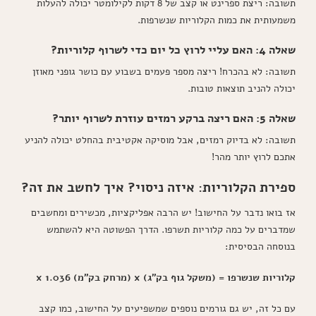
תשובה: ריצת ספרינט או קצב של 8 דקות לקילומטר יכולה להעלות
משמעותית את כמות הקלוריות שנשרפות.
שאלה 4: האם עליי לרוץ כל יום כדי לשרוף קלוריות?
תשובה: לא בהכרח! ריצה מספר פעמים בשבוע עם כושר גופני מאוזן
יכולה להניב תוצאות טובות.
שאלה 5: האם ריצה ברקע רמזים עוזרת לשרוף יותר?
תשובה: לא בדיוק רמזים, אבל מוסיקה אקטיבית בהחלט יכולה להניע
אתכם לרוץ יותר מהר!
ספירת הקלוריות: איזה ניסוי? איך לחשב את זה?
אז בואו נדבר על החישוב! יש הרבה אפליקציות, מכשירים ומחשבים
שמדברים על כמה קלוריות תשרפו. הדרך הפשוטה היא להשתמש
בנוסחה הבסיסית:
קלוריות שנשרפו = (משקל גוף בק"ג) x (מרחק בק"מ) x 1.036
עם כל זה, יש גם גורמים נוספים שמשפיעים על החישוב, כמו קצב