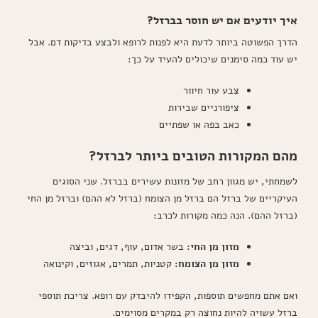
איך יודעים אם יש חוסר בברזל?
הדרך הפשוטה ביותר לדעת היא לפנות לרופא ולבצע בדיקות דם. אבל
יש עוד כמה סימנים שיכולים להעיד על כך:
צבע עור חיוור
ציפורניים שבירות
כאב בפה או שפתיים
מהם המקורות הטובים ביותר לברזל?
לשמחתי, יש מגוון רחב של מזונות עשירים בברזל. שני הסוגים
העיקריים של ברזל הם ברזל מן הצומח (ברזל לא ההם) וברזל מן החי
(ברזל ההם). הנה כמה מקורות לכרב:
מזון מן החי:
בשר אדום, עוף, דגים, וביצה
מזון מן הצומח:
קטניות, תמרים, אגוזים, וקינואה
ואם אתם מחפשים תוספות, הקפידו להיבדק עם רופא. צריכת תוספי
ברזל עשויה להיות נחוצה רק במקרים מסוימים.