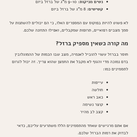
נשים מניקות:
9-10 מ"ג של ברזל ביום
קשישים:
8 מ"ג של ברזל ביום
לא פשוט להיות בפוקוס עם המספרים האלו, כי הם יכולים להשתנות על
סמך מצבים רפואיים, תרופות שמקבלים, ואפילו התזונה שלכם.
מה קורה כשאין מספיק ברזל?
חוסר בברזל עשוי להוביל לאנמיה, מצב שבו הכמות של ההמוגלובין
בדם נמוכה מדי והגוף לא מקבל את החמצן שהוא צריך. זה יכול לגרום
לתסמינים כמו:
עייפות
חולשה
כאב ראש
קוצר נשימה
קצב לב מהיר
אם אתם מרגישים שאחד מהתסמינים הללו משתרעים עליכם, כדאי
לבדוק את רמות הברזל שלכם.