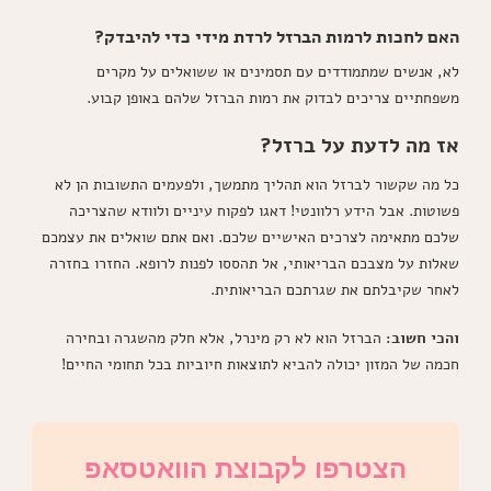
האם לחכות לרמות הברזל לרדת מידי כדי להיבדק?
לא, אנשים שמתמודדים עם תסמינים או ששואלים על מקרים
משפחתיים צריכים לבדוק את רמות הברזל שלהם באופן קבוע.
אז מה לדעת על ברזל?
כל מה שקשור לברזל הוא תהליך מתמשך, ולפעמים התשובות הן לא
פשוטות. אבל הידע רלוונטי! דאגו לפקוח עיניים ולוודא שהצריכה
שלכם מתאימה לצרכים האישיים שלכם. ואם אתם שואלים את עצמכם
שאלות על מצבכם הבריאותי, אל תהססו לפנות לרופא. החזרו בחזרה
לאחר שקיבלתם את שגרתכם הבריאותית.
והכי חשוב:
הברזל הוא לא רק מינרל, אלא חלק מהשגרה ובחירה
חכמה של המזון יכולה להביא לתוצאות חיוביות בכל תחומי החיים!
הצטרפו לקבוצת הוואטסאפ