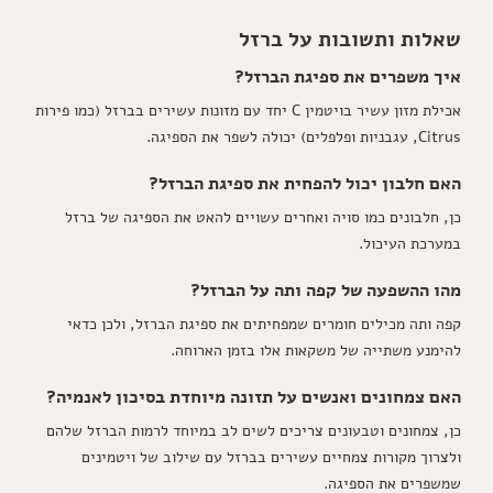
שאלות ותשובות על ברזל
איך משפרים את ספיגת הברזל?
אכילת מזון עשיר בויטמין C יחד עם מזונות עשירים בברזל (כמו פירות
Citrus, עגבניות ופלפלים) יכולה לשפר את הספיגה.
האם חלבון יכול להפחית את ספיגת הברזל?
כן, חלבונים כמו סויה ואחרים עשויים להאט את הספיגה של ברזל
במערכת העיכול.
מהו ההשפעה של קפה ותה על הברזל?
קפה ותה מכילים חומרים שמפחיתים את ספיגת הברזל, ולכן כדאי
להימנע משתייה של משקאות אלו בזמן הארוחה.
האם צמחונים ואנשים על תזונה מיוחדת בסיכון לאנמיה?
כן, צמחונים וטבעונים צריכים לשים לב במיוחד לרמות הברזל שלהם
ולצרוך מקורות צמחיים עשירים בברזל עם שילוב של ויטמינים
שמשפרים את הספיגה.