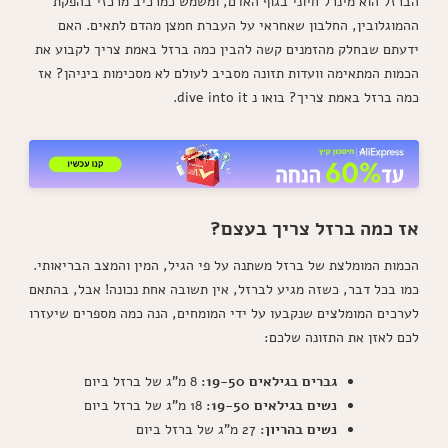
הברזל הוא מינרל חיוני בגוף האדם, ומשמש כמרכיב מרכזי בהפקת
ההמוגלובין, החלבון שאחראי על העברת חמצן מהדם לתאים. האם
ידעתם שבחלק מהזמנים קשה להבין כמה ברזל באמת צריך לקבוע את
הכמות המתאימה וועדות תזונה מסביב לעולם לא מסכימות ביניהן? אז
כמה ברזל באמת צריך? בואו נ dive into it.
אז כמה ברזל צריך בעצם?
הכמות המומלצת של ברזל משתנה על פי הגיל, המין והמצב הבריאותי.
כמו בכל דבר, כשזה מגיע לברזל, אין תשובה אחת נכונה! אבל, בהתאם
לערכים המומלצים שנקבעו על ידי המומחים, הנה כמה מספרים שיעזרו
לכם לאזן את התזונה שלכם:
גברים בגילאים 19-50:
8 מ"ג של ברזל ביום
נשים בגילאים 19-50:
18 מ"ג של ברזל ביום
נשים בהריון:
27 מ"ג של ברזל ביום