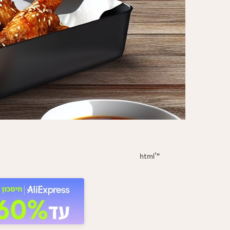
"`html