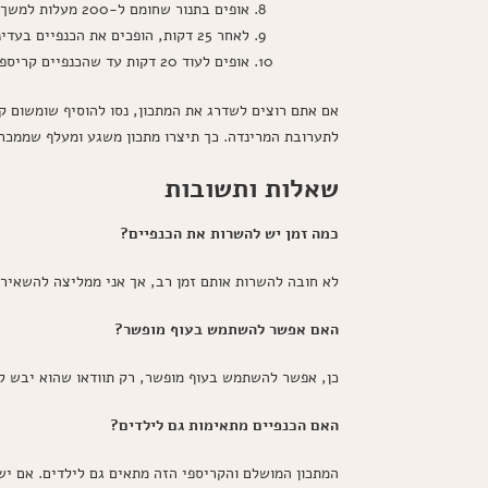
אופים בתנור שחומם ל-200 מעלות למשך 25 דקות
לאחר 25 דקות, הופכים את הכנפיים בעדינות
אופים לעוד 20 דקות עד שהכנפיים קריספיות וזהובות
אם אתם רוצים לשדרג את המתכון, נסו להוסיף שומשום קלו
לתערובת המרינדה. כך תיצרו מתכון משגע ומעלף שממכר 
שאלות ותשובות
כמה זמן יש להשרות את הכנפיים?
לא חובה להשרות אותם זמן רב, אך אני ממליצה להשאירם
האם אפשר להשתמש בעוף מופשר?
כן, אפשר להשתמש בעוף מופשר, רק תוודאו שהוא יבש לח
האם הכנפיים מתאימות גם לילדים?
המתכון המושלם והקריספי הזה מתאים גם לילדים. אם י