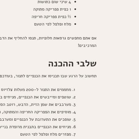
4 שיני שום כתושות
1 כפית פפריקה מתוקה
½ כפית פפריקה חריפה
מלח ופלפל לפי הטעם
אם אתם מחפשים גרסאות חלופיות, תנסו להחליף את הדבש
המרכיבים!
שלבי ההכנה
תחשוב על הרגע שבו תכניסו את הכנפיים לתנור, בעודכם 
מחממים את התנור ל-200 מעלות צלזיוס
שוטפים ומייבשים את הכנפיים, מניחים ב
מערבבים את שמן הזית, הדבש, רוטב הסו
מוסיפים את הפפריקה החריפה והמתוקה, 
שופכים את התערובת על הכנפיים ומערבב
מניחים את הכנפיים בתבנית מרופדת בנייר
מפזרים מלח ופלפל לפי הטעם