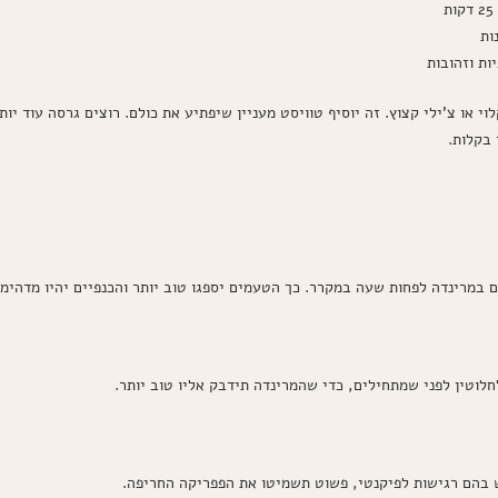
י או צ'ילי קצוץ. זה יוסיף טוויסט מעניין שיפתיע את כולם. רוצים גרסה עוד י
בקלות.
 במרינדה לפחות שעה במקרר. כך הטעמים יספגו טוב יותר והכנפיים יהיו מדהימו
לוטין לפני שמתחילים, כדי שהמרינדה תידבק אליו טוב יותר.
ש בהם רגישות לפיקנטי, פשוט תשמיטו את הפפריקה החריפה.