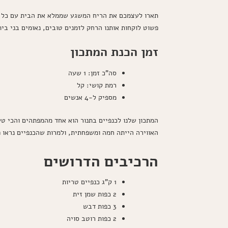
תארו לעצמכם את הריח המשגע שממלא את הבית עם כל בי
פשוט לוקחות אותנו הרחק לזמנים טובים, נאומים בני בי
זמן הכנת המתכון
סה"כ זמן: 1 שעה
רמת קושי: קל
מספיק ל-4 אנשים
המתכון שלנו לכנפיים בתנור הוא אחד מהמפתהים והכי ט
האווירה הייתה חמה ומשפחתית, ולמרות שהכנפיים נראו 
הרכיבים הדרושים
1 ק"ג כנפיים טריות
2 כפות שמן זית
3 כפות דבש
2 כפות רוטב סויה