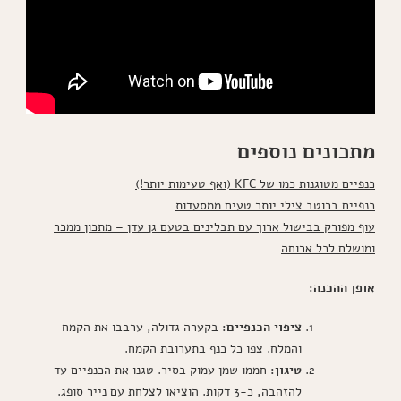
מתכונים נוספים
כנפיים מטוגנות כמו של KFC (ואף טעימות יותר!)
כנפיים ברוטב צילי יותר טעים ממסעדות
עוף מפורק בבישול ארוך עם תבלינים בטעם גן עדן – מתכון ממכר
ומושלם לכל ארוחה
אופן ההכנה:
ציפוי הכנפיים:
בקערה גדולה, ערבבו את הקמח
והמלח. צפו כל כנף בתערובת הקמח.
טיגון:
חממו שמן עמוק בסיר. טגנו את הכנפיים עד
להזהבה, כ-3 דקות. הוציאו לצלחת עם נייר סופג.