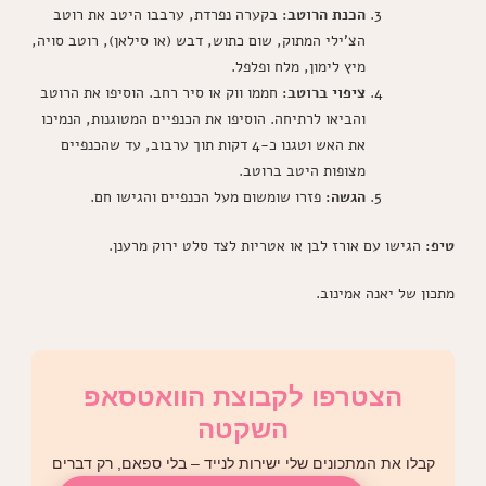
הכנת הרוטב:
בקערה נפרדת, ערבבו היטב את רוטב
הצ'ילי המתוק, שום כתוש, דבש (או סילאן), רוטב סויה,
מיץ לימון, מלח ופלפל.
ציפוי ברוטב:
חממו ווק או סיר רחב. הוסיפו את הרוטב
והביאו לרתיחה. הוסיפו את הכנפיים המטוגנות, הנמיכו
את האש וטגנו כ-4 דקות תוך ערבוב, עד שהכנפיים
מצופות היטב ברוטב.
הגשה:
פזרו שומשום מעל הכנפיים והגישו חם.
טיפ:
הגישו עם אורז לבן או אטריות לצד סלט ירוק מרענן.
מתכון של יאנה אמינוב.
הצטרפו לקבוצת הוואטסאפ
השקטה
קבלו את המתכונים שלי ישירות לנייד – בלי ספאם, רק דברים