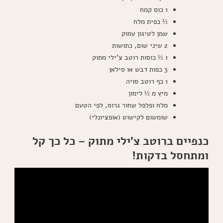
1 כוס קמח
½ כפית מלח
שמן לטיגון עמוק
2 שיני שום, כתושות
1 ½ כוסות רוטב צ'ילי מתוק
3 כפות דבש או סילאן
1 כף רוטב סויה
מיץ מ ½ לימון
מלח ופלפל שחור גרוס, לפי הטעם
שומשום לקישוט (אופציונלי)
כנפיים ברוטב צ'ילי מתוק – כל כך קל
ומתחסל בדקות!