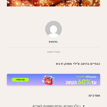
DANIEL
בנושא
השארת תגובה
כנפיים
מטוגנות
כנפיים ברוטב צ'ילי מתוק ודבש
פריכות
מתכון
מעלף
מצרכים:
1 ק"ג כנפיים, נקיות וחתוכות לשניים