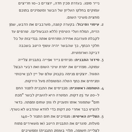
נייר סופג. בעזרת סכין חדה, יוצרים כ-10 חריצים
עמוקים בחלקו העליון של הבשר ומטמינים בתוכם
מחצית משיני השום.
עיסוי ותיבול:
בקערה קטנה, מערבבים את הדבש, שמן
הזית, המלח ועלי הטימין (ללא הגבעולים). טורפים עד
לקבלת תערובת אחידה ומורחים אותה בנדיבות על כל
חלקי הכתף, כך שהבשר יהיה עטוף היטב בשכבה
דביקה וארומטית.
סידור התבנית:
מניחים נייר אפייה בתבנית צלייה
עמוקה. מפזרים את יתרת שיני השום ואת רבעי הבצל
הסגול. יוצקים פנימה בקבוק שלם של יין לבן איכותי
ומניחים את כתף הטלה המטופלת מעל הירקות.
השחמה ראשונית:
מכניסים את התבנית לתנור החם
ל-20 עד 25 דקות. המטרה היא להעניק לבשר "מכת
חום" שתסגור אותו ותעניק לו גוון שחום ומפתה. כדאי
להציץ כבר אחרי 20 דקות כדי לוודא שהדבש לא נשרף.
הצלייה האיטית:
מנמיכים את חום התנור ל-140
מעלות. סוגרים את התבנית היטב (או משאירים פתוח
לצלייה חשופה, תלוי בעומק התבנית) וממשיכים