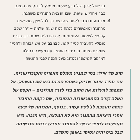
בבישול ארוך של כ-5 שעות. מומלץ לבדוק את המצב
כבר אחרי 4 שעות, שכן עוצמת התנורים משתנה.
מנוחה ורוטב:
לאחר שהבשר רך לחלוטין, מוציאים
מהתנור ומאפשרים לנתח לנוח שעה שלמה – זהו שלב
קריטי לשימור העסיסיות. את הנוזלים שנותרו בתבנית
מומלץ להעביר לסיר קטן, לצמצם על אש גבוהה ולהסיר
שומנים מיותרים. ניתן להסמיך עם מעט קורנפלור
למרקם קטיפתי ולמזוג מעל המנה לפני ההגשה.
טיפ של אייל:
כמי שמגיע מעולם האפייה והקונדיטוריה,
אני תמיד אומר שדיוק בטמפרטורות הוא שם המשחק. אל
תתפתו להעלות את החום כדי לזרז תהליכים – הקסם של
הטלה קורה בטמפרטורות הנמוכות, שם רקמת החיבור
נמסה והופכת לג'לטין עשיר. בנוסף, המנוחה של שעה
אחרי היציאה מהתנור היא לא המלצה, היא חובה; היא
מאפשרת למיצי הבשר להתפזר מחדש בנתח ומבטיחה
שכל ביס יהיה עסיסי באופן מושלם.