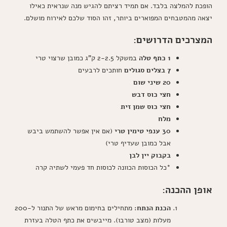
הופכת להמלצה בלבד. אם תמיד רציתם להגיש מנה שנראית כאילו
יצאה מהמטבחים המפוארים ביותר, זהו הסוד שלכם לאירוח מושלם.
המצרכים הדרושים:
1 כתף טלה
במשקל 2-2.5 ק"ג כמובן שרצוי טרי
7 בצלים סגולים
חותכים לרבעים
20 שיני שום
חצי כוס דבש
חצי כוס שמן זית
מלח
30 ענפי טימין טרי
(אם אין אפשר להשתמש ביבש
אבל כמובן שעדיף טרי)
בקבוק יין לבן
*כל הכוסות הכוונה לכוסות חד פעמי לשתיה קרה
אופן ההכנה:
הכנת הנתח:
מתחילים בחימום מראש של התנור ל-200
מעלות (מצב טורבו). מייבשים את כתף הטלה בעזרת