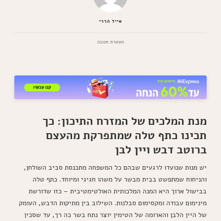
אייל הררי
בנושא
השארת תגובה
כתף
טלה
בתנור
מתכון
חגיגי
מנת המלכים של המזרח התיכון: כך
תכינו כתף טלה שמתפרקת מהעצם
ברוטב דבש ויין לבן
יש מנות שנועדו לרגעים שבהם כל המשפחה מתכנסת סביב השולחן,
והניחוח שמתפשט בבית מבשר על משהו חגיגי ומיוחד. כתף טלה
בבישול ארוך היא המנה המלכותית האולטימטיבית – כזו שדורשת
מינימום עבודה ומקסימום סבלנות. השילוב בין מתיקות הדבש, העומק
של היין הלבן והארומה של הטימין יוצר נתח בשר כה רך, עד שסכין