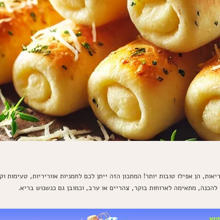
יאות, הן אפילו טובות יותר! המתכון הזה ייתן לכם לחמניות אווריריות, טעימות 
להכנה, מתאימה לארוחות בוקר, צהריים או ערב, וכמובן גם כנשנוש בריא.