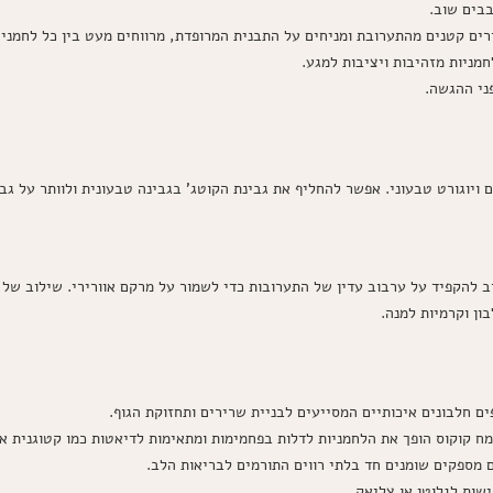
בבים שוב.
ורים קטנים מהתערובת ומניחים על התבנית המרופדת, מרווחים מעט בין כל לחמניה
ני ההגשה.
ויוגורט טבעוני. אפשר להחליף את גבינת הקוטג' בגבינה טבעונית ולוותר על ג
ב להקפיד על ערבוב עדין של התערובות כדי לשמור על מרקם אוורירי. שילוב של 
בון וקרמיות למנה.
ים חלבונים איכותיים המסייעים לבניית שרירים ותחזוקת הגוף.
קוקוס הופך את הלחמניות לדלות בפחמימות ומתאימות לדיאטות כמו קטוגנית או 
מספקים שומנים חד בלתי רווים התורמים לבריאות הלב.
ות לגלוטן או צליאק.