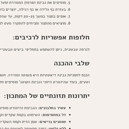
מוסיפים את גבינת הפרמזן המגוררת ומער
בעזרת כף גלידה או כף רגילה, יוצרים כד
אופים בתנור במשך 20-25 דקות, עד שהלחמניות מזהיבות ויציבות למגע.
מוציאים מהתנור ומניחים להתקרר מעט לפ
חלופות אפשריות לרכיבים:
לגרסה טבעונית, ניתן להשתמש בתחליפי ביצים טבעוניים 
שלבי ההכנה
הכנת לחמניות גבינה דיאטטיות היא פשוטה ומהירה. חשו
וטעים, בעוד שהיוגורט היווני וגבינת הקוטג' מוסיפים חל
יתרונות תזונתיים של המתכון:
עשיר בחלבונים:
הגבינות והיוגורט מוסיפ
דל בפחמימות:
השימוש בקמח שקדים וקמח 
שומנים בריאים:
שמן הזית וקמח השקדים 
ללא גלוטן:
המנה מתאימה לאנשים עם רגיש