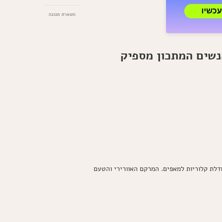
בנושא
השארת תגובה
לחמניות
גבינה
דיאטטיות:
המתכון
הבריא
והמושלם
לכל
ארוחה
דלת קלוריות למאפים. המרקם האוורירי והטעם