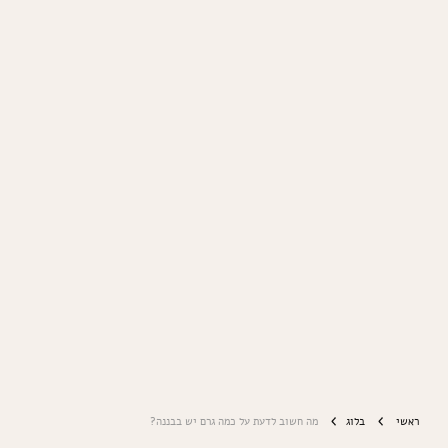
ראשי
בלוג
מה חשוב לדעת על כמה גרם יש בבננה?