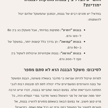
יחודיות?
בוודאי! יש סוגים רבים של בננות, וכמובן שהמשקל שלהם יכול
להשתנות:
בננות "דסרט":
מתוקות במיוחד, אבל משקלן נע בין 80
ל-120 גרם.
בננות "קפואה":
הן בדרך כלל קטנות יותר, במשקל של
כ-60 גרם.
בננות "גורמה":
בננות אקזוטיות שיכולות לשקול בין
150 ל-200 גרם.
לסיכום: משקל הבננה הוא לא סתם מספר
למרות שיכול להיות שנראה כי מדובר בשאלה פשוטה, הבנת המשקל
של בננה והגורמים המשפיעים עליו יכולה לתת לנו תובנות רבות לגבי
התזונה והבריאות שלנו. בפעם הבאה שתביטו בבננה, זכרו שיש הרבה
יותר ממה שנראה על פני השטח! כאשר מדובר בפרי הנפלא הזה, כל
פרט קטן חשוב. אז בפעם הבאה כשאתם נוסעים להשיג בננות, אל
תשכחו לחשוב על המשקל כמה גרם יש בכל אחת ואחת. בתיאבון!