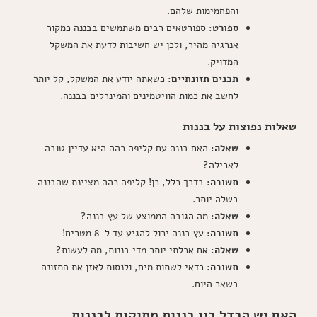
והפחמימות שלהם.
ספורט:
ספורטאים רבים משתמשים בבננה כמקור
אנרגיה מהיר, ולכן יש חשיבות לדעת את המשקל
המדויק.
תכנים תזונתיים:
כשאתה יודע את המשקל, קל יותר
לחשב את כמות הוויטמינים והמינרלים בבננה.
שאלות נפוצות על בננות
שאלה:
האם בננה עם קליפה כהה היא עדיין טובה
לאכילה?
תשובה:
בדרך כלל, כן! קליפה כהה מציינת שהבננה
בשלה יותר.
שאלה:
מה הגובה הממוצע של עץ בננה?
תשובה:
עץ בננה יכול להגיע עד ל-8 מטרים!
שאלה:
אם אכלתי יותר מדי בננות, מה לעשות?
תשובה:
כדאי לשתות מים, ולנסות לאזן את התזונה
בשאר היום.
האם יש הבדל בין בננות מתוקות לבננות