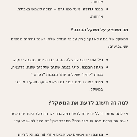
ארוחה.
בננה גדולה:
מעל 120 גרם – יכולה לשמש כאכולת
ארוחות.
מה משפיע על משקל הבננה?
המשקל של בננה לא נקבע רק על פי הגודל שלה; ישנם גורמים נוספים
שמשפיעים:
גיל הפרי:
בננה בשלה תהיה כבדה יותר מבננה ירוקה.
מגוון הבננה:
סוגי בננות שונים שוקלים שונה. לדוגמה,
בננות "קווין" שוקלות יותר מבננות "דסרט."
מים:
כמות המים בפרי גם היא משחקת תפקיד מרכזי
במשקל.
למה זה חשוב לדעת את המשקל?
אז למה אנחנו בכלל צריכים לדעת כמה גרם יש בבננה? האם זה באמת
ישנה אם אכלנו 100 או 120 גרם? מתברר שכן! זה יכול להשפיע על:
תזונה:
יש אנשים שעוקבים אחרי צריכת הקלוריות