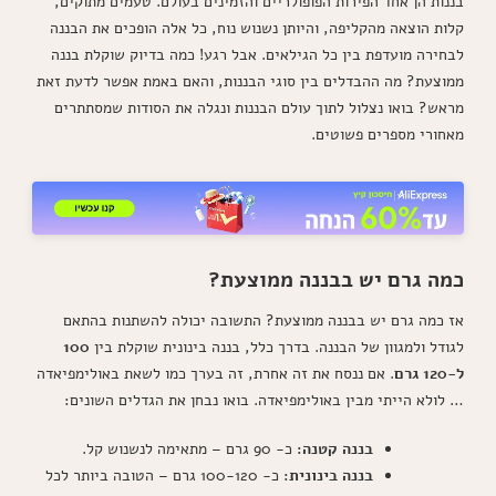
בננות הן אחד הפירות הפופולריים והזמינים בעולם. טעמים מתוקים,
קלות הוצאה מהקליפה, והיותן נשנוש נוח, כל אלה הופכים את הבננה
לבחירה מועדפת בין כל הגילאים. אבל רגע! כמה בדיוק שוקלת בננה
ממוצעת? מה ההבדלים בין סוגי הבננות, והאם באמת אפשר לדעת זאת
מראש? בואו נצלול לתוך עולם הבננות ונגלה את הסודות שמסתתרים
מאחורי מספרים פשוטים.
כמה גרם יש בבננה ממוצעת?
אז כמה גרם יש בבננה ממוצעת? התשובה יכולה להשתנות בהתאם
לגודל ולמגוון של הבננה. בדרך כלל, בננה בינונית שוקלת בין
100
ל-120 גרם
. אם ננסח את זה אחרת, זה בערך כמו לשאת באולימפיאדה
… לולא הייתי מבין באולימפיאדה. בואו נבחן את הגדלים השונים:
בננה קטנה:
כ- 90 גרם – מתאימה לנשנוש קל.
בננה בינונית:
כ- 100-120 גרם – הטובה ביותר לכל