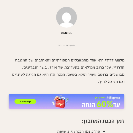
DANIEL
בנושא
השארת תגובה
מלפוף
דרוזי
מלפוף דרוזי הוא אחד מהמאכלים המסורתיים והאהובים של המטבח
–
עלי
הדרוזי. עלי כרוב ממולאים בתערובת של אורז, בשר ותבלינים,
כרוב
מבושלים ברוטב עשיר ומלא בטעם. המנה הזו היא גם חגיגה לעיניים
ממולאים
באורז
וגם חגיגה לחיך.
ובשר
זמן הכנת המתכון:
סה"כ זמן הכנה: 2.5 שעות