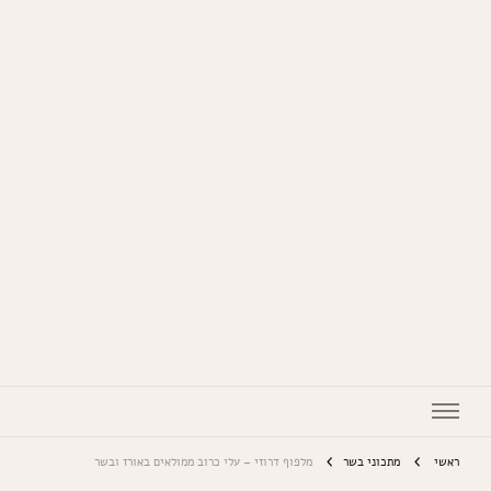
המתכונים של סבתא
ראשי
מתכוני בשר
מלפוף דרוזי – עלי כרוב ממולאים באורז ובשר