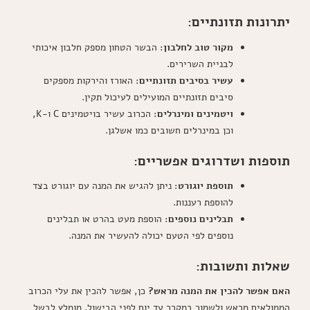
יתרונות תזונתיים:
מקור טוב לחלבון
: הבשר הטחון מספק חלבון איכותי
לבניית השרירים.
עשיר בסיבים תזונתיים
: האורז והירקות מספקים
סיבים תזונתיים המועילים לעיכול תקין.
ויטמינים ומינרלים
: הכרוב עשיר בויטמינים C ו-K,
וכן במינרלים חשובים כמו אשלגן.
תוספות ושדרוגים אפשריים:
תוספת יוגורט
: ניתן להגיש את המנה עם יוגורט בצד
להוספת רעננות.
תבלינים נוספים
: הוספת מעט בהרט או תבלינים
נוספים לפי הטעם יכולה להעשיר את המנה.
שאלות ותשובות:
האם אפשר להכין את המנה מראש?
כן, אפשר להכין את עלי הכרוב
הממולאים מראש ולשמור במקרר עד יום לפני הבישול. מומלץ לבשל