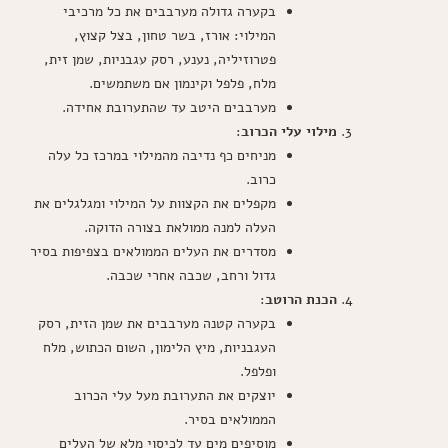
בקערה גדולה מערבבים את כל מרכיבי
המילוי: אורז, בשר טחון, בצל קצוץ,
פטרוזיליה, נענע, רסק עגבניות, שמן זית,
מלח, פלפל וקינמון אם משתמשים.
מערבבים היטב עד שהתערובת אחידה.
מילוי עלי הכרוב
:
מניחים כף נדיבה מהמילוי במרכז כל עלה
כרוב.
מקפלים את הקצוות על המילוי ומגלגלים את
העלה למנה ממולאת בצורה הדוקה.
מסדרים את העלים הממולאים בצפיפות בסיר
גדול ורחב, שכבה אחרי שכבה.
הכנת הרוטב
:
בקערה קטנה מערבבים את שמן הזית, רסק
העגבניות, מיץ הלימון, השום הכתוש, מלח
ופלפל.
יוצקים את התערובת מעל עלי הכרוב
הממולאים בסיר.
מוסיפים מים עד לכיסוי מלא של העלים