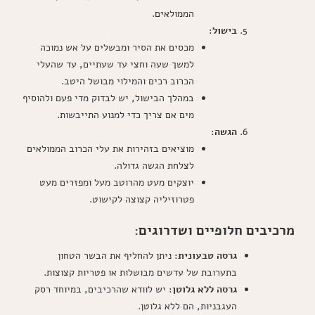
הממולאים.
בישול
:
מכסים את הסיר ומבשלים על אש נמוכה
למשך שעה וחצי עד שעתיים, עד שהעלי
הכרוב רכים והמילוי מבושל היטב.
במהלך הבישול, יש לבדוק מדי פעם ולהוסיף
מים אם צריך כדי למנוע התייבשות.
הגשה
:
מוציאים בזהירות את עלי הכרוב הממולאים
לצלחת הגשה גדולה.
יוצקים מעט מהרוטב מעל ומפזרים מעט
פטרוזיליה קצוצה לקישוט.
מרכיבים חלופיים ושדרוגים:
גרסה טבעונית
: ניתן להחליף את הבשר הטחון
בתערובת של עדשים מבושלות או פטריות קצוצות.
גרסה ללא גלוטן
: יש לוודא שהרכיבים, במיוחד רסק
העגבניות, הם ללא גלוטן.