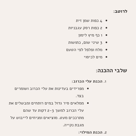
לרוטב:
4 כפות שמן זית
2 כפות רסק עגבניות
1 כף מיץ לימון
3 שיני שום, כתושות
מלח ופלפל לפי הטעם
מים לכיסוי
שלבי ההכנה:
הכנת עלי הכרוב
:
מפרידים בעדינות את עלי הכרוב ושומרים
בצד.
ממלאים סיר גדול במים רותחים ומבשלים את
עלי הכרוב למשך 2-3 דקות עד שהם
מתרככים מעט. מוציאים ומניחים לייבוש על
מגבת נקייה.
הכנת המילוי
: