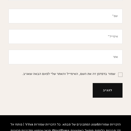
שמור בדפדפן זה את השם, האימייל והאתר שלי לפעם הבאה שאגיב.
הזכויות שמורות2026
המתכונים של סבתא
. כל הזכויות שמורות
Vilva | פותח על
ידי
תבניות בלוסום
.מופעל באמצעות
WordPress
.
תנאי שימוש ומדיניות פרטיות