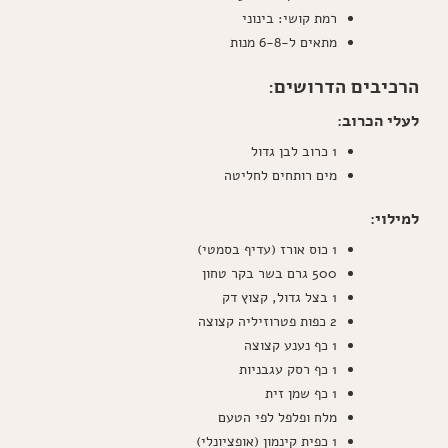
רמת קושי: בינוני
מתאים ל-6-8 מנות
הרכיבים הדרושים:
לעלי הכרוב:
1 כרוב לבן גדול
מים רותחים לחליטה
למילוי:
1 כוס אורז (עדיף בסמטי)
500 גרם בשר בקר טחון
1 בצל גדול, קצוץ דק
2 כפות פטרוזיליה קצוצה
1 כף נענע קצוצה
1 כף רסק עגבניות
1 כף שמן זית
מלח ופלפל לפי הטעם
1 כפית קינמון (אופציונלי)