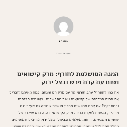
ADMIN
בנושא
השארת תגובה
מרק
קישואים
ושום
המנה המושלמת לחורף: מרק קישואים
עם
קרם
ושום עם קרם פרש ובצל ירוק
פרש
ובצל
ירוק
אין כמו להתחיל ערב חורפי קר עם מרק חם ומנחם. כמה מאיתנו זוכרים
שיעשה
את הריח המדהים של קישואים ושום מתבשלים, באווירה הביתית
לכם
חשק
והמחבקת? אם אתם מחפשים מתכון מושלם שיהיה גם טעים וגם
מרהיב, הגעתם למקום הנכון. מרק הקישואים הזה הוא שילוב של
טעמים משגעים, ריחות מעלפים וגבעולי בצל ירוק פריכים שמוסיפים
מהלך קסם לכל טעימה. תתכוננו לאהבה ממבט ראשון, מרק זה פשוט