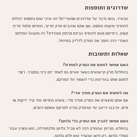
שדרוגים ותוספות
עכשיו, בואו נדבר על שדרוגים אפשריים! זוג שיני שום נוספות יכולות
להוסיף עוצמה נוספת. אם אתם אוהבים מרק חריף, הוסיפו פלפל חריף
קצוץ. ניסיתם פעם להוסיף גבינת פרמזן מגורדת? זה משגע! המלחם
האגדי הזה הופך את המרק לדליק במיוחד.
שאלות ותשובות
האם אפשר לחמם את המרק למחרת?
בהחלט! מרק קישואים נשאר טעים גם לאחר יום כיף במקרר. רצוי
לחמם אותו בעדינות כדי לשמור על המרקם.
מה לעשות אם המרק סמיך מדי?
אם אתם מוצאים את המרק סמיך מדי, פשוט הוסיפו עוד ציר ירקות או
מים. ערבבו היטב עד שהמרק מגיע למרקם שאתם רוצים.
האם אפשר להכין את המרק בלי גלוטן?
בהחלט. מכיוון שהמרק הזה לא מכיל גלוטן מלכתחילה, הוא מצוין עבור
נטולי גלוטן. רק ודאו שהציר הוא ללא גלוטן.