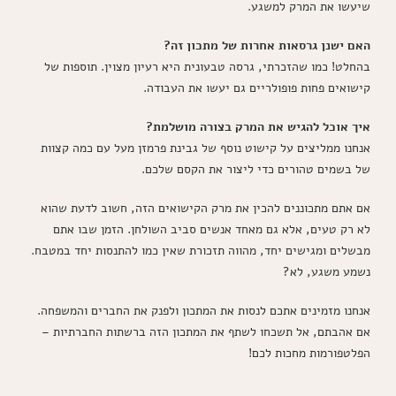
שיעשו את המרק למשגע.
האם ישנן גרסאות אחרות של מתכון זה?
בהחלט! כמו שהזכרתי, גרסה טבעונית היא רעיון מצוין. תוספות של
קישואים פחות פופולריים גם יעשו את העבודה.
איך אוכל להגיש את המרק בצורה מושלמת?
אנחנו ממליצים על קישוט נוסף של גבינת פרמזן מעל עם כמה קצוות
של בשמים טהורים כדי ליצור את הקסם שלכם.
אם אתם מתכוננים להכין את מרק הקישואים הזה, חשוב לדעת שהוא
לא רק טעים, אלא גם מאחד אנשים סביב השולחן. הזמן שבו אתם
מבשלים ומגישים יחד, מהווה תזכורת שאין כמו להתנסות יחד במטבח.
נשמע משגע, לא?
אנחנו מזמינים אתכם לנסות את המתכון ולפנק את החברים והמשפחה.
אם אהבתם, אל תשכחו לשתף את המתכון הזה ברשתות החברתיות –
הפלטפורמות מחכות לכם!