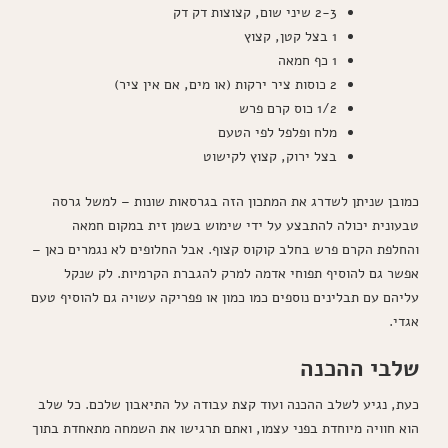
2-3 שיני שום, קצוצות דק דק
1 בצל קטן, קצוץ
1 כף חמאה
2 כוסות ציר ירקות (או מים, אם אין ציר)
1/2 כוס קרם פרש
מלח ופלפל לפי הטעם
בצל ירוק, קצוץ לקישוט
כמובן שניתן לשדרג את המתכון הזה בגרסאות שונות – למשל גרסה
טבעונית יכולה להתבצע על ידי שימוש בשמן זית במקום חמאה
והחלפת הקרם פרש בחלב קוקוס קצוף. אבל החלופים לא נגמרים כאן –
אפשר גם להוסיף תפוחי אדמה למרק להגברת הקרמיות. לק שנקל
עליהם עם תבלינים נוספים כמו כמון או פפריקה עשויה גם להוסיף טעם
אגדי.
שלבי ההכנה
כעת, נגיע לשלב ההכנה ועוד קצת עבודה על התיאבון שלכם. כל שלב
הוא חוויה מיוחדת בפני עצמו, ואתם תרגישו את השמחה מתאחדת בתוך