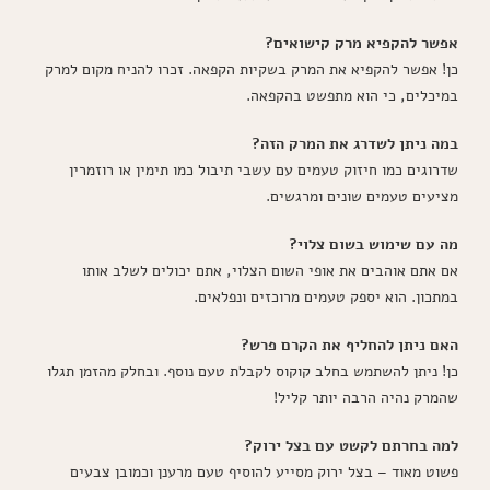
אפשר להקפיא מרק קישואים?
כן! אפשר להקפיא את המרק בשקיות הקפאה. זכרו להניח מקום למרק
במיכלים, כי הוא מתפשט בהקפאה.
במה ניתן לשדרג את המרק הזה?
שדרוגים כמו חיזוק טעמים עם עשבי תיבול כמו תימין או רוזמרין
מציעים טעמים שונים ומרגשים.
מה עם שימוש בשום צלוי?
אם אתם אוהבים את אופי השום הצלוי, אתם יכולים לשלב אותו
במתכון. הוא יספק טעמים מרוכזים ונפלאים.
האם ניתן להחליף את הקרם פרש?
כן! ניתן להשתמש בחלב קוקוס לקבלת טעם נוסף. ובחלק מהזמן תגלו
שהמרק נהיה הרבה יותר קליל!
למה בחרתם לקשט עם בצל ירוק?
פשוט מאוד – בצל ירוק מסייע להוסיף טעם מרענן וכמובן צבעים