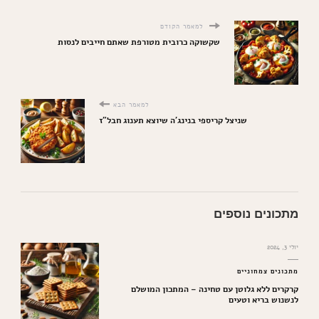
למאמר הקודם
שקשוקה כרובית מטורפת שאתם חייבים לנסות
למאמר הבא
שניצל קריספי בנינג'ה שיוצא תענוג חבל"ז
מתכונים נוספים
יולי 3, 2024
מתכונים צמחוניים
קרקרים ללא גלוטן עם טחינה – המתכון המושלם
לנשנוש בריא וטעים