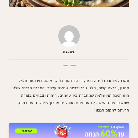
DANIEL
בנושא
השארת תגובה
סביח
ביתי
תארו לעצמכם: פיתה חמה, רכה ונמסה בפה, מלאה בפרוסות חציל
הכי
טעים
מטוגן, ביצה קשה, סלט טרי ורוטב טחינה עשיר. הסביח הביתי שלנו
בעולם
הוא המנה המושלמת שמחברת בין טעמים, ריחות וצבעים בצורה
–
המתכון
שתגנוב את ההצגה. אז אם אתם מחפשים מתכון שירשים את כולם,
שיגרום
הגעתם למקום הנכון!
לכם
להתאהב!