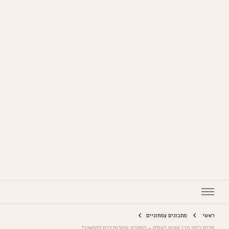
המתכונים של סבתא
ראשי
מתכונים צמחוניים
סביח ביתי הכי טעים בעולם – המתכון שיגרום לכם להתאהב!