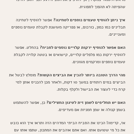
שהפיתה לא תהפוך לספוגית.
איך ניתן להוסיף טעמים נוספים לטחינה?
אפשר להוסיף לטחינה
תבלינים כמו כמון, כורכום, או פפריקה מעושנת לקבלת טעמים נוספים
ומעניינים.
האם אפשר להוסיף ירקות קלויים נוספים לסביח?
בהחלט. אפשר
להוסיף ירקות כמו פלפלים קלויים, קישואים או בטטה קלויה לקבלת
טעמים נוספים ומרקמים מגוונים.
מהי הדרך הטובה ביותר להכין את הביצים הקשות?
מומלץ לבשל את
הביצים במים רותחים במשך 10 דקות, ולאחר מכן להכניס אותן למי
קרח כדי לעצור את הבישול ולקלף בקלות.
האם יש תחליפים לשמן זית לטיגון החצילים?
כן, אפשר להשתמש
בשמן קנולה או שמן חמניות אם מעדיפים.
אז, קדימה! הכינו את הסביח הביתי המדהים הזה ותראו איך הוא כובש
את כל מי שטועם אותו. ואם אתם אוהבים את המתכון, שתפו אותו עם