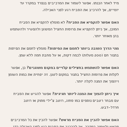
מיד לאחר הכנתו. אפשר לשמור את המרכיבים בנפרד במקרר עד
יומיים, אך להרכיב את הסביח רגע לפני האכילה.
האם אפשר להקפיא את הסביח?
לא מומלץ להקפיא את הסביח
המוכן, אך ניתן להקפיא את פרוסות החציל המטוגן ולהפשיר ולהשתמש
בהן מאוחר יותר.
מהי הדרך הטובה ביותר לחמם את הפיתות?
מומלץ לחמם את הפיתות
בתנור חם (200 מעלות) לכמה דקות, או על מחבת חמה ללא שמן.
האם אפשר להשתמש בחצילים קלויים במקום מטוגנים?
כן, אפשר
לקלות את פרוסות החציל בתנור במקום לטגן. זה יפחית את כמות השומן
ויהפוך את המנה לקלה יותר.
איך ניתן להפוך את המנה ליותר חגיגית?
אפשר להגיש את הסביח
עם מבחר רטבים נוספים כמו סחוג, רוטב צ'ילי מתוק או רוטב
חרדל-דבש.
האם אפשר להכין את הסביח מראש?
אפשר להכין את כל המרכיבים
מראש ולשמור במקרר, אך להרכיב את הסביח רגע לפני האכילה כדי