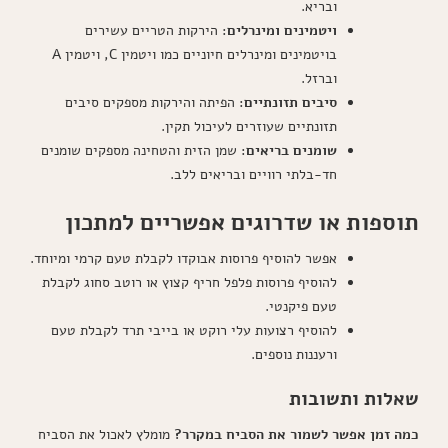
ובריא.
ויטמינים ומינרלים
: הירקות הטריים עשירים
בויטמינים ומינרלים חיוניים כמו ויטמין C, ויטמין A
וברזל.
סיבים תזונתיים
: הפיתה והירקות מספקים סיבים
תזונתיים שעוזרים לעיכול תקין.
שומנים בריאים
: שמן הזית והטחינה מספקים שומנים
חד-בלתי רוויים ובריאים ללב.
תוספות או שדרוגים אפשריים למתכון
אפשר להוסיף פרוסות אבוקדו לקבלת טעם קרמי ומיוחד.
להוסיף פרוסות פלפל חריף קצוץ או רוטב סחוג לקבלת
טעם פיקנטי.
להוסיף רצועות עלי רוקט או בייבי תרד לקבלת טעם
ורעננות נוספים.
שאלות ותשובות
כמה זמן אפשר לשמור את הסביח במקרר?
מומלץ לאכול את הסביח