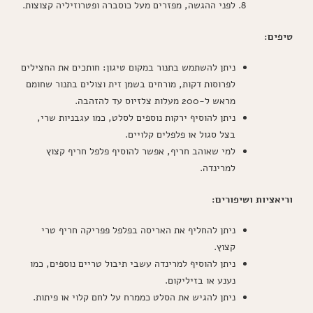
לפני ההגשה, מפזרים מעל כוסברה ופטרוזיליה קצוצות.
טיפים:
ניתן להשתמש בתנור במקום טיגון: חותכים את החצילים
לפרוסות דקות, מורחים בשמן זית וצולים בתנור שחומם
מראש ל-200 מעלות צלזיוס עד להזהבה.
ניתן להוסיף ירקות נוספים לסלט, כמו עגבניות שרי,
בצל סגול או פלפלים קלויים.
למי שאוהב חריף, אפשר להוסיף פלפל חריף קצוץ
למרינדה.
וריאציות ושיפורים:
ניתן להחליף את האריסה בפלפל פפריקה חריף טרי
קצוץ.
ניתן להוסיף למרינדה עשבי תיבול טריים נוספים, כמו
נענע או בזיליקום.
ניתן להגיש את הסלט כממרח על לחם קלוי או פיתות.