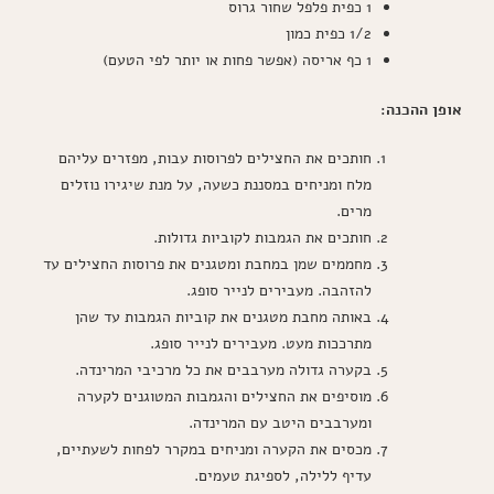
1 כפית פלפל שחור גרוס
1/2 כפית כמון
1 כף אריסה (אפשר פחות או יותר לפי הטעם)
אופן ההכנה:
חותכים את החצילים לפרוסות עבות, מפזרים עליהם
מלח ומניחים במסננת כשעה, על מנת שיגירו נוזלים
מרים.
חותכים את הגמבות לקוביות גדולות.
מחממים שמן במחבת ומטגנים את פרוסות החצילים עד
להזהבה. מעבירים לנייר סופג.
באותה מחבת מטגנים את קוביות הגמבות עד שהן
מתרככות מעט. מעבירים לנייר סופג.
בקערה גדולה מערבבים את כל מרכיבי המרינדה.
מוסיפים את החצילים והגמבות המטוגנים לקערה
ומערבבים היטב עם המרינדה.
מכסים את הקערה ומניחים במקרר לפחות לשעתיים,
עדיף ללילה, לספיגת טעמים.