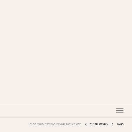
המתכונים של סבתא
ראשי
מתכוני סלטים
סלט חצילים וגמבות במרינדה חמוץ מתוק