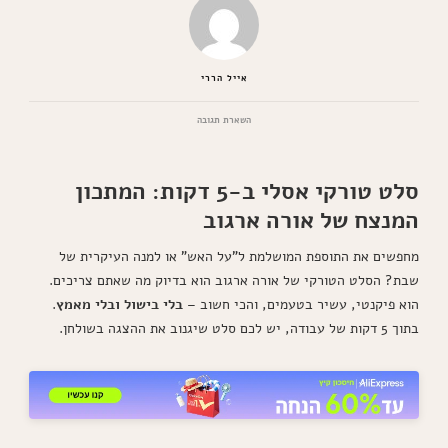
אייל הררי
בנושא
השארת תגובה
סלט
טורקי
ללא
סלט טורקי אסלי ב-5 דקות: המתכון
בישול
ב-5
המנצח של אורה ארגוב
דקות
מחפשים את התוספת המושלמת ל"על האש" או למנה העיקרית של
שבת? הסלט הטורקי של אורה ארגוב הוא בדיוק מה שאתם צריכים.
הוא פיקנטי, עשיר בטעמים, והכי חשוב –
בלי בישול ובלי מאמץ
.
בתוך 5 דקות של עבודה, יש לכם סלט שיגנוב את ההצגה בשולחן.