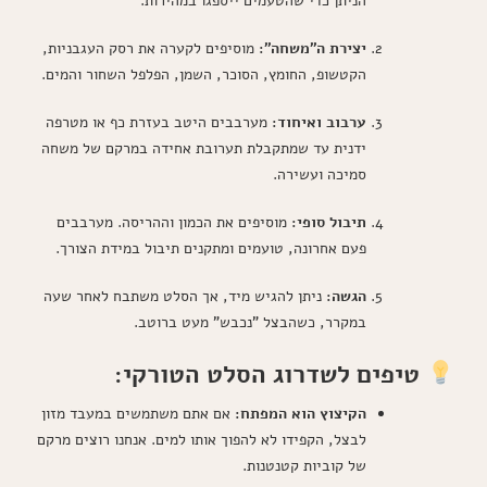
הניתן כדי שהטעמים ייספגו במהירות.
יצירת ה"משחה":
מוסיפים לקערה את רסק העגבניות,
הקטשופ, החומץ, הסוכר, השמן, הפלפל השחור והמים.
ערבוב ואיחוד:
מערבבים היטב בעזרת כף או מטרפה
ידנית עד שמתקבלת תערובת אחידה במרקם של משחה
סמיכה ועשירה.
תיבול סופי:
מוסיפים את הכמון וההריסה. מערבבים
פעם אחרונה, טועמים ומתקנים תיבול במידת הצורך.
הגשה:
ניתן להגיש מיד, אך הסלט משתבח לאחר שעה
במקרר, כשהבצל "נכבש" מעט ברוטב.
טיפים לשדרוג הסלט הטורקי:
הקיצוץ הוא המפתח:
אם אתם משתמשים במעבד מזון
לבצל, הקפידו לא להפוך אותו למים. אנחנו רוצים מרקם
של קוביות קטנטנות.