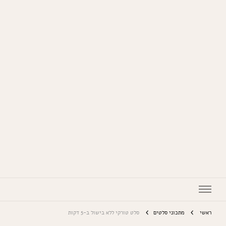
המתכונים של סבתא
ראשי
מתכוני סלטים
סלט טורקי ללא בישול ב-5 דקות