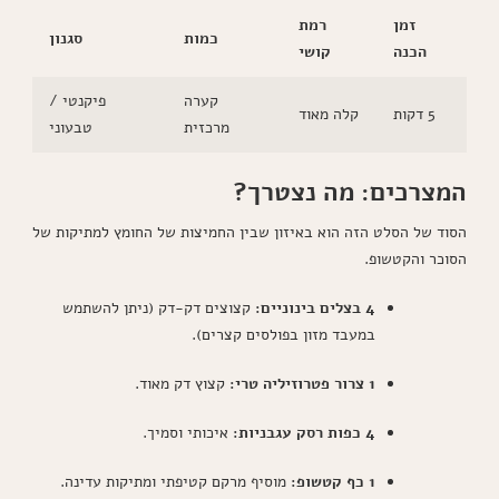
זמן
רמת
כמות
סגנון
הכנה
קושי
קערה
פיקנטי /
5 דקות
קלה מאוד
מרכזית
טבעוני
המצרכים: מה נצטרך?
הסוד של הסלט הזה הוא באיזון שבין החמיצות של החומץ למתיקות של
הסוכר והקטשופ.
4 בצלים בינוניים:
קצוצים דק-דק (ניתן להשתמש
במעבד מזון בפולסים קצרים).
1 צרור פטרוזיליה טרי:
קצוץ דק מאוד.
4 כפות רסק עגבניות:
איכותי וסמיך.
1 כף קטשופ:
מוסיף מרקם קטיפתי ומתיקות עדינה.