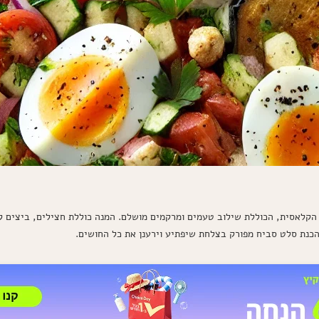
קלאסית, הכוללת שילוב טעמים ומרקמים מושלם. המנה כוללת חצילים, ביצים קש
הכנת סלט סביח מפורק בצלחת שיפתיע וירענן את כל החושים.