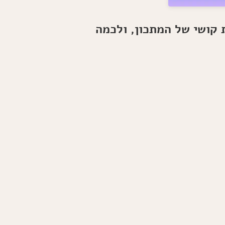
סביח
ביתי
מפורק
 קושי של המתכון, ולכמה
בצלחת
(הכי
טעים
שתנסו!)