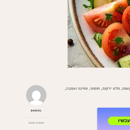
ות, סלט ירקות, חומוס, טחינה ועמבה,
DANIEL
בנושא
השארת תגובה
סלט