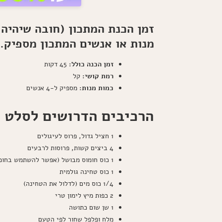
זמן הכנת המתכון (חובה שיהיה
מנות או אנשים המתכון מספיק.
זמן הכנה כולל:
45 דקות
רמת קושי:
קל
כמות מנות:
מספיק ל-4 אנשים
הרכיבים הדרושים לסלט 
1 חציל גדול, פרוס לעיגולים
4 ביצים קשות, פרוסות לרבעים
1 כוס חומוס מבושל (אפשר להשתמש בחומוס מקופסה)
1 כוס טחינה גולמית
1/4 כוס מים (לדלול את הטחינה)
2 כפות מיץ לימון טרי
1 שן שום כתושה
מלח ופלפל שחור לפי הטעם