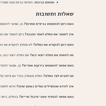
תוספת גבינות:
הוסיפו גבינת פטה מפוררת
שאלות ותשובות
האם ניתן להשתמש בביצים אחרות?
כן, אפשר להשתמש 
איך לשמור את הסלט לאחר ההכנה?
ניתן לשמור את הסלט במקרר בכלי אטום למשך עד 2
האם ניתן להקפיא את הסלט?
לא מומלץ להקפיא את הסל
מה לעשות אם הסלט יוצא יבש?
אם הסלט יוצא יבש, ני
האם אפשר להשתמש בירקות אחרים?
כן, אפשר להוסיף
מה להגיש לצד הסלט?
הסלט משתלב נהדר עם פיתה קלוי
איך לוודא שהחצילים נצלים באופן שווה?
וודאו לחתוך
האם אפשר להוסיף עשבי תיבול טריים?
בהחלט, ניתן לה