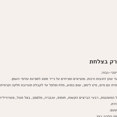
רק בצלחת
וני-גבוה.
שהן זהובות ורכות. מוציאים ומניחים על נייר סופג לספיגת עודפי השמן.
ת עם מים, מיץ לימון, שום כתוש, מלח ופלפל עד לקבלת תערובת חלקה וקרמית. 
המטוגנות, רבעי הביצים הקשות, חומוס, עגבניה, מלפפון, בצל סגול, פטרוזיליה 
רת.
טעם.
תה קלויה בצד.