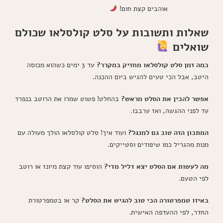
אוהבים קצת חום!
שאלות ותשובות על סלט קולסלאו שכולם
שואלים
כמה זמן סלט קולסלאו מחזיק במקרר?
עד 3 ימים כשהוא מכוסה
היטב, אבל הכי טעים להגיש ביום ההכנה.
אפשר להכין את הסלט מראש?
בהחלט! פשוט שמרו את הרוטב בנפרד
עד לפני ההגשה, ואז ערבבו.
המתכון הזה טוב גם למנגל?
ועוד איך! סלט קולסלאו הולך מעולה עם
מנות מהגריל כמו שיפודים וסטייקים.
מה לעשות אם הסלט יצא דליל מדי?
הוסיפו עוד קצת מיונז או רוטב
לפי הטעם.
באיזו טמפרטורה הכי טוב להגיש את הסלט?
קר או בטמפרטורת
החדר, לפי ההעדפה האישית.