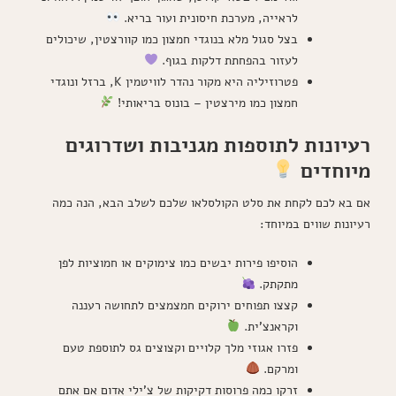
לראייה, מערכת חיסונית ועור בריא.
בצל סגול מלא בנוגדי חמצון כמו קוורצטין, שיכולים
לעזור בהפחתת דלקות בגוף.
פטרוזיליה היא מקור נהדר לוויטמין K, ברזל ונוגדי
חמצון כמו מירצטין – בונוס בריאותי!
רעיונות לתוספות מגניבות ושדרוגים
מיוחדים
אם בא לכם לקחת את סלט הקולסלאו שלכם לשלב הבא, הנה כמה
רעיונות שווים במיוחד:
הוסיפו פירות יבשים כמו צימוקים או חמוציות לפן
מתקתק.
קצצו תפוחים ירוקים חמצמצים לתחושה רעננה
וקראנצ'ית.
פזרו אגוזי מלך קלויים וקצוצים גס לתוספת טעם
ומרקם.
זרקו כמה פרוסות דקיקות של צ'ילי אדום אם אתם