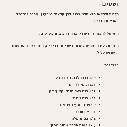
וטעים
סלט קולסלאו הוא סלט כרוב לבן קלאסי ומרענן, אהוב במיוחד
בארצות הברית.
הוא קל להכנה ודורש רק כמה מרכיבים פשוטים.
הוא מושלם כתוספת למנות בשריות, כריכים, המבורגרים או סתם
כנשנוש קליל.
מרכיבים:
1/2 כרוב לבן, מגורר דק
1 גזר, מגורר דק
1/2 כוס בצל סגול, קצוץ דק
1/2 כוס מיונז
2 כפות חומץ תפוחים
1 כפית סוכר
1/2 כפית מלח
1/4 כפית פלפל שחור טחון