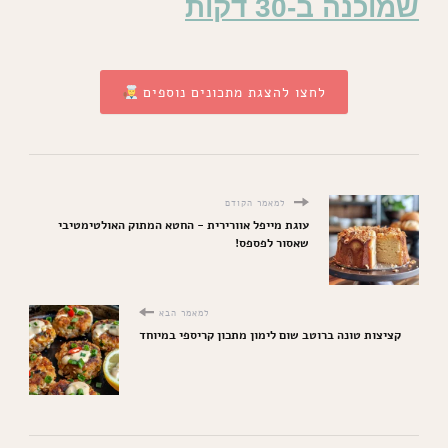
שמוכנה ב-30 דקות
לחצו להצגת מתכונים נוספים
למאמר הקודם
עוגת מייפל אוורירית - החטא המתוק האולטימטיבי
שאסור לפספס!
למאמר הבא
קציצות טונה ברוטב שום לימון מתכון קריספי במיוחד