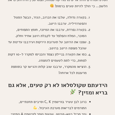
הלשון… כי הולך להיות טעים ברמות!
בקערה גדולה, שלבו את הכרוב, הגזר, הבצל הסגול
והפטרוזיליה. ערבבו היטב.
בקערה נפרדת, ערבבו את המיונז, חומץ התפוחים,
הסוכר, המלח והפלפל עד לקבלת רוטב אחיד וחלק.
שפכו את הרוטב על תערובת הירקות ועירבבו עדינות עד
שהכל מצופה היטב ברוטב.
כסו את הקערה בניילון נצמד והכניסו למקרר ל-10 דקות
לפחות, כדי לתת לטעמים להתמזג.
הוציאו מהמקרר, ערבבו שוב קלות והגישו קר כתוספת
מרעננת לכל ארוחה!
הידעתם שקולסלאו לא רק טעים, אלא גם
בריא ומזין?
כרוב לבן עשיר בוויטמין C, K וסיבים תזונתיים,
התורמים לבריאות מערכת העיכול.
גזר מכיל בטא-קרוטן, שהגוף הופך לוויטמין A החיוני