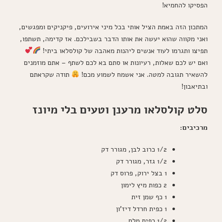
הפסיקו להחמיא!
המתכון הזה באמת הציל אותי בכל מיני אירועים, פיקניקים ומפגשים,
ואני מקווה שהוא יעשה את אותו הדבר בשבילכם. אז קדימה, תשתפו,
תפיצו ותגרמו לעוד אנשים ליהנות מאהבה של קולסלאו ביתי!
ואם יש לכם שאלות, רעיונות או סתם בא לכם לשתף – אתם מוזמנים
להשאיר תגובה למטה. אני אשמח לשמוע מכם!
תודה שקראתם
ובתיאבון!
סלט קולסלאו מרענן וטעים בלי מיונז
מרכיבים:
1/2 כרוב לבן, מגורר דק
1/2 גזר, מגורר דק
1 בצל ירוק, פרוס דק
2 כפות מיץ לימון
1 כף שמן זית
1 כפית חרדל דיז'ון
1/2 כפית מלח