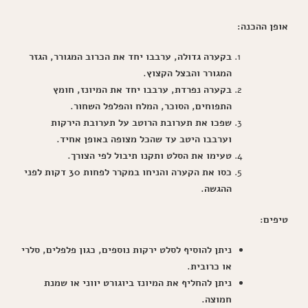
אופן ההכנה:
בקערה גדולה, ערבבו יחד את הכרוב המגורר, הגזר
המגורר והבצל הקצוץ.
בקערה נפרדת, ערבבו יחד את המיונז, חומץ
התפוחים, הסוכר, המלח והפלפל השחור.
שפכו את תערובת הרוטב על תערובת הירקות
וערבבו היטב עד שהכל מצופה באופן אחיד.
טעימו את הסלט ותקנו תיבול לפי הצורך.
כסו את הקערה והניחו במקרר לפחות 30 דקות לפני
ההגשה.
טיפים:
ניתן להוסיף לסלט ירקות נוספים, כגון פלפלים, סלרי
או כרובית.
ניתן להחליף את המיונז ביוגורט יווני או שמנת
חמוצה.