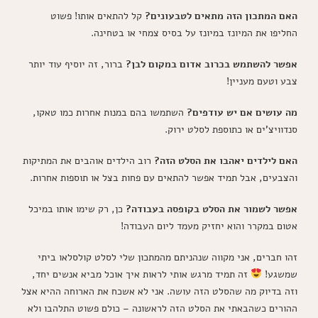
האם המתכון הזה מתאים לטבעונים?
קל להתאים אותו! פשוט
החליפו את המיונז במיונז על בסיס צמחי או בטחינה.
אפשר להשתמש בכרוב אדום במקום לבן?
ברור, זה יוסיף עוד יותר
צבע וטעם מעניין!
מה עושים אם יש עודפים?
השתמשו בהם במנות אחרות כמו טאקו,
סנדוויצ'ים או כתוספת לסלט ירוק.
האם לילדים יאהבו את הסלט הזה?
רוב הילדים אוהבים את המתיקות
והצבעים, אבל תמיד אפשר להתאים עם פחות בצל או תוספות אחרות.
אפשר לשמור את הסלט בקופסה בעבודה?
כן, רק שימו אותו במיכל
אטום במקרר והוא יחזיק מעמד ליום העבודה!
זהו חברים, אני מקווה שנהניתם מהמתכון שלי לסלט קולסלאו ביתי
שמשגע!
זה תמיד מרגש אותי לראות איך אוכל מביא אנשים יחד,
וזה בדיוק מה שהסלט הזה עושה. אני לא אשכח את הארוחה ההיא אצל
ההורים כשהבאתי את הסלט הזה לראשונה – כולם פשוט התלהבו ולא