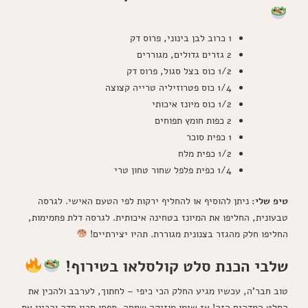
1 כרוב לבן בינוני, פרוס דק
2 גזרים גדולים, מגוררים
1/2 כוס בצל סגול, פרוס דק
1/4 כוס פטרוזיליה טרייה קצוצה
1/2 כוס מיונז איכותי
2 כפות חומץ תפוחים
1 כפית סוכר
1/2 כפית מלח
1/4 כפית פלפל שחור טחון טרי
טיפ שלי:
ניתן להוסיף או להחליף ירקות לפי הטעם האישי. לגרסה
טבעונית, החליפו את המיונז בטחינה איכותית. לגרסה דלת פחמימות,
החליפו חלק מהגזר בצנונית מגוררת. תהיו יצירתיים!
שלבי הכנת סלט קולסלאו בטירוף!
טוב חבר'ה, עכשיו מגיע החלק הכי כיפי – לחתוך, לערבב ולהכין את
הסלט המדהים הזה! אז שימו מוזיקה שמחה, תפסו סכין חדה והכינו את