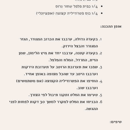
1/4 כפית פלפל שחור גרוס
1/4 כוס פטרוזיליה קצוצה (אופציונלי)
אופן ההכנה:
בקערה גדולה, ערבבו את הכרוב המגורר, הגזר
המגורר והבצל הירוק.
בקערה קטנה, ערבבו יחד את מיץ הלימון, שמן
הזית, החרדל, המלח והפלפל.
שפכו את תערובת הרוטב על תערובת הירקות
וערבבו היטב עד שהכל מצופה באופן אחיד.
הוסיפו את הפטרוזיליה הקצוצה (אם משתמשים)
וערבבו שוב.
טעימו את הסלט ותקנו תיבול לפי הצורך.
הכניסו את הסלט למקרר למשך 30 דקות לפחות לפני
ההגשה.
טיפים: