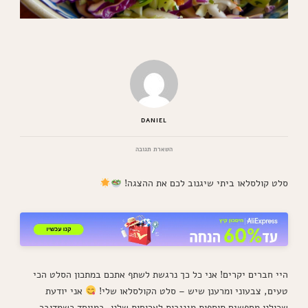
DANIEL
בנושא
השארת תגובה
סלט
קולסלאו
סלט קולסלאו ביתי שיגנוב לכם את ההצגה!
קלאסי
מתכון
מנצח
היי חברים יקרים! אני כל כך נרגשת לשתף אתכם במתכון הסלט הכי
טעים, צבעוני ומרענן שיש – סלט הקולסלאו שלי!
אני יודעת
שכולנו מחפשים תוספות מגניבות לארוחות שלנו, במיוחד כשמדובר