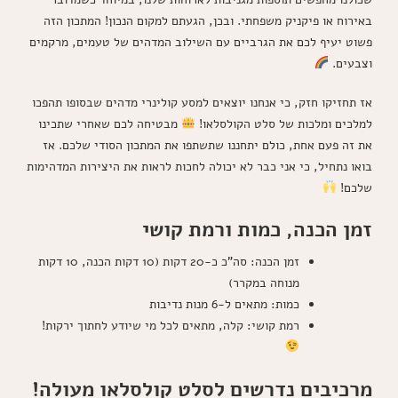
באירוח או פיקניק משפחתי. ובכן, הגעתם למקום הנכון! המתכון הזה
פשוט יעיף לכם את הגרביים עם השילוב המדהים של טעמים, מרקמים
וצבעים.
אז תחזיקו חזק, כי אנחנו יוצאים למסע קולינרי מדהים שבסופו תהפכו
למלכים ומלכות של סלט הקולסלאו!
מבטיחה לכם שאחרי שתכינו
את זה פעם אחת, כולם יתחננו שתשתפו את המתכון הסודי שלכם. אז
בואו נתחיל, כי אני כבר לא יכולה לחכות לראות את היצירות המדהימות
שלכם!
זמן הכנה, כמות ורמת קושי
זמן הכנה: סה"כ כ-20 דקות (10 דקות הכנה, 10 דקות
מנוחה במקרר)
כמות: מתאים ל-6 מנות נדיבות
רמת קושי: קלה, מתאים לכל מי שיודע לחתוך ירקות!
מרכיבים נדרשים לסלט קולסלאו מעולה!