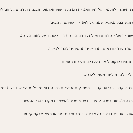
 העוגה ולהקפיד על זמן האפייה המומלץ. שמן הקוקוס והבננות תורמים גם הם לל
שתמש בכל ממתיק שמתאים לאפייה ושאתם אוהבים.
שתיים של יוגורט טבעי לתערובת הבננות כדי לשמור על לחות העוגה.
אך חשוב לוודא שהממתיקים מתאימים להם ולגילם.
מצית קוקוס למלית לקבלת טעמים נוספים.
ים להיות ליווי מצוין לעוגה.
קוקוס בכבישה קרה ובממתיקים טבעיים כמו סירופ מייפל טבעי או דבש (במידה
עוגה ולשמור במקפיא עד חודש. מומלץ להפשיר במקרר לפני ההגשה.
גה עם פרוסות בננה טריות, רוטב פירות יער או מעט אבקת קינמון.