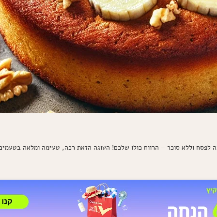
מה לפסח וללא סוכר – הרווח כולו שלכם! העוגה הזאת רכה, טעימה ומלאה בטעמים