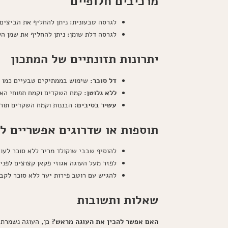
מרכיבים חלופיים
לגרסה טבעונית: ניתן להחליף את הביצים ב-3 כפות זרעי פשתן טחונים מעורבבים עם 9 כפות מים (לערבב ולהניח ל-10 דקות לפנ
לגרסה דלת שומן: ניתן להחליף את שמן הק
יתרונות תזונתיים של המתכון
דל סוכר
: שימוש בממתיקים טבעיים כמו ס
ללא גלוטן
: קמח השקדים וקמח תפוחי האד
עשיר בסיבים
: הבננות וקמח השקדים תור
תוספות או שדרוגים אפשריים ל
להוסיף שבבי שוקולד מריר ללא סוכר לעו
לפזר מעל העוגה אגוזי פקאן קצוצים לפני
להגיש עם רוטב פירות יער ללא סוכר לקב
שאלות ותשובות
האם אפשר להכין את העוגה מראש?
כן, העוגה נשמרת היטב במקרר עד 5 ימים. ניתן