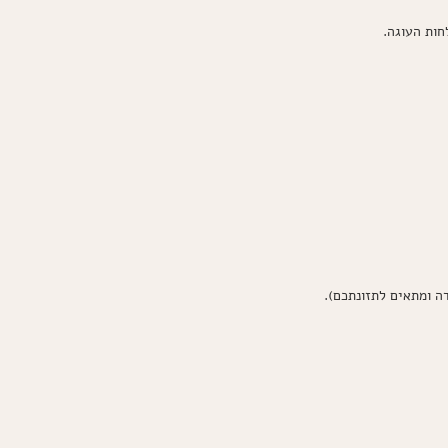
חות העוגה.
 ומתאים לתזונתכם).