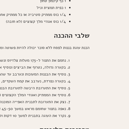
1 כף קינמון טחון
1 כפית תמצית וניל
1/4 כוס ממתיק סטיביה או כל ממתיק אחר שמתאים לאפייה
1/4 כוס אגוזי מלך קצוצים (לא חובה)
שלבי ההכנה
הכנת עוגת בננות לפסח ללא סוכר יכולה להיות פשוטה ו
נחמם את התנור ל-175 מעלות צלזיוס ונשמן תבנית אפייה בקוטר 22 ס"מ או נרפד אותה בנייר אפייה.
בקערה גדולה, נטרוף את הביצים ונוסיף א
נוסיף את הבננות המעוכות ונערבב עד שה
בקערה נפרדת, נערבב את קמח השקדים, ק
נוסיף את התערובת היבשה לתערובת הבננו
נוסיף את הממתיק ואגוזי המלך הקצוצים 
נצק את התערובת לתבנית האפייה המוכנה 
נאפה בתנור שחומם מראש במשך 45-50 דקות, או עד שקיסם שננעץ במרכז העוגה יוצא נקי.
נקרר את העוגה בתבנית למשך 10 דקות ולאחר מכן נעביר לרשת קירור עד לצינון מלא.