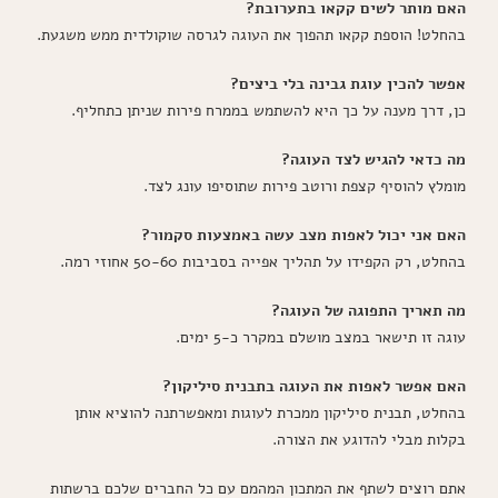
האם מותר לשים קקאו בתערובת?
בהחלט! הוספת קקאו תהפוך את העוגה לגרסה שוקולדית ממש משגעת.
אפשר להכין עוגת גבינה בלי ביצים?
כן, דרך מענה על כך היא להשתמש בממרח פירות שניתן כתחליף.
מה כדאי להגיש לצד העוגה?
מומלץ להוסיף קצפת ורוטב פירות שתוסיפו עונג לצד.
האם אני יכול לאפות מצב עשה באמצעות סקמור?
בהחלט, רק הקפידו על תהליך אפייה בסביבות 50-60 אחוזי רמה.
מה תאריך התפוגה של העוגה?
עוגה זו תישאר במצב מושלם במקרר כ-5 ימים.
האם אפשר לאפות את העוגה בתבנית סיליקון?
בהחלט, תבנית סיליקון ממכרת לעוגות ומאפשרתנה להוציא אותן
בקלות מבלי להדוגע את הצורה.
אתם רוצים לשתף את המתכון המהמם עם כל החברים שלכם ברשתות