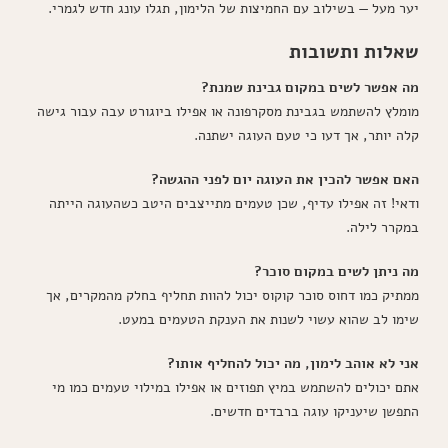
יער מעל — בשילוב עם החמיצות של הלימון, תגלו עונג חדש לגמרי.
שאלות ותשובות
מה אפשר לשים במקום גבינת שמנת?
מומלץ להשתמש בגבינת מסקרפונה או אפילו ביוגורט עבה עבור גישה
קלה יותר, אך דעו כי טעם העוגה ישתנה.
האם אפשר להכין את העוגה יום לפני ההגשה?
ודאי! זה אפילו עדיף, שכן טעמים מתייצבים היטב כשהעוגה הייתה
במקרר לילה.
מה ניתן לשים במקום סוכר?
ממתיק כמו דחוס סוכר קוקוס יכול להוות תחליף בחלק מהמקרים, אך
שימו לב שהוא עשוי לשנות את הענקת הטעמים במעט.
אני לא אוהב לימון, מה יכול להחליף אותו?
אתם יכולים להשתמש במיץ תפוזים או אפילו במילוי טעמים כמו מי
התפשן שיעניקו עוגה ברבדים חדשים.