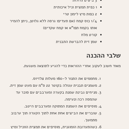
3 ביצים גדולות
1 כפית תמצית וניל איכותית
2 כפות מיץ לימון טרי
1/4 כוס קמח (אם תעדיפו גרסה ללא גלוטן, ניתן להמיר
אותו בקמח תפו”א או קמח שקדים)
קורט מלח
שמן זית להברשת התבנית
שלבי ההכנה
מאוד חשוב לעקוב אחרי ההוראות כדי להגיע לתוצאה משגעת.
מחממים את התנור ל-160 מעלות צלזיוס.
משמנים תבנית עגולה בקוטר 22 ס"מ עם מעט שמן זית.
מניחים גבינת שמנת בקערה ומערבבים עם סוכר עד
שהמסה רכה ונעימה.
מוסיפים את השמנת המתוקה ומערבבים היטב.
שוברים את הביצים אחת אחת לתוך הקערה תוך ערבוב
מתמשך.
כשהתערובת הומוגנית, מוסיפים את תמצית הווניל ומיץ