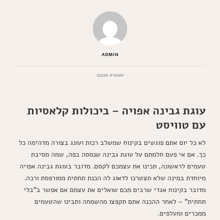
ADMIN
בנושא
השארת תגובה
עוגת
גבינה
אפויה
עוגת גבינה אפויה – ביכולות קלאסיות
ללא
תחתית
עם טוויסט
שתשגע
אתכם
לא כל יום אתם פוגשים בקינוח שמשלב רכות ועונג בצורה מדהימה כל
כך. אם אי פעם חלמתם על עוגת גבינה שנמסה בפה, שמה מסיבת
טעמים לראשונה, תכינו את עצמכם לקסם. מדובר בעוגת גבינה אפויה
מיוחדת במינה שלא תצטרכו לדאוג לה הכנת תחתית ממורפסת ורכה.
מדובר בקינוח אגדי שרבים מכם שואלים את עצמם אם אפשר ב"בלי
תחתית" – לאחר ההכנה אתם תקפצו מהשמחה ותבינו שהטעמים
ממכרים ומעלפים.