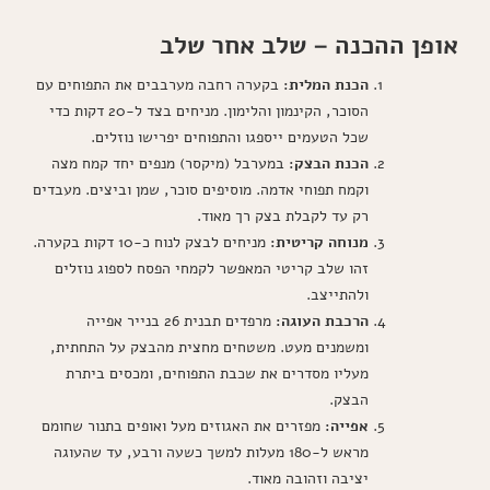
אופן ההכנה – שלב אחר שלב
הכנת המלית:
בקערה רחבה מערבבים את התפוחים עם
הסוכר, הקינמון והלימון. מניחים בצד ל-20 דקות כדי
שכל הטעמים ייספגו והתפוחים יפרישו נוזלים.
הכנת הבצק:
במערבל (מיקסר) מנפים יחד קמח מצה
וקמח תפוחי אדמה. מוסיפים סוכר, שמן וביצים. מעבדים
רק עד לקבלת בצק רך מאוד.
מנוחה קריטית:
מניחים לבצק לנוח כ-10 דקות בקערה.
זהו שלב קריטי המאפשר לקמחי הפסח לספוג נוזלים
ולהתייצב.
הרכבת העוגה:
מרפדים תבנית 26 בנייר אפייה
ומשמנים מעט. משטחים מחצית מהבצק על התחתית,
מעליו מסדרים את שכבת התפוחים, ומכסים ביתרת
הבצק.
אפייה:
מפזרים את האגוזים מעל ואופים בתנור שחומם
מראש ל-180 מעלות למשך כשעה ורבע, עד שהעוגה
יציבה וזהובה מאוד.