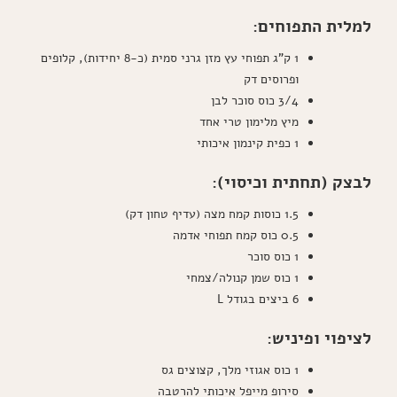
למלית התפוחים:
1 ק"ג תפוחי עץ מזן גרני סמית (כ-8 יחידות), קלופים
ופרוסים דק
3/4 כוס סוכר לבן
מיץ מלימון טרי אחד
1 כפית קינמון איכותי
לבצק (תחתית וכיסוי):
1.5 כוסות קמח מצה (עדיף טחון דק)
0.5 כוס קמח תפוחי אדמה
1 כוס סוכר
1 כוס שמן קנולה/צמחי
6 ביצים בגודל L
לציפוי ופיניש:
1 כוס אגוזי מלך, קצוצים גס
סירופ מייפל איכותי להרטבה