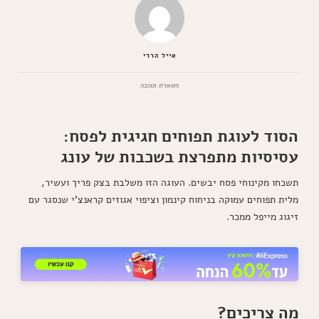
אייל הררי
בנושא
השארת תגובה
עוגת
תפוחים
עסיסית
הסוד לעוגת תפוחים חגיגית לפסח:
בטירוף
לפסח
עסיסיות מתפרצת בשכבות של עונג
תשכחו מקינוחי פסח יבשים. העוגה הזו משלבת בצק פריך ועשיר,
מלית תפוחים עמוקה בניחוח קינמון וציפוי אגוזים קראנצ'י שנסגר עם
זיגוג מייפל ממכר.
מה צריכים?