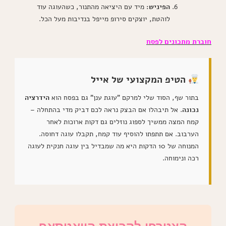
הפיניש:
מיד עם היציאה מהתנור, כשהעוגה עוד
לוהטת, יוצקים סירופ מייפל בנדיבות מעל הכל.
חוברת מתכונים לפסח
הטיפ המקצועי של אייל
בתור שף, הסוד שלי למרקם "עוגת ענן" גם בפסח הוא
הידרציה
נכונה
. אל תיבהלו אם הבצק נראה לכם דביק מדי בהתחלה –
קמח המצה ממשיך לספוג נוזלים גם דקות ארוכות לאחר
הערבוב. אם תתפתו להוסיף עוד קמח, תקבלו עוגה דחוסה.
המנוחה של 10 הדקות היא מה שמבדיל בין עוגה חנקית לעוגה
רכה ונימוחה.