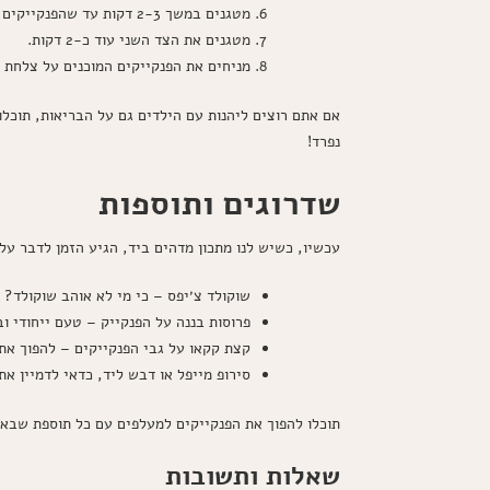
מטגנים במשך 2-3 דקות עד שהפנקייקים משחימים בחלק התחתון, ואז הפכו אותם.
מטגנים את הצד השני עוד כ-2 דקות.
מניחים את הפנקייקים המוכנים על צלחת
אם אתם רוצים ליהנות עם הילדים גם על הבריאות, תוכלו
נפרד!
שדרוגים ותוספות
עכשיו, כשיש לנו מתכון מדהים ביד, הגיע הזמן לדבר על
שוקולד צ׳יפס – כי מי לא אוהב שוקולד?
פרוסות בננה על הפנקייק – טעם ייחודי וב
קצת קקאו על גבי הפנקייקים – להפוך את
סירופ מייפל או דבש ליד, כדאי לדמיין א
תוכלו להפוך את הפנקייקים למעלפים עם כל תוספת שבא ל
שאלות ותשובות