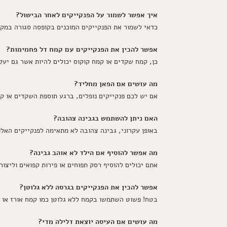
איך אפשר לשמור על הפנקייקים לאחר הבישול?
כדאי לשמור את הפנקייקים המוכנים בקופסה סגורה במקרר עד 3 ימים, ואתם יכולים לחמם אותם באפייה או ע
אפשר להכין את הפנקייקים עם קמח דל פחמימות?
כן, קמח שקדים או קמח קוקוס יכולים להיות אשר גם יעל
מה עושים אם הפאן מחליד?
אם יש לכם פנקייקים נופלים, ברגע תוספת השקדים או ק
האם ניתן להשתמש בגבינה צהובה?
באופן עקרוני, גבינה צהובה לא מתאימה לפנקייקים האלו
מה אפשר להוסיף אם הילד לא אוהב גבינה?
אתם יכולים להוסיף רסק תפוחים או פירות קפואים וליצור 
אפשר להכין את הפנקייקים בגרסה ללא גלוטן?
בטח! פשוט השתמשו בקמח ללא גלוטן כמו קמח אורז או 
מה עושים אם העיסה יוצאת דלילה מדי?