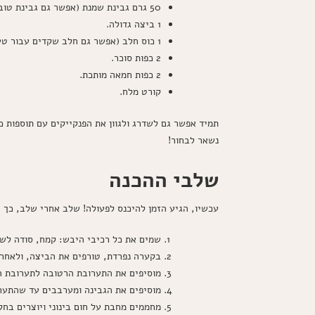
50 גרם גבינת שמנת (אפשר גם גבינת טובות נוספות).
1 ביצה גדולה.
1 כוס חלב (אפשר גם חלב שקדים עבור טעם שונה).
2 כפות סוכר.
2 כפות חמאה מותכת.
קורט מלח.
תמיד אפשר גם לשדרג ולגוון את הפנקייקים עם תוספות כ
נשאר לבחור!
שלבי ההכנה
עכשיו, הגיע הזמן להיכנס לפעולה! שלב אחרי שלב, כך 
שמים את כל רכיבי היבש: קמח, סודה לשת
בקערה נפרדת, טורפים את הביצה, ולאחר 
מוסיפים את התערובת הרטובה לתערובת ה
מוסיפים את הגבינה ומערבבים עד שהתער
מחממים מחבת על חום בינוני ויוצרים בחל