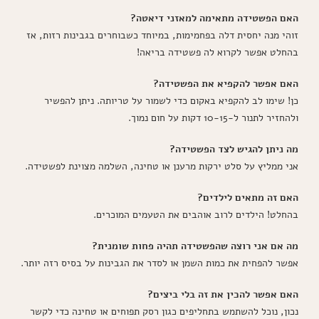
האם הפשטידה מתאימה למאזני דיאטה?
זוהי מנה יחסית דלה בפחמימות, במיוחד כשבוחרים בגבינות רזות, אז
בהחלט אפשר לקרוא לה פשטידה בריאה!
האם אפשר להקפיא את הפשטידה?
כן! שימו לב להקפיא באקום כדי לשמור על טריותה. ניתן להפשיר
ולהחזיר לתנור ל-10-15 דקות על חום נמוך.
מה ניתן להגיש לצד הפשטידה?
אני ממליץ על סלט ירקות מרענן או טחינה, השלמה מצוינת לפשטידה.
האם זה מתאים לילדים?
בהחלט! הילדים לרוב אוהבים את הטעמים המוכרים.
מה אם אני רוצה שהפשטידה תהיה פחות שומנית?
אפשר להפחית את כמות השמן או לסדר את הגבינות על בסיס רזה יותר.
האם אפשר להכין את זה בלי ביצים?
נכון, נוכל להשתמש בתחליפים כגון רסק תפוחים או טחינה כדי לקשר