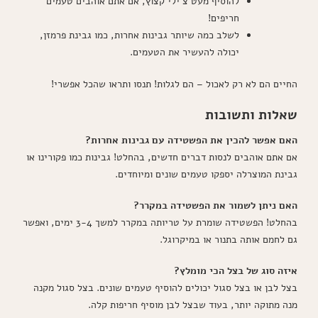
להוסיף מעט צ'ילי קצוץ, אם אתם אוהבים טעמים
חריפים!
לשלב כמה שיותר גבינות אחרות, כמו גבינת פרמזן,
יכולה להעשיר את הטעמים.
החיים הם לא רק לאכול – הם לגלות! תנסו ותראו שהכל אפשרי!
שאלות ותשובות
האם אפשר להכין את הפשטידה עם גבינות אחרות?
אם אתם אוהבים לנסות דברים חדשים, בהחלט! גבינות כמו פקורינו או
גבינת המוצרלה יספקו טעמים שונים ומיוחדים.
האם ניתן לשמור את הפשטידה במקרר?
בהחלט! הפשטידה שומרת על טריותה במקרר למשך 3-4 ימים, ואפשר
גם לחמם אותה בתנור או במיקרוגל.
איזה סוג של בצל הכי מומלץ?
בצל לבן או בצל סגול יכולים להוסיף טעמים שונים. בצל סגול מקנה
מנה מתוקה יותר, בעוד שבצל לבן מוסיף חריפות קלה.