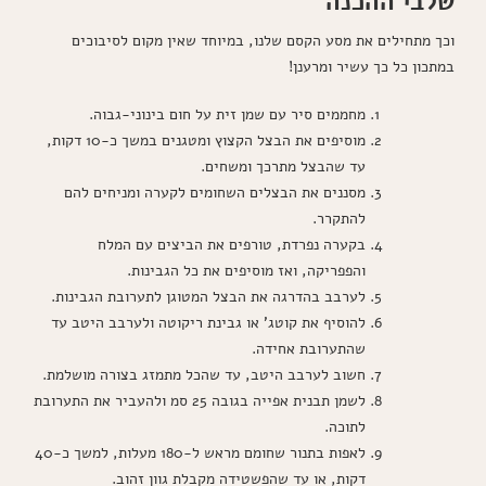
שלבי ההכנה
וכך מתחילים את מסע הקסם שלנו, במיוחד שאין מקום לסיבוכים
במתכון כל כך עשיר ומרענן!
מחממים סיר עם שמן זית על חום בינוני-גבוה.
מוסיפים את הבצל הקצוץ ומטגנים במשך כ-10 דקות,
עד שהבצל מתרכך ומשחים.
מסננים את הבצלים השחומים לקערה ומניחים להם
להתקרר.
בקערה נפרדת, טורפים את הביצים עם המלח
והפפריקה, ואז מוסיפים את כל הגבינות.
לערבב בהדרגה את הבצל המטוגן לתערובת הגבינות.
להוסיף את קוטג' או גבינת ריקוטה ולערבב היטב עד
שהתערובת אחידה.
חשוב לערבב היטב, עד שהכל מתמזג בצורה מושלמת.
לשמן תבנית אפייה בגובה 25 סמ ולהעביר את התערובת
לתוכה.
לאפות בתנור שחומם מראש ל-180 מעלות, למשך כ-40
דקות, או עד שהפשטידה מקבלת גוון זהוב.