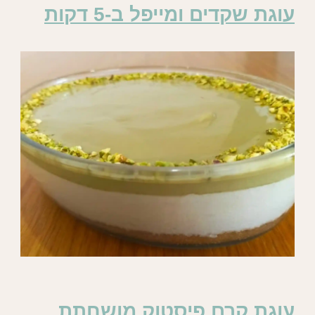
עוגת שקדים ומייפל ב-5 דקות
עוגת קרם פיסטוק מושחתת