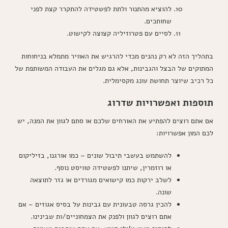
להוציא מהתנור ולתת לפשטידה להתקרר קצת לפני
שחותכים.
לסיים עם פטרוזיליה קצוצה לקישוט.
בתהליך הזה לא רק נהנים מכדי להרגיש את האוויר מתמלא בניחוחות
המתוקים של הבצל והגבינות, אלא גם מגלים את העבודה המשותפת של
כל רכיב שיוצר תחושת עונג מקסימלית.
תוספות ואפשרויות שדרוג
אם אתם רוצים להפתיע את האורחים שלכם או סתם לגוון את המנה, יש
לכם המון אפשרויות:
להשתמש בעשבי תיבול שונים – כמו אורגנו, בזיליקום
או רוזמרין, שיתנו לפשטידה טוויסט נוסף.
לשלב ירקות כמו קישואים מגורדים או גזר לתוצאה
שונה.
להכין גרסה טבעונית עם גבינות על בסיס אגוזים – אם
אתם רוצים לגוון ולפנק את הצמחוניים/ות שבינינו.