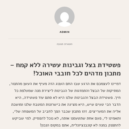
ADMIN
בנושא
השארת תגובה
פשטידת
בצל
וגבינות
פשטידת בצל וגבינות עשירה ללא קמח –
עשירה
ללא
מתכון מדהים לכל חובבי האוכל!
קמח
שלא
תפספסו
דמיינו לעצמכם את הרגע שבו החם הענוג הזה מעיף את העשן מהתנור,
המתיקות של הבצל והתמזגות של הגבינות ליצירת מנה שמעלפת כל
חיך. פשטידת הבצל והגבינות שלנו היא לא סתם עוד פשטידה, היא
הדבר הכי טעים שיש, היא מציגה את כישרונות המטבח שלנו ומושכת
אליה את המעריצים. זהו מתכון שכבר הפך לחביב על המשפחה שלי,
ותאמינו לי, פעם אחת שתטעמנו אותה, לא נוכל להפסיק. למי שביקש
להתפנק במנה לא קונבנציונלית, אתם במקום הנכון!