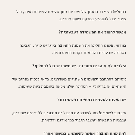
בהחלט! השילוב המגוון של פטריות נותן טעמים עשירים מאוד, וכל
שינוי יכול להפתיע במרקם וטעם אחרים.
אפשר להפוך את הפשטידה לטבעונית?
בוודאי. פשוט החליפו את השמנת החמוצה ביוגריט סויה, הגבינה
בגבינה טבעונית והביצים בקמח חומוס ומים.
הילדים לא אוהבים פטריות, יש משהו שיכול להחליף?
ניסיתם להתחכם ולפעמים השינויים משדרגים. כדאי לנסות נתחים של
קישואים או ברוקולי – המדינה שלנו מלאה בקומבינציות טעימות.
יש הצעות לטעמים נוספים בפשטידות?
אין סוף לשמיים! נסו לשדרג עם תיבול ים תיכוני כולל זיתים שחורים,
עגבניות מיובשות ועשבי תיבול כמו אורגנו ורוזמרין.
למה קמח המצה? אפשר להשתמש במשהו אחר?