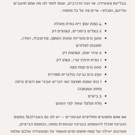
בבליעת פשטידה. אז הנה הרכיבים, שנסו לומר לנו מה אתם חושבים
עליהם, ותכלס– איים פה על כל מחסור.
4 כפות שמן זית כתית מעולה
2 בצלים בינוניים, קצוצים דק
500 גרם פטריות שונות (שמפן, פורטובלו, ועוד),
חתוכות לפלחים
2 שיני שום, קצוצות דק
1 כפית תימין טרי, קצוץ דק
200 גרם קמח מצה
250 גרם גבינה בולגרית מפוררת
1 כוס שמנת חמוצה (או יוגריט טבעי אם רוצים גרסה
פחות שמנמנה)
3 ביצים
מלח ופלפל שחור לפי הטעם
אם אתם מחפשים תחליפים טבעוניים – יש לנו גם בשבילכם! במקום
הגבינה תוכלו להשתמש בגבינה טבעונית נמסה, ובמקום הביצים,
תערובת יעילה של קמח חומוס ומים תשמור על הפשטידה שלכם שלמה