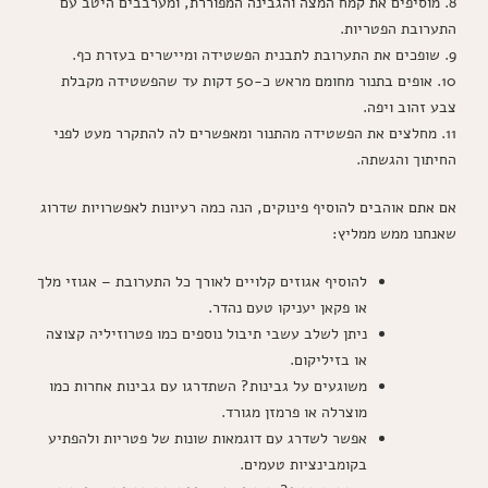
8. מוסיפים את קמח המצה והגבינה המפוררת, ומערבבים היטב עם
התערובת הפטריות.
9. שופכים את התערובת לתבנית הפשטידה ומיישרים בעזרת כף.
10. אופים בתנור מחומם מראש כ-50 דקות עד שהפשטידה מקבלת
צבע זהוב ויפה.
11. מחלצים את הפשטידה מהתנור ומאפשרים לה להתקרר מעט לפני
החיתוך והגשתה.
אם אתם אוהבים להוסיף פינוקים, הנה כמה רעיונות לאפשרויות שדרוג
שאנחנו ממש ממליץ:
להוסיף אגוזים קלויים לאורך כל התערובת – אגוזי מלך
או פקאן יעניקו טעם נהדר.
ניתן לשלב עשבי תיבול נוספים כמו פטרוזיליה קצוצה
או בזיליקום.
משוגעים על גבינות? השתדרגו עם גבינות אחרות כמו
מוצרלה או פרמזן מגורד.
אפשר לשדרג עם דוגמאות שונות של פטריות ולהפתיע
בקומבינציות טעמים.