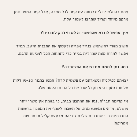
אתם בהחלט יכולים לנסות עם קמח לכל מטרה, אבל קמח המצה נותן
מרקם מיוחד ופריך שתרצו לשמור עליו.
איך אפשר לוודא שהפשטידה לא תידבק לתבנית?
חשוב מאוד להשתמש בנייר אפייה ולעטוף את התבנית היטב. תמיד
אפשר למרוח קצת שמן זית בנייר כדי לתמחות הכל למניעת הדבק.
כמה זמן לחמם מחדש את הפשטידה?
יצאתם לפיקניק ונשארתם עם פשטיה קרה? חממו בתנור 15-20 דקות
על חום נמוך והיא תקבל שוב את כל החום והקסם שלה.
אז קדימה חבר'ה, נסו את המתכון בבית, כי באמת אין משהו יותר
מושלם, מדהים ומשגע מזה. אל תשכחו לשתף את המתכון ברשתות
החברתיות כדי שחברים שלכם גם יהנו מבעצם קלילות וחריפות
מטריפה!