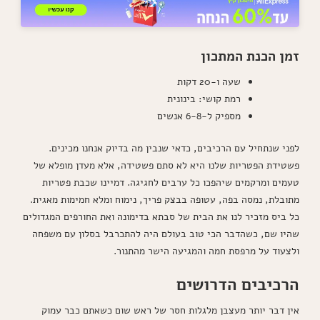
זמן הכנת המתכון
שעה ו-20 דקות
רמת קושי: בינונית
מספיק ל-6-8 אנשים
לפני שנתחיל עם הרכיבים, כדאי שנבין מה בדיוק אנחנו מכינים.
פשטידת הפטריות שלנו היא לא סתם פשטידה, אלא מעדן מופלא של
טעמים ומרקמים שיהפכו כל ערבים לחגיגה. דמיינו שכבת פטריות
מתובלת, נמסה בפה, עטופה בבצק פריך, נימוח ומלא חמימות מאגית.
כל ביס מזכיר לנו את הבית של סבתא בדימונה ואת החורפים המגדולים
שהיו שם, כשהדבר הכי טוב בעולם היה להתכרבל בסלון עם משפחה
ולצעוד על מרפסת חמה והמגיעה הישר מהתנור.
הרכיבים הדרושים
אין דבר יותר מעצבן מלגלות חסר של ראש שום כשאתם כבר עמוק