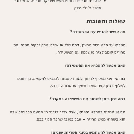
אוהבים חריף? הוסיפו מעט פפריקה חריפה או פירורי
פלפל צ'ילי ירוק.
שאלות ותשובות
מה אפשר להגיש עם הפשטידה?
ממליץ על סלט ירוק מרענן, לחם טרי או אפילו מרק ירקות חמים. הם
מהווים קומבינציה מושלמת עם הפשטידה.
האם אפשר להקפיא את הפשטידה?
בוודאי! אני ממליץ לחתוך למנות קטנות ולהכניס למקפיא. כך תוכלו
לשלוף בזמן קצר אחלה חטיף או ארוחה ברגע.
כמה זמן ניתן לשמור את הפשטידה במקרר?
יום או יומיים בהחלט יספיקו, אבל צריך לזכור כי הטעם הכי טוב שלה
הוא כשהיא ממש טרייה – אבל כמובן שהכל תלוי בכם.
האם אפשר להשתמש בסוגי פטריות שונים?