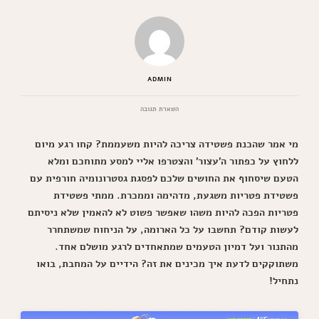
ADMIN
בנושא
השארת תגובה
פשטידת
פטריות
מי אמר שהכנת פשטידה צריכה להיות משעממת? קחו רגע מיום
מופלאה
שתכבוש
ללחוץ על כפתור ה'עצור' והצטרפו אליי למסע מתוחכם ומלא
את
הטעם שיסחוף את החושים שלכם לפסגת גסטרונומיה חורפית עם
לב
כולם
פשטידת פטריות משגעת, מדהימה וממכרת. ממתי פשטידת
פטריות הפכה להיות משהו שאפשר פשוט לא להאמין שלא ניסיתם
לעשות קודם? תחשבו על כל הארומה, על הניחוח שמשתחרר
מהתנור ועל דמיון הטעמים שמתאחדים לרגע מושלם אחד.
משתוקקים לדעת איך מכינים את זה? הידיים על המחבת, בואו
נתחיל!