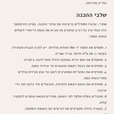
ועדיין מדהימה.
שלבי ההכנה
אוקיי, עכשיו מתחילים ברצינות עם שלבי ההכנה. בפרק ההרפתקני
הזה תגלו איך כל רכיב מהסרט פה מביא את טעמו הייחודי לשולחן
וכוונת התנור.
1. חממים את התנור ל-180 מעלות צלזיוס. יש להכין תבנית פשטידה
בקוטר כ-26 ס"מ ולרפד בנייר אפייה.
2. מחממים את שמן הזית במחבת גדולה מעל להבה בינונית.
3. מוסיפים את הבצל הקצוץ ומטגנים עד שיהיה שקוף.
4. מוסיפים את הפטריות וממשיכים לטגן עד שהן מגירות נוזלים
ומתייבשות קצת.
5. מוסיפים את השום הקצוץ והתימין, ומבשלים עוד כדקה תוך כדי
ערבוב.
6. מתבלים במלח ופלפל לפי הטעם. מסירים מהאש ונותנים להתקרר
קלות.
7. בקערה גדולה מקציפים את הביצים עם השמנת החמוצה.