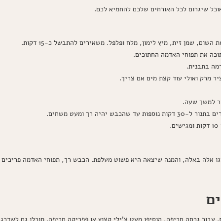
וכל שיגרום לכל האורחים שלכם להחמיא לכם.
ום, שמן זית, מיץ לימון, מלח ופלפל. משאירים להתבשל כ-15 דקות.
תוכה את תפוחי האדמה החתוכים.
מה בתבנית.
ציר מרק ואולי עוד קצת מים אם צריך.
ר למשך שעה.
ש יהיה רך ומעט משחים.
.
גו אלה באלה, והמנה שיצאה היא פשוט מעלפת. הכבש רך, תפוחי האדמה פריכים וט
ים
. עבור גרסה חריפה, הוסיפו מעט צ'ילי קצוץ או פפריקה חריפה. תוכלו גם לשדרג