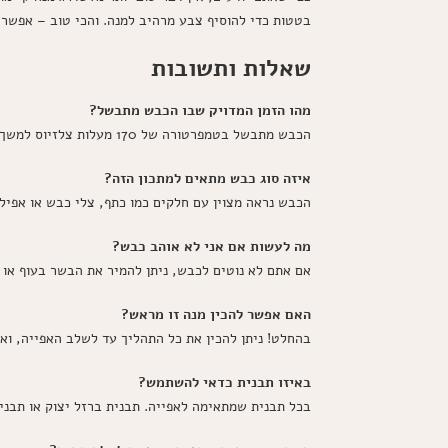
בטטות כדי להוסיף צבע מרהיב למנה. והכי טוב – אפשר 
שאלות ותשובות
מהו הזמן המדויק שבו הכבש מתבשל?
הכבש מתבשל בטמפרטורה של 170 מעלות צלזיוס למשך שעה עם כיסוי. לאחר מכן, נוצר תהליך הזהב, שבו מסירים את הכיסוי, והכבש מקבל קרום פריך.
איזה סוג כבש מתאים למתכון הזה?
הכבש נראה מצוין עם חלקים כמו כתף, צלי כבש או אפילו
מה לעשות אם אני לא אוהב כבש?
אם אתם לא נוטים לכבש, ניתן להמיר את הבשר בעוף או
האם אפשר להכין מנה זו מראש?
בהחלט! ניתן להכין את כל התהליך עד לשלב האפייה, וא
באיזו תבנית כדאי להשתמש?
בכל תבנית שמתאימה לאפייה. תבנית ברזל יצוק או תבנ