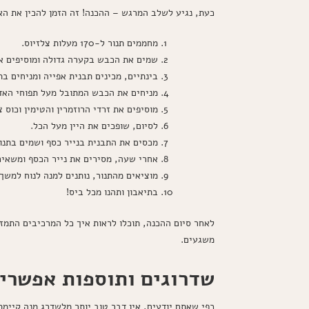
כעת, נגיע לשלב המרגש – ההכנה! זה הזמן להכין את הא
מחממים תנור ל-170 מעלות צלזיוס.
שמים את הכבש בקערה גדולה ומוסיפים את הש
בינתיים, מכינים תבנית אפייה ומניחים ב
מניחים את הכבש המתובל מעל תפוחי האד
מוסיפים את זרדי הרוזמרין והטימין וכוס 
לסיום, שופכים את היין מעל הכל.
מכסים את התבנית בנייר כסף ושמים בתנו
אחרי שעה, מסירים את נייר הכסף ומשאירים בתנור ל-30 דקות נוספות עד שהכב
מוציאים מהתנור, נותנים למנה לנוח למשך 10 דקות ומגישים
בתיאבון ותהנו מכל ביס!
לאחר סיום ההכנה, תוכלו לראות איך כל המרכיבים התמז
משגעים.
שדרוגים ותוספות אפשרי
כפי שאתם יודעים, אין דבר טוב יותר מלשדרג מנה קיימת