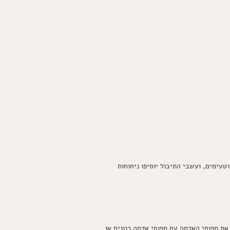
עימים, ועשבי התיבול יוסיפו ניחוחות
 את תפוחי האדמה עם תפוחי אדמה רנונים או