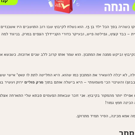
, עלה לבדו ממרוקו כשהיה בסך הכל ילד בן 13. הוא נשלח לקיבוץ שבו רוב ה
ת – כבד קצוץ, גפילטה פיש, ובעיקר כדורי הקניידלך הצפים במרק. בניגוד למה
קיבוץ וביקש ממנה את המתכון. הוא שמר אותו קרוב ללב שנים ארוכות. כשנשא א
, לא יכלה להשאיר את המתכון כמו שהוא. היא החליטה לתת לו טאץ' אישי ששינ
בבטן) והשינוי הכי משמעותי – היא בישלה אותם בתוך
מרק פולים
ירוק ועשיר במ
אפילו יותר מהמקור בקיבוץ. אני זוכר שבאחת הפעמים סבתא שלי התארחה אצלנ
הכינה חמץ גמור!
מה אמא מכינה, הסיר תמיד מתרוקן.
סתר