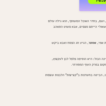
הסיפור
שמאחורי
המרק
של
סבתא
תושבים היו אשכנזים, ושם, בחדר האוכל המשותף, הוא גילה עולם
אסתר
 שאולי הייתם מצפים, אבא פשוט התאהב
ת אמי,
אסתר
, הגיע חג הפסח ואבא ביקש
ה הכול: היא הוסיפה פלפל לבן לעקצוץ,
קום במרק העוף המסורתי.
ו, הביטה בחשדנות ב"קציצות" הלבנות שצפות