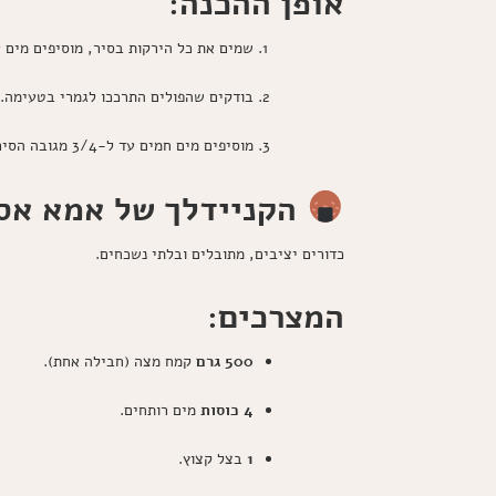
אופן ההכנה:
שמים את כל הירקות בסיר, מוסיפים מים עד ג
בודקים שהפולים התרככו לגמרי בטעימה.
מוסיפים מים חמים עד ל-3/4 מגובה הסיר (הקניידלך סופגים נוזלים) ומביאים לרתיחה חזקה.
הקניידלך של אמא אסת
כדורים יציבים, מתובלים ובלתי נשכחים.
המצרכים:
500 גרם
קמח מצה (חבילה אחת).
4 כוסות
מים רותחים.
1
בצל קצוץ.