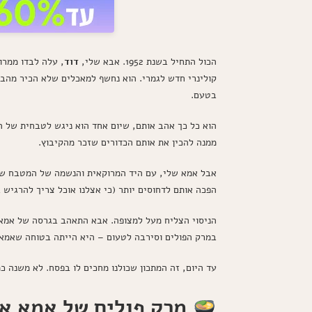
הכול התחיל בשנת 1952. אבא שלי,
דוד
קולינרי חדש לגמרי. הוא נחשף למאכלים שלא הכיר מהבי
בטעם.
הוא כל כך אהב אותם, שיום אחד הוא ניגש לטבחית של ה
ממנה להכין את אותם הכדורים שזכר מהקיבוץ.
אבל אמא שלי, עם היד המרוקאית והנשמה של המטבח שלה
הפכה אותם לדחוסים יותר (כי אצלנו אוכל צריך להרגיש 
הניסוי הצליח מעל למצופה. אבא התאהב בגרסה של אמא 
במרק הפולים וסירבה לטעום – היא הייתה בטוחה שאמא 
עד היום, זה המתכון שכולנו מחכים לו בפסח. לא משנה כ
מרק פולים של אמא א