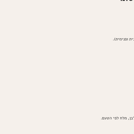
ת ופנימית).
בן, מלח לפי הטעם.