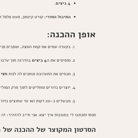
4 ביצים.
התיבול הסודי:
קורט קינמון, מעט פלפל ל
אופן ההכנה:
בקערה שמים את קמח המצה, שופכים פנימ
מוסיפים את ה
4 ביצים
בהדרגה תוך ערבוב 
מכסים את התערובת ונותנים לה לנוח
חצי 
יוצרים כדורים ומחליקים לתוך מרק הפולי
מבשלים כ-20 דקות (או עד שחוצים כדור ובודקים שאין צבע חום כהה במרכז – מה שמעיד שהם מוכנים לחלוטין).
תנסו ותכתבו לי בתגובות איך יצא. אני חייב להזהיר: זה
הסרטון המקוצר של ההכנה של 