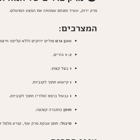
מרק ירוק, עשיר ומנחם שמהווה את המצע המושלם.
המצרכים:
500 גרם
פולים ירוקים (ללא קליפה חיצוני
1-2
גזרים.
1
בצל קצוץ.
1
קישוא חתוך לקוביות.
1
גבעול כרפס (סלרי) חתוך לקוביות.
חופן
כוסברה קצוצה.
תיבול:
חופן אבקת מרק עוף, קורט פלפל ל