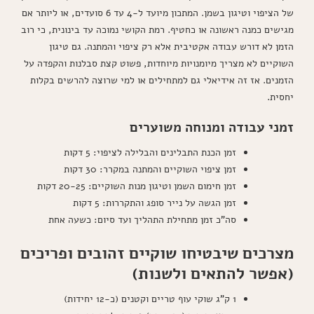
של הציפוי וטיגון בשמן. המתכון מיועד ל-4 עד 6 סועדים, או ליותר אם
מגישים כמנה ראשונה או כחטיף. רמת הקושי נמוכה עד בינונית, כי רוב
הזמן לא דורש עבודה אקטיבית אלא רק ציפוי והמתנה. גם טיגון
השוקיים לא מצריך מיומנויות מיוחדות, פשוט קצת סבלנות והקפדה על
הזמנים. אז זה אידיאלי גם למתחילים או למי שרוצה להרשים בקלות
יחסית.
זמני עבודה ומנוחה משוערים
זמן הכנת התבלינים והבלילה לציפוי: 5 דקות
זמן ציפוי השוקיים והמתנה במקרר: 30 דקות
זמן חימום השמן וטיגון מנות השוקיים: 20-25 דקות
זמן הגשה על נייר סופג והתקררות: 5 דקות
סה"כ זמן מתחילת התהליך ועד סיום: כשעה אחת
מצרכים שיבטיחו שוקיים זהובים ופריכים
(אפשר להתאים ולשנות)
1 ק"ג שוקי עוף טריים וקטנים (כ-12 יחידות)