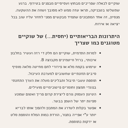
שוקיים לכאלה שפריכים מבחוץ ועסיסיים מבפנים בטירוף. ברגע
שתשלטו בטכניקה, תראו שזה ממש לא מסובך ושווה את ההשקעה.
מנסיון, זה אחד המתכונים שתמיד מבקשים ממני לחזור עליו שוב בכל
יציאה או אירוח.
היתרונות הבריאותיים (יחסית…) של שוקיים
מטוגנים כמו שצריך
למרות התדמית, שוקיים הם חלק די רזה ועשיר בחלבון
איכותי, ברזל וויטמינים מקבוצה B.
שימוש בקמח מלא או פירורי לחם מחיטה מלאה מוסיף
סיבים תזונתיים שחשובים למערכת העיכול.
תוספת עשבי תיבול ותבלינים מעלה את הערך התזונתי
בנוגדי חמצון וחומרים פיטוכימיים מועילים.
הטיגון העמוק גורם ליצירת קרום פריך ואטום שמונע
ספיגת יתר של השמן בבשר.
אפשר בקלות לשדרג את המתכון ולהפוך אותו לבריא
יותר ע"י אפייה בתנור, הורדת כמות המלח והוספת סלט
או ירקות כתוספת.