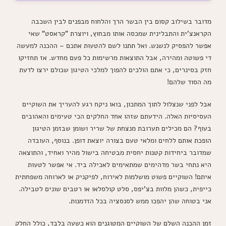
מדובר בשילוב קסום בין הבשר הרך והלחוח מבפנים לבין השכבה
הקראנצ'ית והתבלינית שמכסה אותו מבחוץ, ויוצרת "קראסט" שאי
אפשר להפסיק לנשנש. ואל תתנו לשם להטעות אתכם – ההכנה למעשה
די פשוטה ומהירה, אבל התוצאות מרשימות כל פעם מחדש. אז תחזיקו
חזק בסינרים, כי אתם הולכים להפוך למלכי הטיגון שכולם ירצו לדעת
מה הסוד שלהם!
אבל לפני שנצלול לתוך המתכון, בואו ניקח רגע להעריך את השוקיים
העסיסיות האלה. הידעתם שזהו אחד החלקים הכי טעימים והאהובים
בעוף? הם מכילים תערובת מנצחת של שריר ושומן שבזמן הטיגון
הופכת אותם ללחים ומלאי טעם בצורה יוצאת דופן. בנוסף, העובדה
שמדובר ביחידות קטנות יחסית מבטיחה בישול מהיר ואחיד, והתוצאה
היא נתחי בשר מדהימים שמתאימים לאכילה ביד. אי אפשר לטעות
איתם! השוקיים פשוט מושלמות לאירוח, לפיקניק או לארוחה משפחתית
כייפית, כשהן מלוות בצ'יפס, סלט קולסלאו או רטבים שונים לטבילה.
אני בטוחה שהן יהפכו ממש לסנסציה בכל הזדמנות.
זמן ההכנה השלם של השוקיים המטוגנים הוא כשעה בלבד, כולל החלק