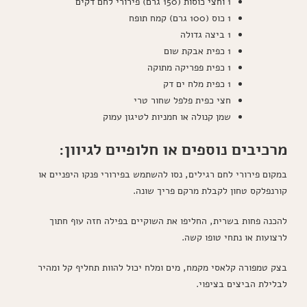
1 וחצי כוסות (150 גרם) פירורי לחם דקים
1 כוס (100 גרם) קמח תופח
1 ביצה גדולה
1 כפית אבקת שום
1 כפית פפריקה מתוקה
1 כפית מלח ים דק
חצי כפית פלפל שחור טרי
שמן קנולה או חמניות לטיגון עמוק
מרכיבים נוספים או חלופיים לגיוון:
במקום פירורי לחם רגילים, נסו להשתמש בפירורי פנקו היפניים או
קורנפלקס טחון לקבלת מרקם פריך שונה.
להכנה פחות בשרית, החליפו את השוקיים בפילה חזה עוף חתוך
לרצועות או נתחי טופו קשה.
בצק טמפורה קלאסי מקמח, מים ומלח יכול להוות תחליף קל ומהיר
לבלילת הביצים בציפוי.