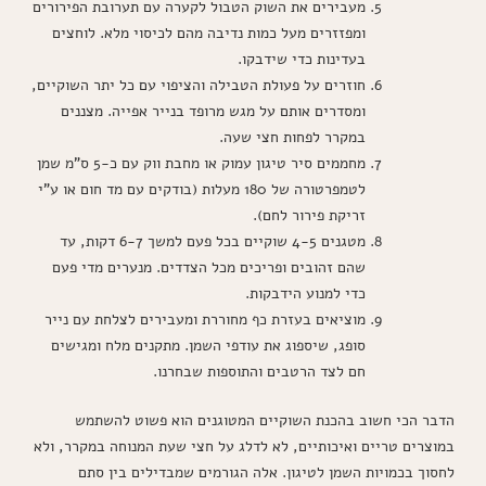
מעבירים את השוק הטבול לקערה עם תערובת הפירורים
ומפזזרים מעל כמות נדיבה מהם לכיסוי מלא. לוחצים
בעדינות כדי שידבקו.
חוזרים על פעולת הטבילה והציפוי עם כל יתר השוקיים,
ומסדרים אותם על מגש מרופד בנייר אפייה. מצננים
במקרר לפחות חצי שעה.
מחממים סיר טיגון עמוק או מחבת ווק עם כ-5 ס"מ שמן
לטמפרטורה של 180 מעלות (בודקים עם מד חום או ע"י
זריקת פירור לחם).
מטגנים 4-5 שוקיים בכל פעם למשך 6-7 דקות, עד
שהם זהובים ופריכים מכל הצדדים. מנערים מדי פעם
כדי למנוע הידבקות.
מוציאים בעזרת כף מחוררת ומעבירים לצלחת עם נייר
סופג, שיספוג את עודפי השמן. מתקנים מלח ומגישים
חם לצד הרטבים והתוספות שבחרנו.
הדבר הכי חשוב בהכנת השוקיים המטוגנים הוא פשוט להשתמש
במוצרים טריים ואיכותיים, לא לדלג על חצי שעת המנוחה במקרר, ולא
לחסוך בכמויות השמן לטיגון. אלה הגורמים שמבדילים בין סתם