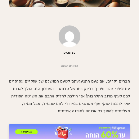
DANIEL
בנושא
השארת תגובה
שוקיים
עוף
חברים יקרים, אם פעם התגעגעתם לטעם המושלם של שוקיים עסיסיים
מטוגנים
בפירורי
עם ציפוי זהוב ופריך בדיוק כמו של סבתא – המתכון הזה הולך לגרום
לחם
לכם לעוף מרוב התלהבות! אני הולכת לחלוק אתכם את השיטה הסודית
–
החטיף
שלי להכנת שוקי עוף מטוגנים בפירורי לחם שתמיד, אבל תמיד,
הכי
מצליחים להפוך כל ארוחה לחגיגה אמיתית.
פריך
וממכר
שיש