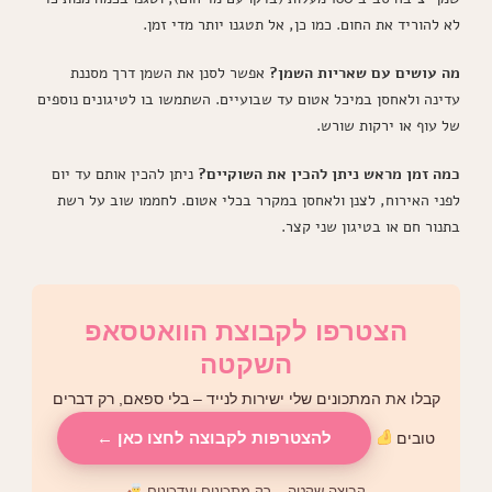
לא להוריד את החום. כמו כן, אל תטגנו יותר מדי זמן.
מה עושים עם שאריות השמן?
אפשר לסנן את השמן דרך מסננת
עדינה ולאחסן במיכל אטום עד שבועיים. השתמשו בו לטיגונים נוספים
של עוף או ירקות שורש.
כמה זמן מראש ניתן להכין את השוקיים?
ניתן להכין אותם עד יום
לפני האירוח, לצנן ולאחסן במקרר בכלי אטום. לחממו שוב על רשת
בתנור חם או בטיגון שני קצר.
הצטרפו לקבוצת הוואטסאפ
השקטה
קבלו את המתכונים שלי ישירות לנייד – בלי ספאם, רק דברים
להצטרפות לקבוצה לחצו כאן ←
טובים
קבוצה שקטה – רק מתכונים ועדכונים