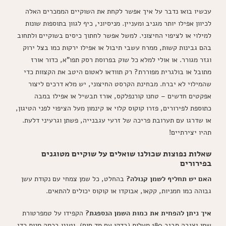
עכשיו בואו נדבר על איך אפשר לקחת את השוקיים הממכרים האלה
לכיוון אפילו יותר מגניב ומעניין. מניסיוני, כיף לגוון בתוספות שונות
למילוי או לציפוי החיצוני. למשל אפשר לחתוך כיסים בשוקיים ולתחוב
בהם גבינות קשות, ממרח עשבי תיבול או אפילו ירקות כמו בצל ירוק
וגזר מגורר. או אולי למלא כל שוק בפרוסת רסק תפו"א, כדור אורז
מתובל או בולגרית מפוררת? רק תוודאו לאטום היטב את הקצוות כדי
שהמילוי לא יברח. מבחינת הקרסט החיצוני, יש מלא דרכים ליצור
אפקטים חדשים – טחנו קורנפלקס, אורז תבשיל או אפילו במבה
כתוספת לפירורים, פזרו קוקוס קלוי או קינמון מעל הציפוי לפני הטיגון,
או שדרגו עם תערובת פריכה של זרעי עגבנייה, פשתן וגרעיני דלעת.
תהיו יצירתיים!
שאלות נפוצות שכולנו שואלים על שוקיים מטוגנים
בפירורים
האם יש תחליף לשמן קנולה?
בהחלט, כל שמן צמחי עם נקודת עשן
גבוהה כמו חמניות, קקאו, אבוקדו או קוקוס יכולים להתאים.
איך ניתן להפחית את כמות השמן הנספגת?
הקפידו על טמפרטורת
שמן יציבה סביב 180 מעלות (בדקו עם מד חום), וטגנו בכמה מנות כדי