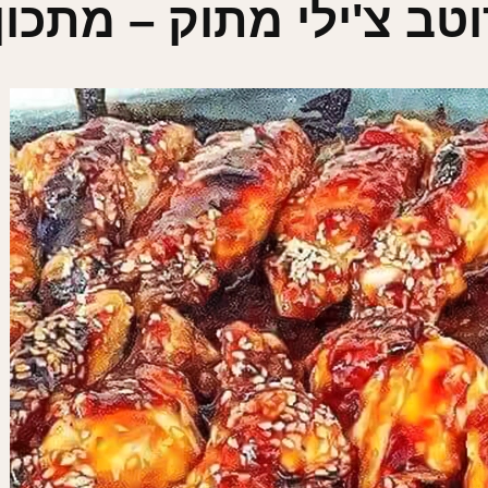
טב צ'ילי מתוק – מתכון