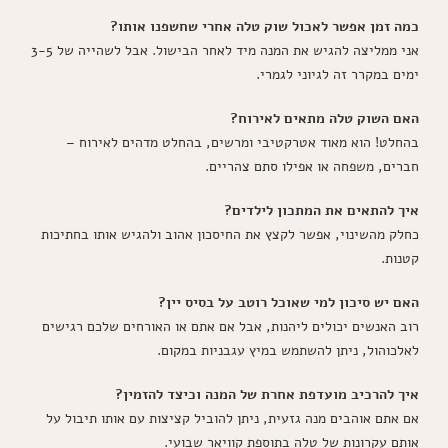
כמה זמן אפשר לאכול שוק טלה אחרי שחשפנו אותו?
אני ממליצה להגיש את המנה מיד לאחר הבישול. אבל לשהייה של 3-5
ימים במקרר זה לגיוני לגמרי.
האם השוק טלה מתאים לאירוח?
בהחלט! הוא מאוד אטרקטיבי ומרשים, בהחלט מדהים לאירוח –
חברים, משפחה או אפילו סתם צהריים.
איך להתאים את המתכון לילדים?
כחלק מהשינוי, אפשר לקצץ את החיסכון אהוב ולהגיש אותו בחתיכות
קטנות.
האם יש סיכון למי שאוכל רוטב על בסיס יין?
רוב האנשים יכולים ליהנות, אבל אם אתם או האורחים שלכם רגישים
לאלכוהול, ניתן להשתמש במיץ עגבניות במקום.
איך להרכיב מועדפת אחרת של המנה וכיצד להזמין?
אם אתם אוהבים מנה גזעית, ניתן להוביל קציצות עם אותו תיבול על
אותם עקרונות של טלה בתוספת קוויאר שבועי.