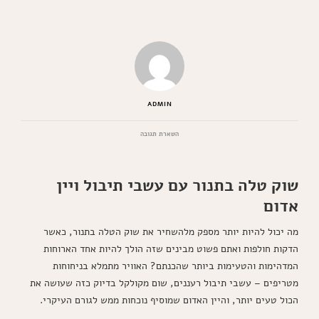
ADMIN
בנושא
השארת תגובה
שוק
טלה
בתנור
שוק טלה בתנור עם עשבי תיבול ויין
עם
עשבי
אדום
תיבול
ויין
אדום
מה יכול להיות יותר מספק מלהשחיר את שוק הטלה בתנור, כאשר
המתכון
הדקות חולפות ואתם פשוט מבינים שזה הולך להיות אחד הארוחות
המושלם
המדהימות והטעימות ביותר שהכנתם? האוויר מתמלא בניחוחות
מטריפים – עשבי תיבול רעננים, שום מקולקל בדיוק כזה שעושה את
הכול טעים יותר, והיין האדום שמוסיף נוכחות ממש לגורם העיקרי.