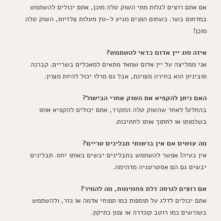
אם אתם רוצים לגלות מתי השוק טלה מוכן, אתם יכולים להשתמש
במדחום בשר. כשחום הפנים מגיע ל-70 מעלות צלזיוס, השוק טלה
מוכן!
איזה סוג יין אדום כדאי להשתמש?
אני ממליצה על יין אדום שמאד מתאים למאכלים בשריים. קברנה
סוביניון הוא בחירה מצוינת, אבל גם מרלו יכול להיות מצוין.
האם ניתן להקפיא את השוק אחרי הבישול?
בהחלט! לאחר שהשוק טלה התקרר, אתם יכולים להקפיא אותו
בשלמותו או לחתוך אותו לחתיכות.
מה עושים אם אין ברשותי תבלינים טריים?
אין בעיה! אפשר להשתמש בתבלינים יבשים באותו יחס. תבלינים
יבשים גם הם אסטרטגיה מדהימה.
אם רוצים לגרסה דלת פחמימות, מה להמיר?
אתם יכולים לדלג על תוספות כמו תפוחי אדמה או גזר, ולהשתמש
בשורשים כמו רוטב קונדרה או צנון כתיקון.