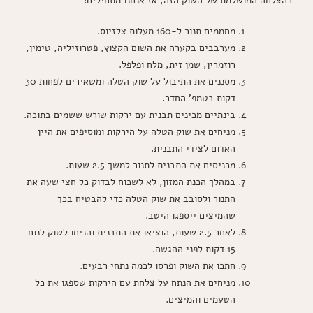
בהצלחה המושלמת של השוק הזה, אז אנחנו מתחילים!
מחממים תנור ל-160 מעלות צלזיוס.
מערבבים בקערה את השום הקצוץ, פטרוזיליה, טימין,
רוזמרין, שמן זית, מלח ופלפל.
מסננים את התיבול על שוק הטלה ומשאירים לפחות 30
דקות בטמפ' החדר.
בינתיים מכינים תבנית עם ירקות שורש ששמים בתוכה.
מניחים את שוק הטלה על הירקות ומוסיפים את היין
האדום לצידי התבנית.
מכניסים את התבנית לתנור למשך 2.5 שעות.
במהלך הכנת המזון, לא לשכוח לבדוק כל חצי שעה את
התנור ולסובב את שוק הטלה כדי להבטיח בכך
שהמיצים ייספגו היטב.
לאחר 2.5 שעות, הוציאו את התבנית והניחו לשוק לנוח
15 דקות לפני ההגשה.
חתכו את השוק ופרסו לכמה נתחי רבעים.
מניחים את הנתח על צלחת עם הירקות שספגו את כל
הטעמים והמיצים.