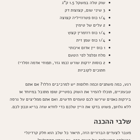
שוק טלה במשקל 1.5 ק"ג
3 שיני שום, קצוצות דק
1/4 כוס פטרוזיליה קצוצה
2 עלים של טימין
1/4 כוס רוזמרין קצוץ
1/4 כוס שמן זית
1 כוס יין אדום איכותי
מלח ופלפל לפי הטעם
2 כוסות ירקות שורש (כמו גזר, תפוחי אדמה וסלרי)
חתוכים לקוביות
רגע, כמה משתנים וכמה חלופות יש למרכיבים הללו? אם אתם
טבעוניים, תוכלו להמיר את השוק בסטייק טופו מתובל במיוחד או
בירקות נאפים שירשו לכם טעמים חדשים. ואם אתם ממליצים על גרסה
ללא גלוטן, פשוט בדקו את היין שלכם כדי לוודא שזה בריא ונכון לכם.
שלבי ההכנה
מעבר לצעדים הברורים הזה, תיאור כל שלב הוא חלק קרדינלי