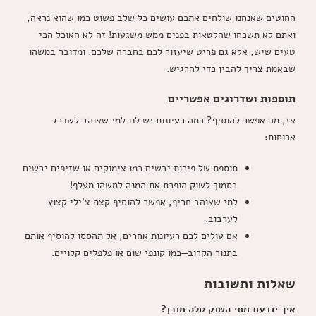
החוטים שאנחנו שולחים אתכם עושים כל שלב פשוט כמו שהוא נראה,
ואתם לא תשכחו שהלטאות בפנים ממש משגעות! זה לא האוכל הכי
טעים שיש, אלא גם פריט שיעזור לכם בחברה שלכם. ומדובר במשהו
שבאמת צריך להבין כדי להרגיש.
תוספות ושדרוגים אפשריים
אז, מה אפשר להוסיף? כמה רעיונות יש לנו למי שאוהב לשדרג
ארוחות:
תוספת של פירות יבשים כמו צימוקים או שזיפים יבשים
בסמוך לשוק הופכת את המנה למשהו מעלף!
למי שאוהב חריף, אפשר להוסיף קצת צ'ילי קצוץ
לערבוב.
אם עולים לכם רעיונות אחרים, אל תהססו להוסיף אותם
בתנור הקרוב—כמו קונפי שום או פלפלים קלויים.
שאלות ותשובות
איך יודעת מתי השוק טלה מוכן?