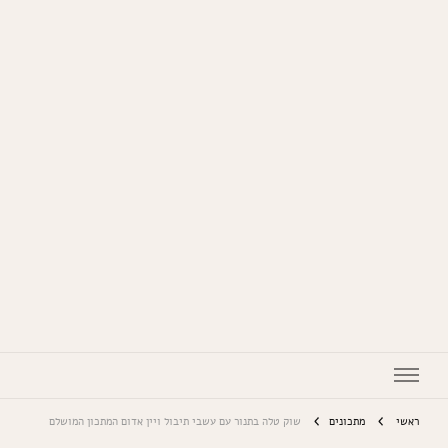
המתכונים של סבתא
ראשי
מתכונים
שוק טלה בתנור עם עשבי תיבול ויין אדום המתכון המושלם